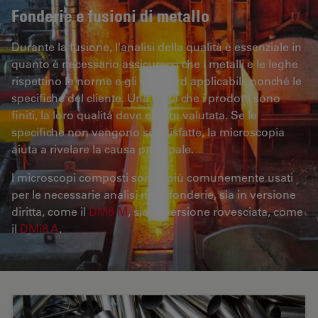
Fonderie e fusioni di metallo
Durante la fusione, l'analisi della qualità è essenziale in
quanto è necessario assicurarsi che i metalli e le leghe
rispettino le norme e gli standard applicabili, nonché le
specifiche del cliente. Una volta che i prodotti sono
finiti, la loro qualità deve essere valutata. Se le
specifiche non vengono soddisfatte, la microscopia
aiuta a rivelare la causa principale.
I microscopi composti sono i più comunemente usati
per le necessarie analisi nelle fonderie, sia in versione
diritta, come il
DM6 M
, sia in versione rovesciata, come
il
DMi8 A
.