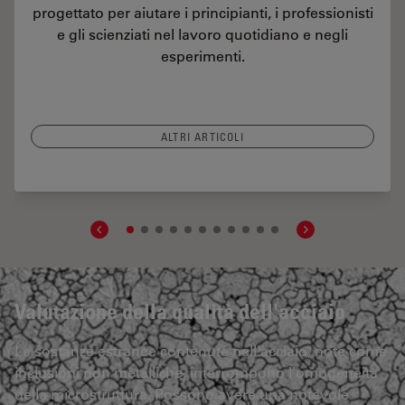
progettato per aiutare i principianti, i professionisti
e gli scienziati nel lavoro quotidiano e negli
esperimenti.
ALTRI ARTICOLI
ive Part Verification and Development according to Specifications
Valutazione della qualità dell'acciaio
Le sostanze estranee contenute nell'acciaio, note come
inclusioni non metalliche, interrompono l'omogeneità
della microstruttura. Possono avere una notevole