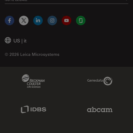
Facebook
X
LinkedIn
Instagram
YouTube
Glassdoor
US
|
it
© 2026 Leica Microsystems
Beckman Coulter Link
Genedata Link
IDBS Link
Abcam Limited