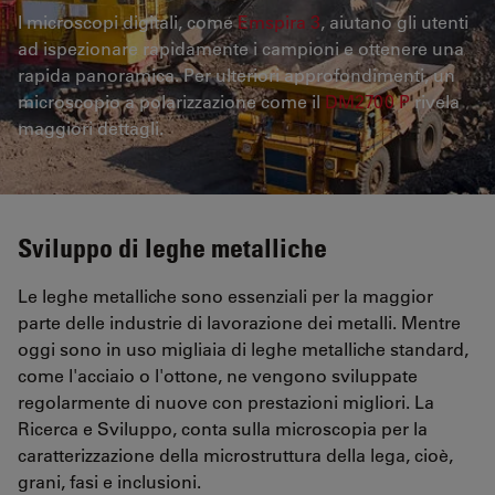
I microscopi digitali, come
Emspira 3
, aiutano gli utenti
ad ispezionare rapidamente i campioni e ottenere una
rapida panoramica. Per ulteriori approfondimenti, un
microscopio a polarizzazione come il
DM2700 P
rivela
maggiori dettagli.
Sviluppo di leghe metalliche
Le leghe metalliche sono essenziali per la maggior
parte delle industrie di lavorazione dei metalli. Mentre
oggi sono in uso migliaia di leghe metalliche standard,
come l'acciaio o l'ottone, ne vengono sviluppate
regolarmente di nuove con prestazioni migliori. La
Ricerca e Sviluppo, conta sulla microscopia per la
caratterizzazione della microstruttura della lega, cioè,
grani, fasi e inclusioni.