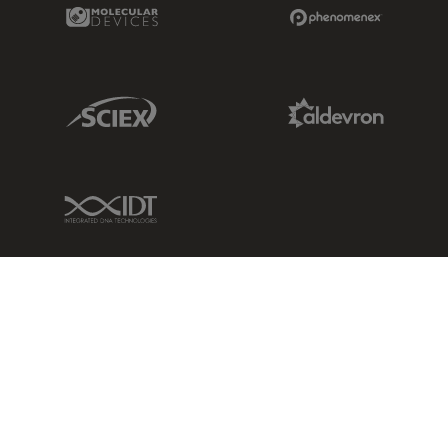
Molecular Devices Link
Phenomenex L
Sciex Link
Aldevron Link
IDT Link