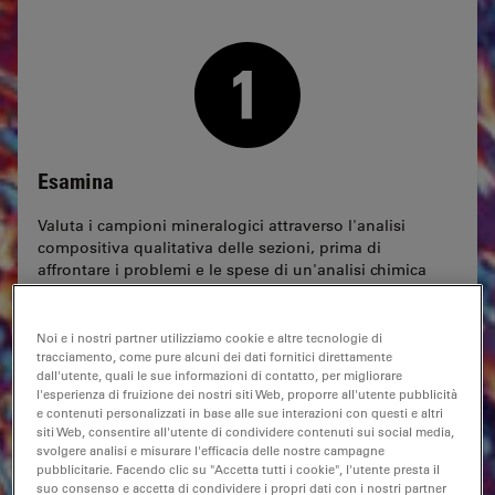
Esamina
Valuta i campioni mineralogici attraverso l'analisi
compositiva qualitativa delle sezioni, prima di
affrontare i problemi e le spese di un'analisi chimica
quantitativa dettagliata.
Noi e i nostri partner utilizziamo cookie e altre tecnologie di
tracciamento, come pure alcuni dei dati fornitici direttamente
dall'utente, quali le sue informazioni di contatto, per migliorare
l'esperienza di fruizione dei nostri siti Web, proporre all'utente pubblicità
e contenuti personalizzati in base alle sue interazioni con questi e altri
siti Web, consentire all'utente di condividere contenuti sui social media,
svolgere analisi e misurare l'efficacia delle nostre campagne
pubblicitarie. Facendo clic su "Accetta tutti i cookie", l'utente presta il
suo consenso e accetta di condividere i propri dati con i nostri partner