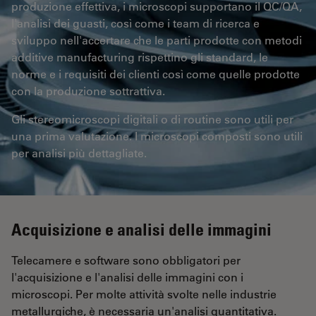
produzione effettiva, i microscopi supportano il QC/QA,
l'analisi dei guasti, così come i team di ricerca e
sviluppo nell'accertare che le parti prodotte con metodi
additive manufacturing rispettino gli standard, le
norme e i requisiti dei clienti così come quelle prodotte
con la produzione sottrattiva.
Gli stereomicroscopi digitali o di routine sono utili per
una prima valutazione. I microscopi composti sono utili
per analisi più dettagliate.
Acquisizione e analisi delle immagini
Telecamere e software sono obbligatori per
l'acquisizione e l'analisi delle immagini con i
microscopi. Per molte attività svolte nelle industrie
metallurgiche, è necessaria un'analisi quantitativa.