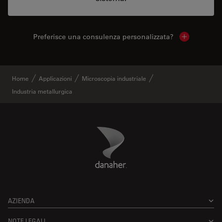
Preferisce una consulenza personalizzata?
Show local 
Home
Applicazioni
Microscopia industriale
Industria metallurgica
Danaher Logo
Footer
AZIENDA
NOTE LEGALI