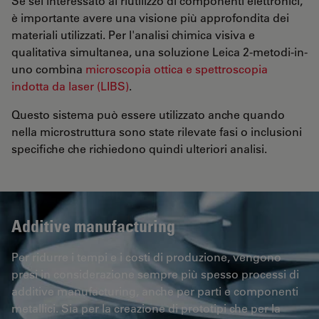
Se sei interessato al riutilizzo di componenti elettronici,
è importante avere una visione più approfondita dei
materiali utilizzati. Per l'analisi chimica visiva e
qualitativa simultanea, una soluzione Leica 2-metodi-in-
uno combina
microscopia ottica e spettroscopia
indotta da laser (LIBS)
.
Questo sistema può essere utilizzato anche quando
nella microstruttura sono state rilevate fasi o inclusioni
specifiche che richiedono quindi ulteriori analisi.
Additive manufacturing
Per ridurre i tempi e i costi di produzione, vengono
presi in considerazione sempre più spesso processi di
additive manufacturing, anche per parti e componenti
metallici. Sia per la creazione di prototipi che per la