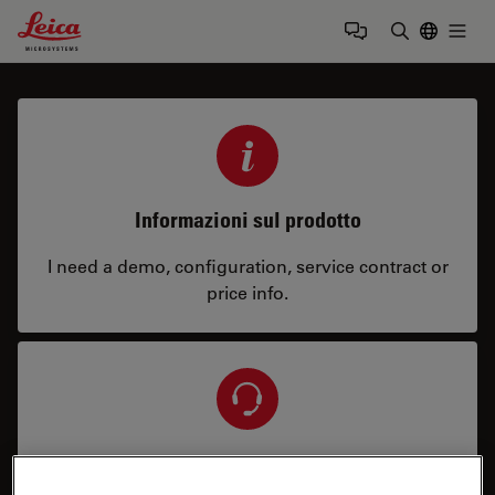
Leica Microsystems Logo
Togg
Inserire il 
Informazioni sul prodotto
I need a demo, configuration, service contract or
price info.
Assistenza e riparazione