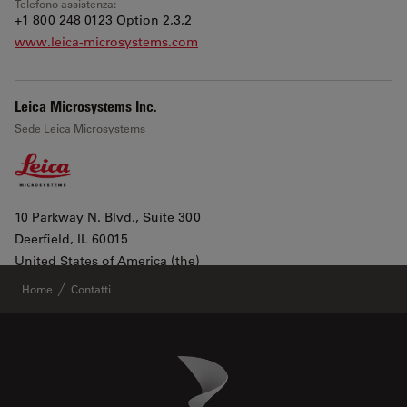
Telefono assistenza:
+1 800 248 0123 Option 2,3,2
www.leica-microsystems.com
Leica Microsystems Inc.
Sede Leica Microsystems
10 Parkway N. Blvd., Suite 300
Deerfield
, IL 60015
Leaflet
|
©
OpenStreetMap
contributors ©
CARTO
United States of America (the)
Mostra in Google Maps
Home
Contatti
All products lines
Danaher Logo
Footer
Telefono ufficio:
+1 800 248 0123 2
Telefono assistenza: