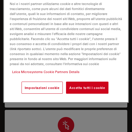
I need help keeping my system running: technical
Noi e i nostri partner utilizziamo cookie e altre tecnologie di
tracciamento, come pure alcuni dei dati fornitici direttamente
service, repairs, spare parts, upgrades or software
dall'utente, quali le sue informazioni di contatto, per migliorare
licenses.
l'esperienza di fruizione dei nostri siti Web, proporre all'utente pubblicità
e contenuti personalizzati in base alle sue interazioni con questi e altri
siti Web, consentire all'utente di condividere contenuti sui social media,
svolgere analisi e misurare l'efficacia delle nostre campagne
pubblicitarie. Facendo clic su "Accetta tutti i cookie", l'utente presta il
suo consenso e accetta di condividere i propri dati con i nostri partner
(link riportato sotto). L'utente può modificare le proprie preferenze di
consenso in qualsiasi momento nella sezione "Impostazioni dei cookie"
presente in fondo al nostro sito Web. Per maggiori informazioni sulle
Supporto applicativo
prassi da noi adottate, consultare l'Informativa sui cookie
Leica Microsystems Cookie Partners Details
Ho bisogno di assistenza o formazione su come
utilizzare correttamente il mio sistema oppure su
Impostazioni cookie
Accetta tutti i cookie
come eseguire un’applicazione specifica con il mio
sistema.