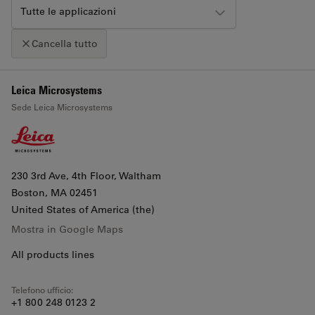
Tutte le applicazioni
Cancella tutto
+
Leica Microsystems
Clicca sulla mappa per attivare lo zoom con la rotellina
Sede Leica Microsystems
−
230 3rd Ave, 4th Floor, Waltham
Boston
, MA 02451
United States of America (the)
Mostra in Google Maps
All products lines
Telefono ufficio:
+1 800 248 0123 2