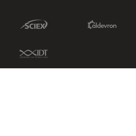
Sciex Link
Aldevron Link
IDT Link