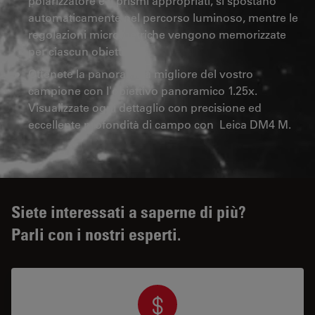
polarizzatore e i prismi appropriati, si spostano
automaticamente nel percorso luminoso, mentre le
regolazioni micrometriche vengono memorizzate
per ciascun obiettivo.
Ottenete la panoramica migliore del vostro
campione con l'obiettivo panoramico 1.25x.
Visualizzate ogni dettaglio con precisione ed
eccellente profondità di campo con Leica DM4 M.
Siete interessati a saperne di più?
Parli con i nostri esperti.