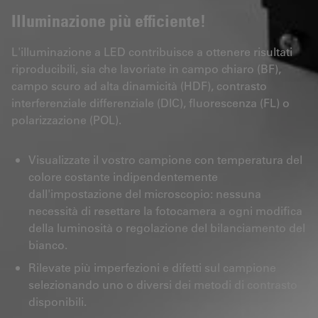
Illuminazione più efficiente!
L'illuminazione a LED contribuisce a ottenere risultati
riproducibili, sia che lavoriate in campo chiaro (BF),
campo scuro ad alta dinamicità (HDF), contrasto
interferenziale differenziale (DIC), fluorescenza (FL) o
polarizzazione (POL).
Visualizzate il vostro campione con temperatura del
colore costante indipendentemente
dall'impostazione del microscopio: nessuna
necessità di resettare la fotocamera a ogni modifica
della luminosità o regolazione del bilanciamento del
bianco.
Rilevate più imperfezioni e difetti sul campione
selezionando uno o diversi dei metodi di contrasto
disponibili.