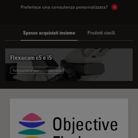
Preferisce una consulenza personalizzata?
Show local 
Spesso acquistati insieme
Prodotti simili
Flexacam c5 e i5
Telecamere per microscopio