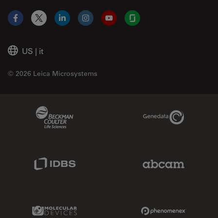
Facebook
X
LinkedIn
Instagram
YouTube
Glassdoor
US
|
it
© 2026 Leica Microsystems
Beckman Coulter Link
Genedata Link
IDBS Link
Abcam Limited
Molecular Devices Link
Phenomenex L