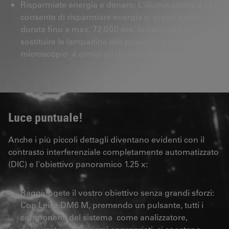
Risparmiate energia e denaro: L'illuminazione a LED
consente di risparmiare energia e, grazie a una
durata fino a max. 72.000 ore, la necessità di
sostituire le lampadine che provocava inattività del
microscopio è ormai un ricordo del passato.
Luce puntuale!
Anche i più piccoli dettagli diventano evidenti con il
contrasto interferenziale completamente automatizzato
(DIC) e l'obiettivo panoramico 1.25 x:
Raggiungete il vostro obiettivo senza grandi sforzi:
Con Leica DM6 M, premendo un pulsante, tutti i
componenti del sistema come analizzatore,