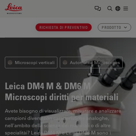
Leica Microsystems Logo
Togg
Inserire il 
RICHIESTA DI PREVENTIVO
PRODOTTO
Microscopi verticali
Automated Microscopes
⋯
⋯
Leica DM4 M & DM6 M
Microscopi diritti per materiali
Avete bisogno di visualizzare, misurare e analizzare
campioni diversi con caratteristiche analoghe,
nell'ambito della scienza dei materiali o di altre
specialitài? Leica DM4 M e Leica DM6 M sono i