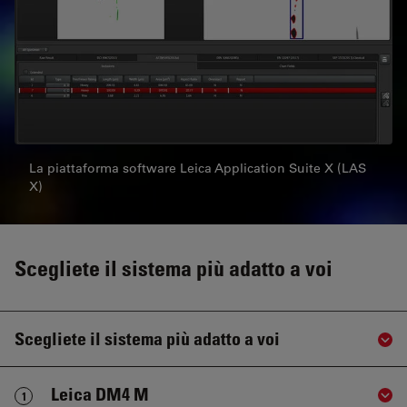
La piattaforma software Leica Application Suite X (LAS
X)
Scegliete il sistema più adatto a voi
Scegliete il sistema più adatto a voi
Sho
Leica DM4 M
1
Sho