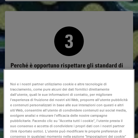
Perché è opportuno rispettare gli standard di
pulizia tecnica?
Noi e i nostri partner utilizziamo cookie e altre tecnologie di
Nei mercati internazionali o in specifiche nazioni o per
tracciamento, come pure alcuni dei dati fornitici direttamente
soddisfare delle richieste specifiche, le linee guida e gli
dall'utente, quali le sue informazioni di contatto, per migliorare
standard di pulizia possono essere diversi.
l'esperienza di fruizione dei nostri siti Web, proporre all'utente pubblicità
e contenuti personalizzati in base alle sue interazioni con questi e altri
Le soluzioni Leica vi aiutano a rispettare tali linee guida
siti Web, consentire all'utente di condividere contenuti sui social media,
svolgere analisi e misurare l'efficacia delle nostre campagne
e standard, tra cui ISO 16232 e VDA 19 per parti e
pubblicitarie. Facendo clic su "Accetta tutti i cookie", l'utente presta il
componenti automobilistici, ISO 4406 per lubrificanti,
suo consenso e accetta di condividere i propri dati con i nostri partner
fluidi idraulici e oli e USP 788 per prodotti farmaceutici
(link riportato sotto). L'utente può modificare le proprie preferenze di
o richieste specifiche.
consenso in qualsiasi momento nella sezione "Impostazioni dei cookie"