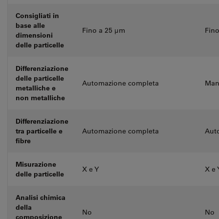
Consigliati in
base alle
Fino a 25 µm
Fino
dimensioni
delle particelle
Differenziazione
delle particelle
Automazione completa
Man
metalliche e
non metalliche
Differenziazione
tra particelle e
Automazione completa
Aut
fibre
Misurazione
X e Y
X e 
delle particelle
Analisi chimica
della
No
No
composizione