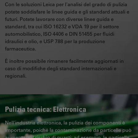
Con le soluzioni Leica per l'analisi del grado di pulizia
potete soddisfare le linee guida e gli standard attuali e
futuri. Potete lavorare con diverse linee guida e
standard, tra cui ISO 16232 e VDA 19 per il settore
automobilistico, ISO 4406 e DIN 51455 per fluidi
idraulici e olio, e USP 788 per la produzione
farmaceutica.
È inoltre possibile rimanere facilmente aggiornati in
caso di modifiche degli standard internazionali e
regionali.
Pulizia tecnica: Elettronica
Nell'industria elettronica, la pulizia dei componenti è
importante, poiché la contaminazione da particelle può
aumentare il rischio di guasti: ad esempio, le particelle