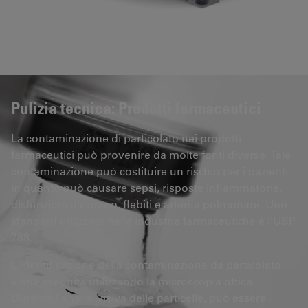
Pulizia tecnica: Prodotti farmaceutici
La contaminazione di particolato nei prodotti
farmaceutici può provenire da molte fonti diverse. Tale
contaminazione può costituire un rischio per i pazienti
in quanto può causare sepsi, risposte infiammatorie,
disfunzioni d'organo, flebiti e arterite polmonare. Uno
standard utilizzato nelle industrie farmaceutiche è l’USP
788.
L'identificazione della contaminazione da particolato
viene eseguita utilizzando la microscopia ottica.
Durante l'analisi visiva delle particelle, può essere