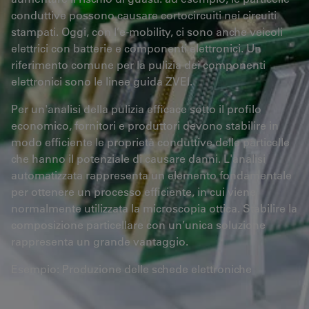
conduttive possono causare cortocircuiti nei circuiti
stampati. Oggi, con l’e-mobility, ci sono anche veicoli
elettrici con batterie e componenti elettronici. Un
riferimento comune per la pulizia dei componenti
elettronici sono le linee guida ZVEI.
Per un'analisi della pulizia efficace sotto il profilo
economico, fornitori e produttori devono stabilire in
modo efficiente le proprietà conduttive delle particelle
che hanno il potenziale di causare danni. L'analisi
automatizzata rappresenta un elemento fondamentale
per ottenere un processo efficiente, in cui viene
normalmente utilizzata la microscopia ottica. Stabilire la
composizione particellare con un’unica soluzione
rappresenta un grande vantaggio.
Esempio: Produzione delle schede elettroniche