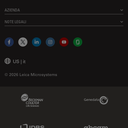
AZIENDA
NOTE LEGALI
Facebook
X
LinkedIn
Instagram
YouTube
Glassdoor
US
|
it
© 2026 Leica Microsystems
Beckman Coulter Link
Genedata Link
IDBS Link
Abcam Limited