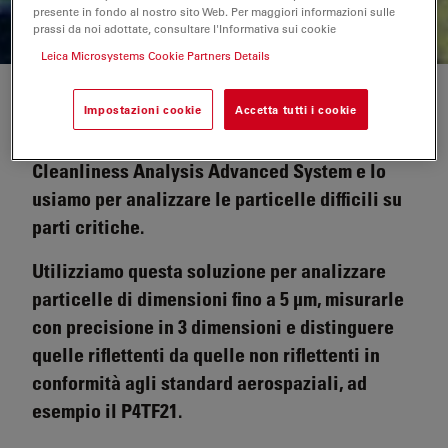
presente in fondo al nostro sito Web. Per maggiori informazioni sulle
prassi da noi adottate, consultare l'Informativa sui cookie
Leica Microsystems Cookie Partners Details
Impostazioni cookie
Accetta tutti i cookie
In Allinox, un'azienda aerospaziale, abbiamo il
Cleanliness Analysis Advanced System e lo
usiamo per analizzare le particelle difficili su
parti critiche.
Utilizziamo questa soluzione per analizzare
particelle di dimensioni fino a 5 µm, misurarle
con precisione in 3 dimensioni e distinguere
quelle riflettenti da quelle non riflettenti in
conformità agli standard aerospaziali, ad
esempio il P4TF21.