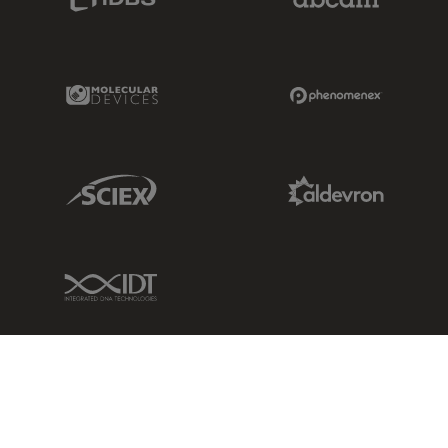
Molecular Devices Link
Phenomenex L
Sciex Link
Aldevron Link
IDT Link