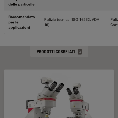
delle particelle
Raccomandato
Pulizia tecnica (ISO 16232, VDA
Puli
per le
19)
Cont
applicazioni
PRODOTTI CORRELATI
3