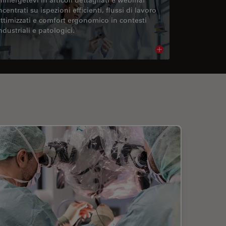
ncentrati su ispezioni efficienti, flussi di lavoro
ttimizzati e comfort ergonomico in contesti
ndustriali e patologici.
cle
Read article