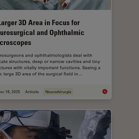
Larger 3D Area in Focus for
urosurgical and Ophthalmic
croscopes
rosurgeons and ophthalmologists deal with
cate structures, deep or narrow cavities and tiny
ctures with vitally important functions. Seeing a
r, large 3D area of the surgical field in…
ec 18, 2025
Articolo
Neurochirurgia
ciency in Minimally Invasive Spine Surgery
A Larger 3D Area in