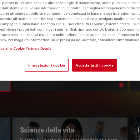
ri partner utilizziamo cookie e altre tecnologie di tracciamento, come pure alcuni dei da
 dall'utente, quali le sue informazioni di contatto, per migliorare l'esperienza di fruizi
oporre all'utente pubblicità e contenuti personalizzati in base alle sue interazioni con q
nsentire all'utente di condividere contenuti sui social media, svolgere analisi e misurar
 campagne pubblicitarie. Facendo clic su "Accetta tutti i cookie", l'utente presta il s
ondividere i propri dati con i nostri partner (link riportato sotto). L'utente può modific
di consenso in qualsiasi momento nella sezione "Impostazioni dei cookie" presente in
Web. Per maggiori informazioni sulle prassi da noi adottate, consultare l'Informativa 
systems Cookie Partners Details
IL PORTALE INFORMATIVO
Impostazioni cookie
Accetta tutti i cookie
Leggi gli articoli più recenti
Read arti
w subnavigation
Scienze della vita
Questo è il posto giusto per ampliare le vostre
I