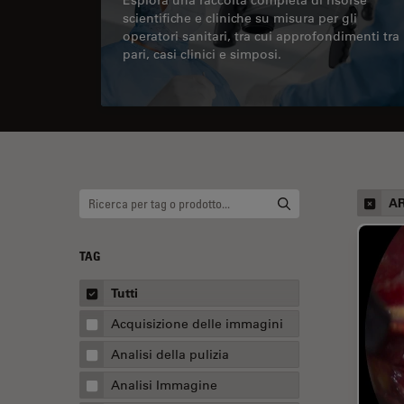
scientifiche e cliniche su misura per gli
operatori sanitari, tra cui approfondimenti tra
pari, casi clinici e simposi.
AR
TAG
Tutti
Acquisizione delle immagini
Analisi della pulizia
Analisi Immagine