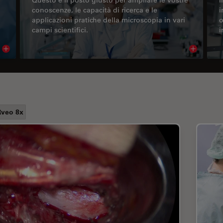
conoscenze, le capacità di ricerca e le
i
applicazioni pratiche della microscopia in vari
o
campi scientifici.
i
Read article
Read arti
veo 8x