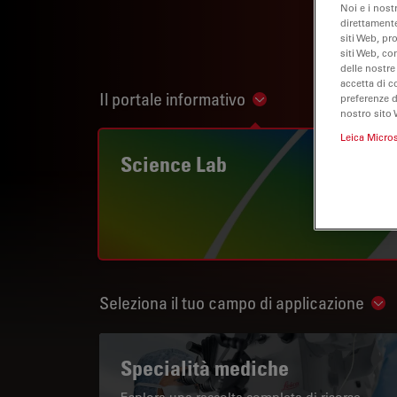
Noi e i nost
direttamente
siti Web, pr
siti Web, co
delle nostre
accetta di c
Il portale informativo
preferenze 
Show subnavigation
nostro sito 
Leica Micro
Science Lab
Seleziona il tuo campo di applicazione
Sho
Specialità mediche
Esplora una raccolta completa di risorse