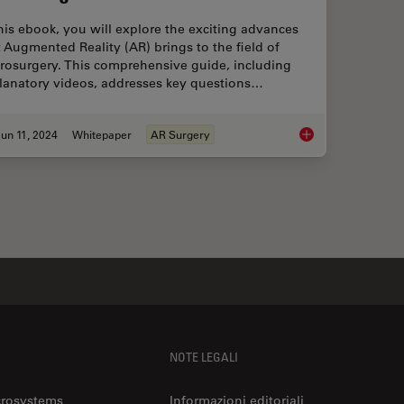
this ebook, you will explore the exciting advances
t Augmented Reality (AR) brings to the field of
rosurgery. This comprehensive guide, including
lanatory videos, addresses key questions…
un 11, 2024
Whitepaper
AR Surgery
Augmented Reality: 
NOTE LEGALI
crosystems
Informazioni editoriali