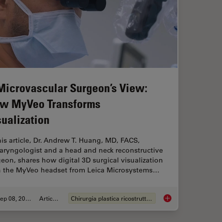
Microvascular Surgeon’s View:
w MyVeo Transforms
sualization
his article, Dr. Andrew T. Huang, MD, FACS,
aryngologist and a head and neck reconstructive
eon, shares how digital 3D surgical visualization
h the MyVeo headset from Leica Microsystems…
Sep 08, 2025
Articolo
Chirurgia plastica ricostruttiva
e Imaging Supports Neurovascular Surgery
A Microvascular Sur