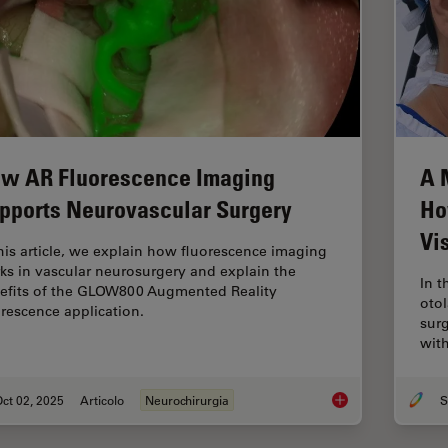
w AR Fluorescence Imaging
A 
pports Neurovascular Surgery
Ho
Vi
this article, we explain how fluorescence imaging
ks in vascular neurosurgery and explain the
In t
efits of the GLOW800 Augmented Reality
otol
orescence application.
surg
wit
ct 02, 2025
Articolo
Neurochirurgia
How AR Fluorescenc