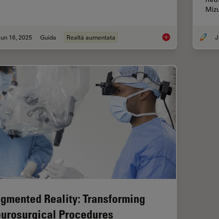
Miz
un 16, 2025
Guida
Realtà aumentata
J
The Guide to Augmen
gmented Reality: Transforming
urosurgical Procedures