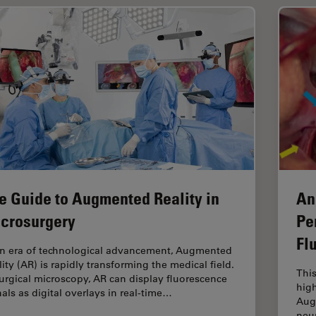
e Guide to Augmented Reality in
An
crosurgery
Pe
Fl
an era of technological advancement, Augmented
lity (AR) is rapidly transforming the medical field.
This
surgical microscopy, AR can display fluorescence
high
nals as digital overlays in real-time…
Aug
neur