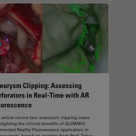
eurysm Clipping: Assessing
rforators in Real-Time with AR
uorescence
 article covers two aneurysm clipping cases
lighting the clinical benefits of GLOW800
mented Reality Fluorescence application in
osurgery, based on insights from Prof. Tohru