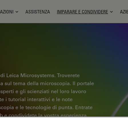
AZIONI
ASSISTENZA
IMPARARE E CONDIVIDERE
AZI
 di Leica Microsystems. Troverete
ica sul tema della microscopia. Il portale
sperti e gli scienziati nel loro lavoro
i tutorial interattivi e le note
scopia e le tecnologie di punta. Entrate
b e condividete la vostra esperienza.