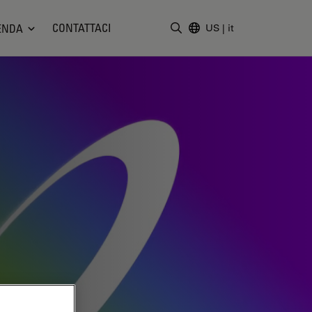
CONTATTACI
ENDA
US
|
it
Inserire il termine di ricerc