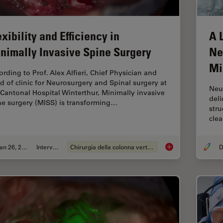
exibility and Efficiency in
A 
nimally Invasive Spine Surgery
Ne
Mi
ording to Prof. Alex Alfieri, Chief Physician and
d of clinic for Neurosurgery and Spinal surgery at
Neu
 Cantonal Hospital Winterthur, Minimally invasive
deli
ne surgery (MISS) is transforming…
stru
clea
Jan 26, 2026
Intervista
Chirurgia della colonna vertebrale
D
Flexibility and Effi