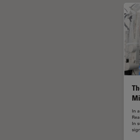
Cleanliness Analysis Systems
Cultura Cellulare
DM IL LED
Didattica
DM ILM
Dissezione
DM1000
Drosophila Research
DM1000 LED
EMBL Imaging Centre
DM4 B & DM6 B
Ergonomia
DM4 M
F-Tecnica
DM4 P, DM750 P & Visoria P
FLIM (Fluorescence Lifetime
Th
DM500
Imaging Microscopy)
Mi
DM6 FS
Fluorescenza
DM6 M LIBS
In 
Fluorocromo
Rea
DM750
FluoSync
In 
sig
DM750 M
FRAP