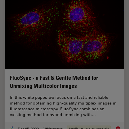
FluoSync - a Fast & Gentle Method for
Unmixing Multicolor Images
In this white paper, we focus on a fast and reliable
method for obtaining high-quality multiplex images in
fluorescence microscopy. FluoSync combines an
existing method for hybrid unmixing with…
Dec 05, 2022
Whitepaper
Analisi multiplex spaziale
FluoSyn