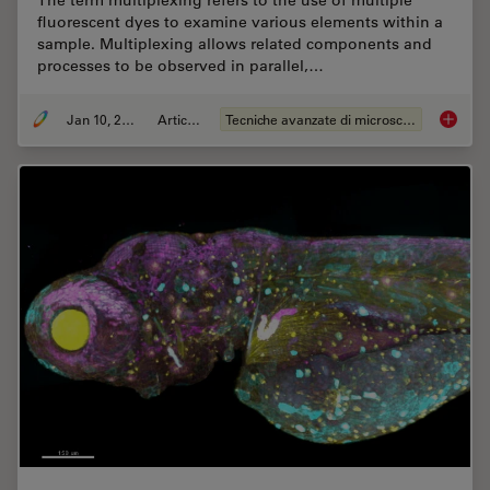
The term multiplexing refers to the use of multiple
fluorescent dyes to examine various elements within a
sample. Multiplexing allows related components and
processes to be observed in parallel,…
Jan 10, 2022
Articolo
Tecniche avanzate di microscopia
Multico