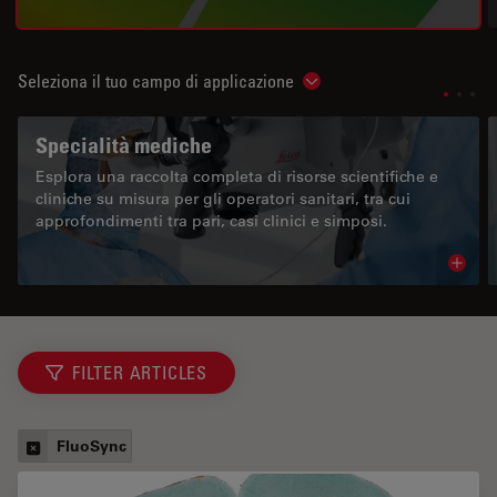
Seleziona il tuo campo di applicazione
Show subnavigation
Specialità mediche
Esplora una raccolta completa di risorse scientifiche e
cliniche su misura per gli operatori sanitari, tra cui
approfondimenti tra pari, casi clinici e simposi.
Read 
FILTER ARTICLES
FluoSync