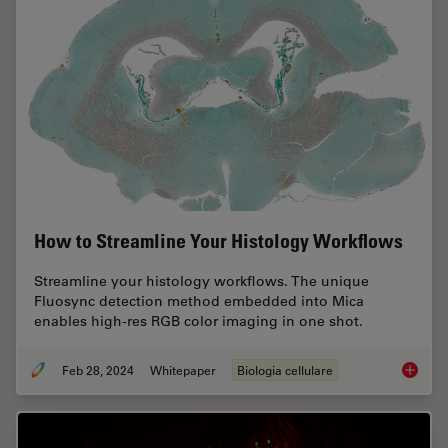
How to Streamline Your Histology Workflows
Streamline your histology workflows. The unique
Fluosync detection method embedded into Mica
enables high-res RGB color imaging in one shot.
Feb 28, 2024
Whitepaper
Biologia cellulare
How to 