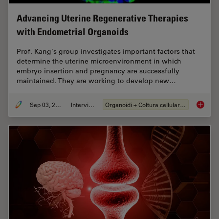
Advancing Uterine Regenerative Therapies
with Endometrial Organoids
Prof. Kang's group investigates important factors that
determine the uterine microenvironment in which
embryo insertion and pregnancy are successfully
maintained. They are working to develop new…
Sep 03, 2024
Intervista
Organoidi + Coltura cellulare 3D
Advanci