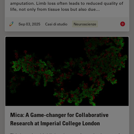
amputation. Limb loss often leads to reduced quality of
life, not only from tissue loss but also due…
Sep 03, 2025
Casi di studio
Neuroscienze
How to 
Mica: A Game-changer for Collaborative
Research at Imperial College London