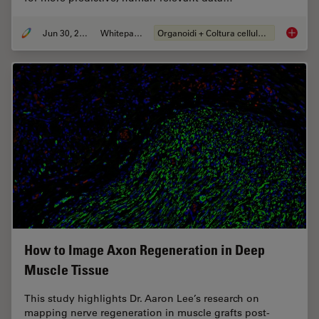
Jun 30, 2026
Whitepaper
Organoidi + Coltura cellulare 3D
What’s 
How to Image Axon Regeneration in Deep
Muscle Tissue
This study highlights Dr. Aaron Lee’s research on
mapping nerve regeneration in muscle grafts post-