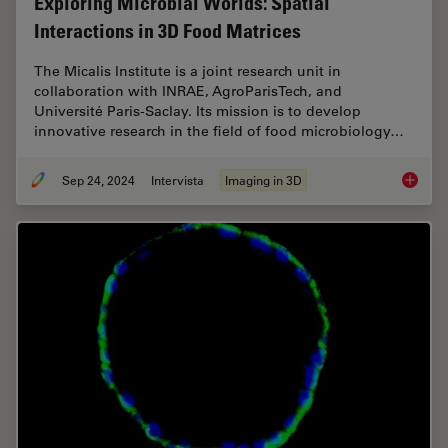
Exploring Microbial Worlds: Spatial
Interactions in 3D Food Matrices
The Micalis Institute is a joint research unit in
collaboration with INRAE, AgroParisTech, and
Université Paris-Saclay. Its mission is to develop
innovative research in the field of food microbiology…
Sep 24, 2024
Intervista
Imaging in 3D
Explorin