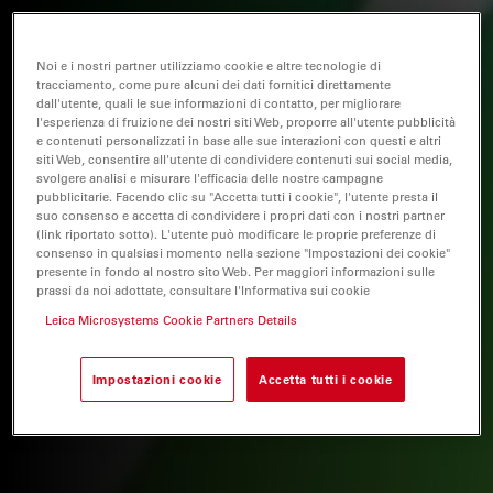
Noi e i nostri partner utilizziamo cookie e altre tecnologie di
tracciamento, come pure alcuni dei dati fornitici direttamente
dall'utente, quali le sue informazioni di contatto, per migliorare
l'esperienza di fruizione dei nostri siti Web, proporre all'utente pubblicità
e contenuti personalizzati in base alle sue interazioni con questi e altri
siti Web, consentire all'utente di condividere contenuti sui social media,
svolgere analisi e misurare l'efficacia delle nostre campagne
pubblicitarie. Facendo clic su "Accetta tutti i cookie", l'utente presta il
suo consenso e accetta di condividere i propri dati con i nostri partner
(link riportato sotto). L'utente può modificare le proprie preferenze di
consenso in qualsiasi momento nella sezione "Impostazioni dei cookie"
presente in fondo al nostro sito Web. Per maggiori informazioni sulle
prassi da noi adottate, consultare l'Informativa sui cookie
Leica Microsystems Cookie Partners Details
Impostazioni cookie
Accetta tutti i cookie