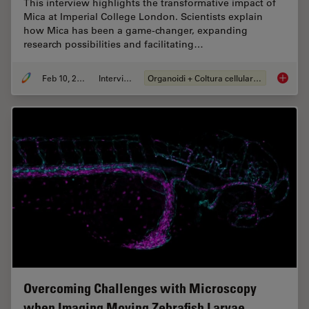
This interview highlights the transformative impact of
Mica at Imperial College London. Scientists explain
how Mica has been a game-changer, expanding
research possibilities and facilitating…
Feb 10, 2025
Intervista
Organoidi + Coltura cellulare 3D
Mica: A
Overcoming Challenges with Microscopy
when Imaging Moving Zebrafish Larvae