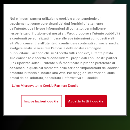
Noi e i nostri partner utilizziamo cookie e altre tecnologie di
tracciamento, come pure alcuni dei dati fornitici direttamente
dall'utente, quali le sue informazioni di contatto, per migliorare
l'esperienza di fruizione dei nostri siti Web, proporre all'utente pubblicità
e contenuti personalizzati in base alle sue interazioni con questi e altri
siti Web, consentire all'utente di condividere contenuti sui social media,
svolgere analisi e misurare l'efficacia delle nostre campagne
pubblicitarie. Facendo clic su "Accetta tutti i cookie", l'utente presta il
suo consenso e accetta di condividere i propri dati con i nostri partner
(link riportato sotto). L'utente può modificare le proprie preferenze di
consenso in qualsiasi momento nella sezione "Impostazioni dei cookie"
presente in fondo al nostro sito Web. Per maggiori informazioni sulle
prassi da noi adottate, consultare l'Informativa sui cookie
Leica Microsystems Cookie Partners Details
Impostazioni cookie
Accetta tutti i cookie