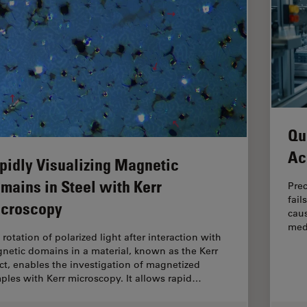
Qu
Ac
pidly Visualizing Magnetic
mains in Steel with Kerr
Pre
fail
croscopy
caus
medi
rotation of polarized light after interaction with
netic domains in a material, known as the Kerr
ect, enables the investigation of magnetized
ples with Kerr microscopy. It allows rapid…