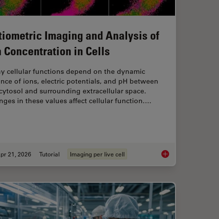
tiometric Imaging and Analysis of
n Concentration in Cells
y cellular functions depend on the dynamic
nce of ions, electric potentials, and pH between
cytosol and surrounding extracellular space.
ges in these values affect cellular function.…
pr 21, 2026
Tutorial
Imaging per live cell
Widefield Imaging of Optically Challenging Samples
Ratiometric Imaging 