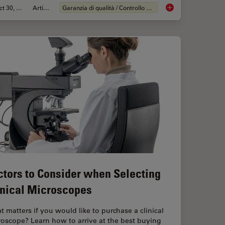
Oct 30, 2025
Articolo
Garanzia di qualità / Controllo di qualità
Magnetic Domains in Steel with Kerr Microscopy
Quality Assurance I
ctors to Consider when Selecting
inical Microscopes
 matters if you would like to purchase a clinical
oscope? Learn how to arrive at the best buying