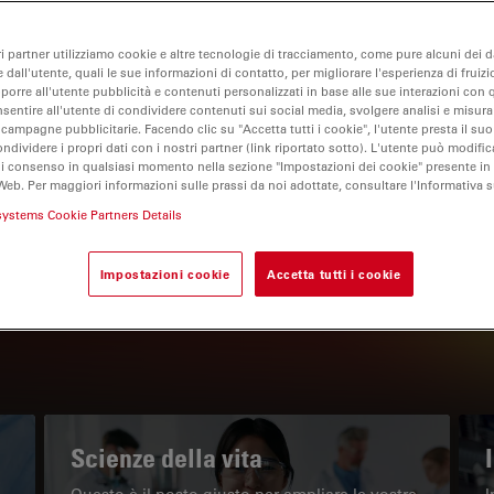
ri partner utilizziamo cookie e altre tecnologie di tracciamento, come pure alcuni dei da
 dall'utente, quali le sue informazioni di contatto, per migliorare l'esperienza di fruizi
oporre all'utente pubblicità e contenuti personalizzati in base alle sue interazioni con q
nsentire all'utente di condividere contenuti sui social media, svolgere analisi e misurar
 campagne pubblicitarie. Facendo clic su "Accetta tutti i cookie", l'utente presta il s
ondividere i propri dati con i nostri partner (link riportato sotto). L'utente può modific
di consenso in qualsiasi momento nella sezione "Impostazioni dei cookie" presente in
Web. Per maggiori informazioni sulle prassi da noi adottate, consultare l'Informativa 
IL PORTALE INFORMATIVO
systems Cookie Partners Details
Leggi gli articoli più recenti
Impostazioni cookie
Accetta tutti i cookie
Read arti
w subnavigation
Scienze della vita
Questo è il posto giusto per ampliare le vostre
I