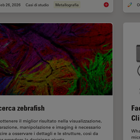
eb 26, 2026
Casi di studio
Metallografia
Rapidly Visualizing 
cerca zebrafish
Fa
Cl
ottenere il miglior risultato nella visualizzazione,
arazione, manipolazione e imaging è necessario
What
cire a osservare i dettagli e le strutture, così da
micr
er prendere la decisione giusta…