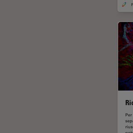
Cleanliness Analysis Systems
F
Cultura Cellulare
DM IL LED
Didattica
DM ILM
Dissezione
DM1000
Drosophila Research
DM1000 LED
EMBL Imaging Centre
DM4 B & DM6 B
Ergonomia
DM4 M
F-Tecnica
DM4 P, DM750 P & Visoria P
FLIM (Fluorescence Lifetime
DM500
Imaging Microscopy)
DM6 FS
Fluorescenza
Ri
DM750
Fluorocromo
DM750 M
Per 
FluoSync
sep
DM8000 M & DM12000 M
rius
FRAP
pot