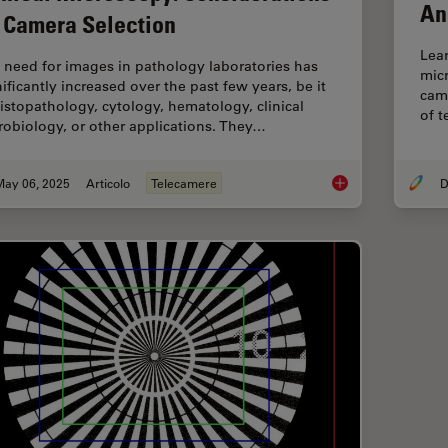
An
 Camera Selection
Lear
 need for images in pathology laboratories has
mic
nificantly increased over the past few years, be it
came
histopathology, cytology, hematology, clinical
of t
robiology, or other applications. They…
May 06, 2025
Articolo
Telecamere
D
Clinical Microscopy