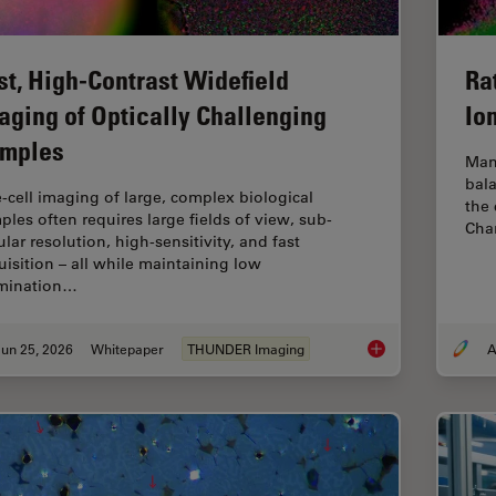
st, High-Contrast Widefield
Ra
aging of Optically Challenging
Io
mples
Man
bala
e‑cell imaging of large, complex biological
the 
ples often requires large fields of view, sub-
Chan
ular resolution, high-sensitivity, and fast
uisition – all while maintaining low
umination…
un 25, 2026
Whitepaper
THUNDER Imaging
A
Fast, High-Contrast 