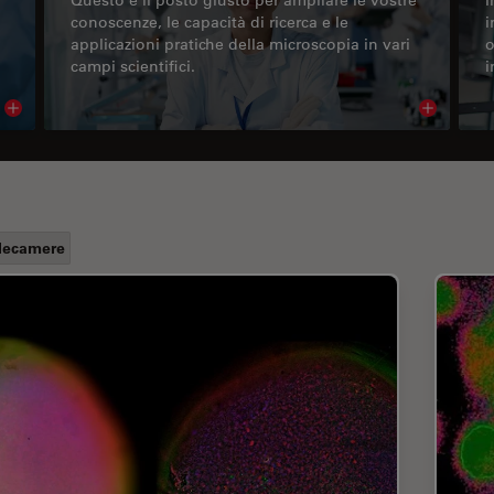
conoscenze, le capacità di ricerca e le
i
applicazioni pratiche della microscopia in vari
o
campi scientifici.
i
Read article
Read arti
lecamere