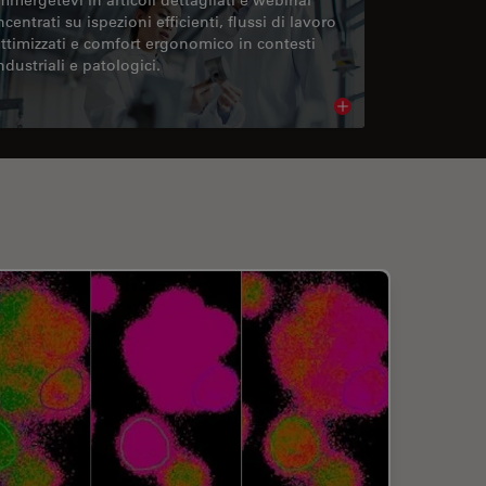
ncentrati su ispezioni efficienti, flussi di lavoro
ttimizzati e comfort ergonomico in contesti
ndustriali e patologici.
cle
Read article