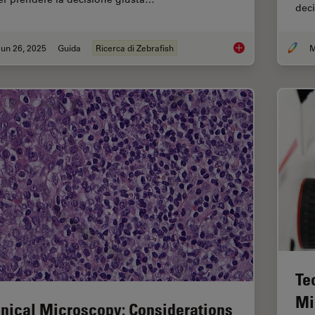
deci
un 26, 2025
Guida
Ricerca di Zebrafish
M
Ricerca zebrafish
Te
Mi
inical Microscopy: Considerations