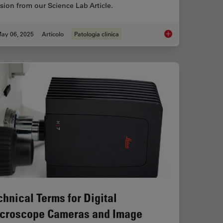
sion from our Science Lab Article.
ay 06, 2025
Articolo
Patologia clinica
Factors to Consider 
chnical Terms for Digital
croscope Cameras and Image