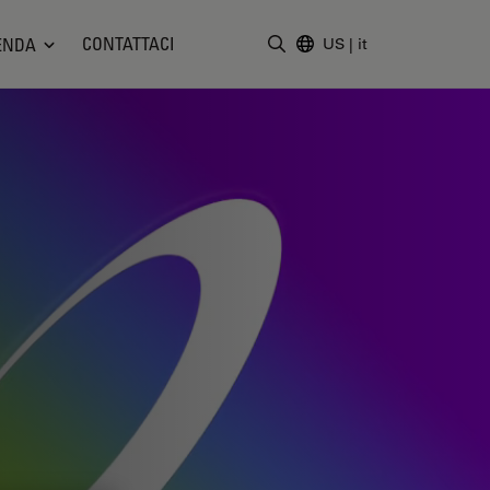
CONTATTACI
ENDA
US
|
it
Inserire il termine di ricerc