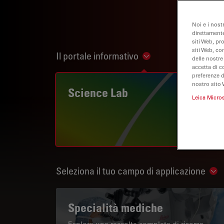
Noi e i nost
direttamente
siti Web, pr
siti Web, co
Il portale informativo
Show subnavigation
delle nostre
accetta di c
preferenze 
nostro sito 
Science Lab
Leica Micro
Seleziona il tuo campo di applicazione
Sho
Specialità mediche
Esplora una raccolta completa di risorse