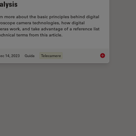
alysis
n more about the basic principles behind digital
roscope camera technologies, how digital
ras work, and take advantage of a reference list
echnical terms from this article.
ec 14, 2023
Guida
Telecamere
: Considerations on Camera Selection
Technical Terms for 