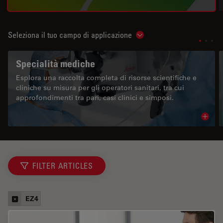
Seleziona il tuo campo di applicazione
Show subnavigation
Specialità mediche
Esplora una raccolta completa di risorse scientifiche e
cliniche su misura per gli operatori sanitari, tra cui
approfondimenti tra pari, casi clinici e simposi.
Read 
FILTER ARTICLES
EZ4