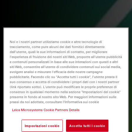
Noi e i nostri partner utilizziamo cookie e altre tecnologie di
tracciamento, come pure alcuni dei dati fornitici direttamente
dall'utente, quali le sue informazioni di contatto, per migliorare
l'esperienza di fruizione dei nostri siti Web, proporre all'utente pubblicità
e contenuti personalizzati in base alle sue interazioni con questi e altri
siti Web, consentire all'utente di condividere contenuti sui social media,
svolgere analisi e misurare l'efficacia delle nostre campagne
pubblicitarie. Facendo clic su "Accetta tutti i cookie", l'utente presta il
suo consenso e accetta di condividere i propri dati con i nostri partner
(link riportato sotto). L'utente può modificare le proprie preferenze di
consenso in qualsiasi momento nella sezione "Impostazioni dei cookie"
presente in fondo al nostro sito Web. Per maggiori informazioni sulle
prassi da noi adottate, consultare l'Informativa sui cookie
Leica Microsystems Cookie Partners Details
Impostazioni cookie
Accetta tutti i cookie