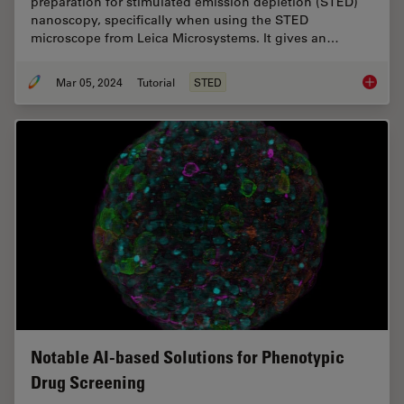
preparation for stimulated emission depletion (STED)
nanoscopy, specifically when using the STED
microscope from Leica Microsystems. It gives an…
Mar 05, 2024
Tutorial
STED
The Gui
Notable AI-based Solutions for Phenotypic
Drug Screening