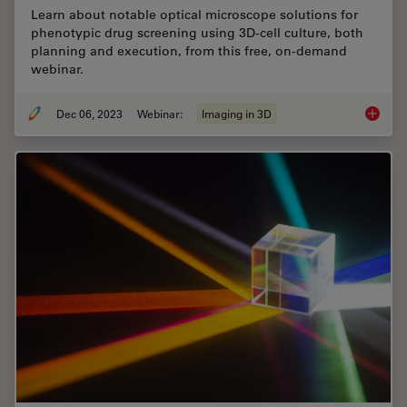
Learn about notable optical microscope solutions for
phenotypic drug screening using 3D-cell culture, both
planning and execution, from this free, on-demand
webinar.
Dec 06, 2023
Webinar:
Imaging in 3D
Notable