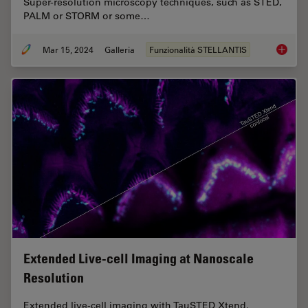
Super-resolution microscopy techniques, such as STED,
PALM or STORM or some…
Mar 15, 2024
Galleria
Funzionalità STELLANTIS
Super-R
Extended Live-cell Imaging at Nanoscale
Resolution
Extended live-cell imaging with TauSTED Xtend.