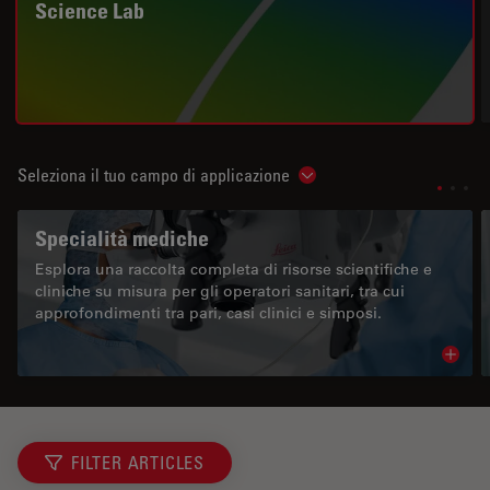
Science Lab
Seleziona il tuo campo di applicazione
Show subnavigation
Specialità mediche
Esplora una raccolta completa di risorse scientifiche e
cliniche su misura per gli operatori sanitari, tra cui
approfondimenti tra pari, casi clinici e simposi.
Read 
FILTER ARTICLES