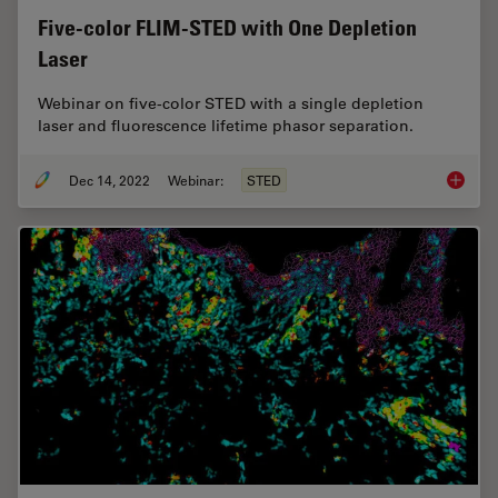
Five-color FLIM-STED with One Depletion
Laser
Webinar on five-color STED with a single depletion
laser and fluorescence lifetime phasor separation.
Dec 14, 2022
Webinar:
STED
Five-co