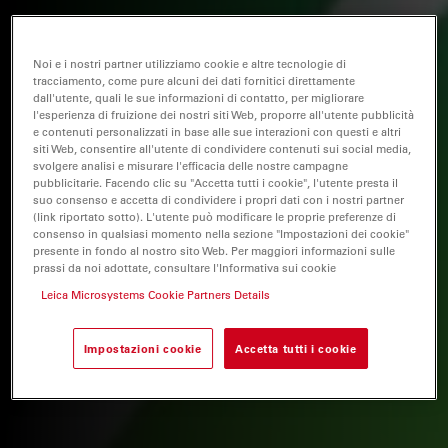
Noi e i nostri partner utilizziamo cookie e altre tecnologie di
tracciamento, come pure alcuni dei dati fornitici direttamente
dall'utente, quali le sue informazioni di contatto, per migliorare
l'esperienza di fruizione dei nostri siti Web, proporre all'utente pubblicità
e contenuti personalizzati in base alle sue interazioni con questi e altri
siti Web, consentire all'utente di condividere contenuti sui social media,
svolgere analisi e misurare l'efficacia delle nostre campagne
pubblicitarie. Facendo clic su "Accetta tutti i cookie", l'utente presta il
suo consenso e accetta di condividere i propri dati con i nostri partner
(link riportato sotto). L'utente può modificare le proprie preferenze di
consenso in qualsiasi momento nella sezione "Impostazioni dei cookie"
presente in fondo al nostro sito Web. Per maggiori informazioni sulle
prassi da noi adottate, consultare l'Informativa sui cookie
Leica Microsystems Cookie Partners Details
Impostazioni cookie
Accetta tutti i cookie