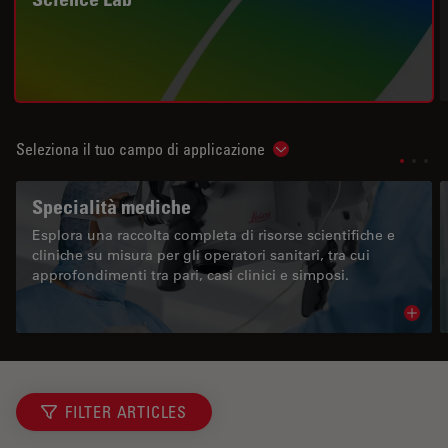
Seleziona il tuo campo di applicazione
Show subnavigation
Specialità mediche
Esplora una raccolta completa di risorse scientifiche e
cliniche su misura per gli operatori sanitari, tra cui
approfondimenti tra pari, casi clinici e simposi.
Read 
FILTER ARTICLES