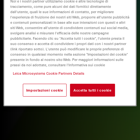
Noi e i nostri partner utilizziamo cookie e altre tecnologie di
tracciamento, come pure alcuni dei dati fornitici direttamente
dall'utente, quali le sue informazioni di contatto, per migliorare
l'esperienza di fruizione dei nostri siti Web, proporre all'utente pubblicità
e contenuti personalizzati in base alle sue interazioni con questi e altri
siti Web, consentire all'utente di condividere contenuti sui social media,
svolgere analisi e misurare l'efficacia delle nostre campagne
pubblicitarie. Facendo clic su "Accetta tutti i cookie", l'utente presta il
suo consenso e accetta di condividere i propri dati con i nostri partner
(link riportato sotto). L'utente può modificare le proprie preferenze di
consenso in qualsiasi momento nella sezione "Impostazioni dei cookie"
presente in fondo al nostro sito Web. Per maggiori informazioni sulle
prassi da noi adottate, consultare l'Informativa sui cookie
Leica Microsystems Cookie Partners Details
Impostazioni cookie
Accetta tutti i cookie