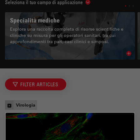
Seleziona il tuo campo di applicazione
Show subnavigation
Specialità mediche
Esplora una raccolta completa di risorse scientifiche e
cliniche su misura per gli operatori sanitari, tra cui
approfondimenti tra pari, casi clinici e simposi.
Read 
FILTER ARTICLES
Virologia