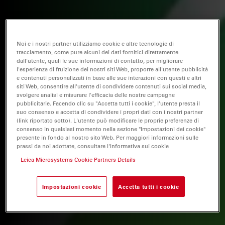
Noi e i nostri partner utilizziamo cookie e altre tecnologie di
tracciamento, come pure alcuni dei dati fornitici direttamente
dall'utente, quali le sue informazioni di contatto, per migliorare
l'esperienza di fruizione dei nostri siti Web, proporre all'utente pubblicità
e contenuti personalizzati in base alle sue interazioni con questi e altri
siti Web, consentire all'utente di condividere contenuti sui social media,
svolgere analisi e misurare l'efficacia delle nostre campagne
pubblicitarie. Facendo clic su "Accetta tutti i cookie", l'utente presta il
suo consenso e accetta di condividere i propri dati con i nostri partner
(link riportato sotto). L'utente può modificare le proprie preferenze di
consenso in qualsiasi momento nella sezione "Impostazioni dei cookie"
presente in fondo al nostro sito Web. Per maggiori informazioni sulle
prassi da noi adottate, consultare l'Informativa sui cookie
Leica Microsystems Cookie Partners Details
Impostazioni cookie
Accetta tutti i cookie