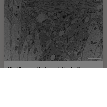
Workflows and Instrumentation for Cryo-
electron Microscopy
Cryo-electron microscopy is an increasingly popular
modality to study the structures of macromolecular
complexes and has enabled numerous new insights in
cell biology. In recent years, cryo-electron…