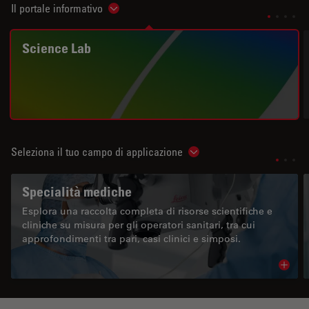
Il portale informativo
Show subnavigation
Science Lab
Seleziona il tuo campo di applicazione
Show subnavigation
Specialità mediche
Esplora una raccolta completa di risorse scientifiche e
cliniche su misura per gli operatori sanitari, tra cui
approfondimenti tra pari, casi clinici e simposi.
Read 