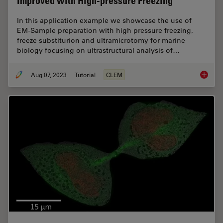
Improved with High-pressure Freezing
In this application example we showcase the use of
EM-Sample preparation with high pressure freezing,
freeze substiturion and ultramicrotomy for marine
biology focusing on ultrastructural analysis of…
Aug 07, 2023
Tutorial
CLEM
How Mar