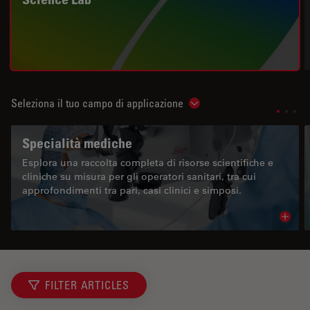
Seleziona il tuo campo di applicazione
Show subnavigation
Specialità mediche
Esplora una raccolta completa di risorse scientifiche e
cliniche su misura per gli operatori sanitari, tra cui
approfondimenti tra pari, casi clinici e simposi.
Read 
FILTER ARTICLES