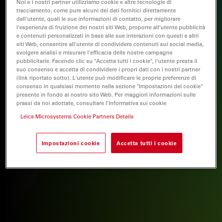
Noi e i nostri partner utilizziamo cookie e altre tecnologie di
tracciamento, come pure alcuni dei dati fornitici direttamente
dall'utente, quali le sue informazioni di contatto, per migliorare
l'esperienza di fruizione dei nostri siti Web, proporre all'utente pubblicità
e contenuti personalizzati in base alle sue interazioni con questi e altri
siti Web, consentire all'utente di condividere contenuti sui social media,
svolgere analisi e misurare l'efficacia delle nostre campagne
pubblicitarie. Facendo clic su "Accetta tutti i cookie", l'utente presta il
suo consenso e accetta di condividere i propri dati con i nostri partner
(link riportato sotto). L'utente può modificare le proprie preferenze di
consenso in qualsiasi momento nella sezione "Impostazioni dei cookie"
presente in fondo al nostro sito Web. Per maggiori informazioni sulle
prassi da noi adottate, consultare l'Informativa sui cookie
Leica Microsystems Cookie Partners Details
Impostazioni cookie
Accetta tutti i cookie