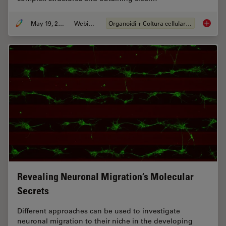
May 19, 2025
Webinar:
Organoidi + Coltura cellulare 3D
Unlocki
Revealing Neuronal Migration’s Molecular
Secrets
Different approaches can be used to investigate
neuronal migration to their niche in the developing