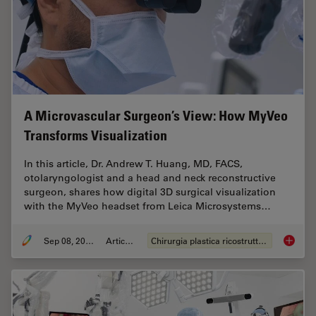
A Microvascular Surgeon’s View: How MyVeo
Transforms Visualization
In this article, Dr. Andrew T. Huang, MD, FACS,
otolaryngologist and a head and neck reconstructive
surgeon, shares how digital 3D surgical visualization
with the MyVeo headset from Leica Microsystems…
Sep 08, 2025
Articolo
Chirurgia plastica ricostruttiva
A Micro