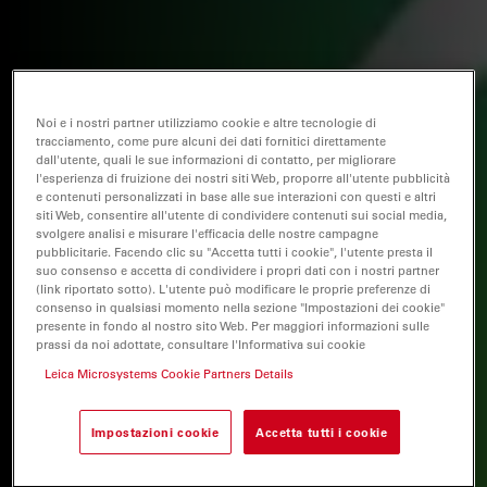
Noi e i nostri partner utilizziamo cookie e altre tecnologie di
tracciamento, come pure alcuni dei dati fornitici direttamente
dall'utente, quali le sue informazioni di contatto, per migliorare
l'esperienza di fruizione dei nostri siti Web, proporre all'utente pubblicità
e contenuti personalizzati in base alle sue interazioni con questi e altri
siti Web, consentire all'utente di condividere contenuti sui social media,
svolgere analisi e misurare l'efficacia delle nostre campagne
pubblicitarie. Facendo clic su "Accetta tutti i cookie", l'utente presta il
suo consenso e accetta di condividere i propri dati con i nostri partner
(link riportato sotto). L'utente può modificare le proprie preferenze di
consenso in qualsiasi momento nella sezione "Impostazioni dei cookie"
presente in fondo al nostro sito Web. Per maggiori informazioni sulle
prassi da noi adottate, consultare l'Informativa sui cookie
Leica Microsystems Cookie Partners Details
Impostazioni cookie
Accetta tutti i cookie