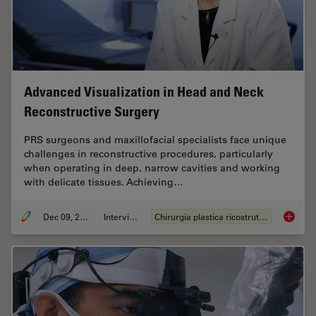
Advanced Visualization in Head and Neck
Reconstructive Surgery
PRS surgeons and maxillofacial specialists face unique
challenges in reconstructive procedures, particularly
when operating in deep, narrow cavities and working
with delicate tissues. Achieving…
Dec 09, 2025
Intervista
Chirurgia plastica ricostruttiva
Advance