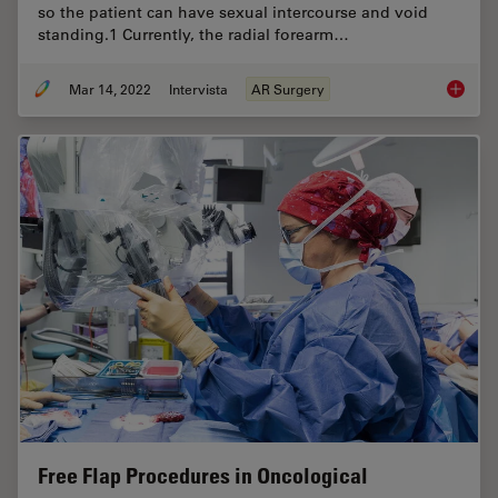
so the patient can have sexual intercourse and void
standing.1 Currently, the radial forearm…
Mar 14, 2022
Intervista
AR Surgery
How AR 
Free Flap Procedures in Oncological