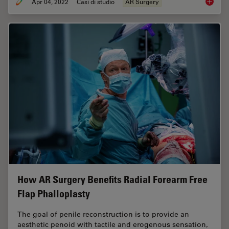
Apr 04, 2022
Casi di studio
AR Surgery
Using G
How AR Surgery Benefits Radial Forearm Free
Flap Phalloplasty
The goal of penile reconstruction is to provide an
aesthetic penoid with tactile and erogenous sensation,