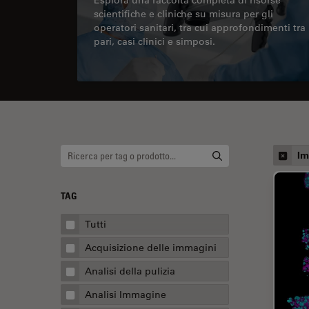
scientifiche e cliniche su misura per gli
operatori sanitari, tra cui approfondimenti tra
pari, casi clinici e simposi.
Im
TAG
Tutti
Acquisizione delle immagini
Analisi della pulizia
Analisi Immagine