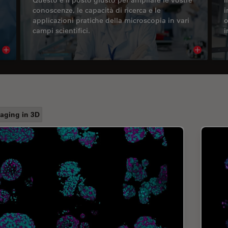
conoscenze, le capacità di ricerca e le
i
applicazioni pratiche della microscopia in vari
o
campi scientifici.
i
Read article
Read arti
aging in 3D