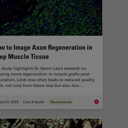
w to Image Axon Regeneration in
ep Muscle Tissue
 study highlights Dr. Aaron Lee’s research on
ping nerve regeneration in muscle grafts post-
tation. Limb loss often leads to reduced quality
ife, not only from tissue loss but also due…
ep 03, 2025
Casi di studio
Neuroscienze
mage Analysis
How to Image Axon R