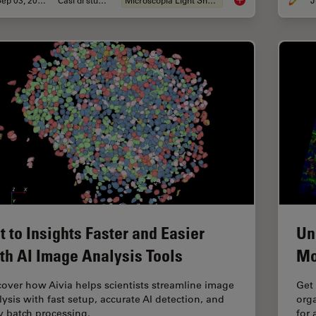
Sep 03, 2025
Casi di studio
Microscopia Light Sheet
J
Capturing Developm
t to Insights Faster and Easier
Un
th AI Image Analysis Tools
Mo
cover how Aivia helps scientists streamline image
Get 
lysis with fast setup, accurate AI detection, and
orga
y batch processing.
for