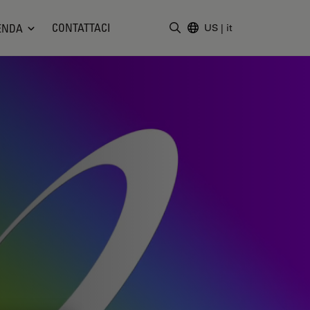
CONTATTACI
ENDA
US
|
it
Inserire il termine di ricerc