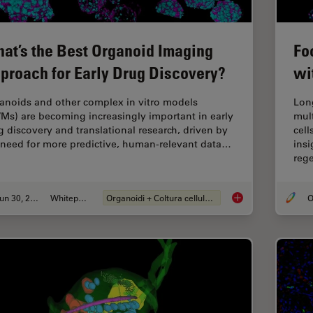
at’s the Best Organoid Imaging
Fo
proach for Early Drug Discovery?
wi
anoids and other complex in vitro models
Lon
VMs) are becoming increasingly important in early
mul
g discovery and translational research, driven by
cell
 need for more predictive, human-relevant data…
insi
reg
Jun 30, 2026
Whitepaper
Organoidi + Coltura cellulare 3D
O
What’s the Best Org