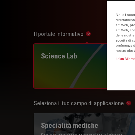
Noi e i nost
direttamente
siti Web, pr
siti Web, co
Il portale informativo
Show subnavigation
delle nostre
accetta di c
preferenze 
nostro sito 
Science Lab
Leica Micro
Seleziona il tuo campo di applicazione
Sho
Specialità mediche
Esplora una raccolta completa di risorse