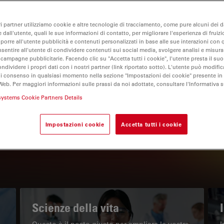
ri partner utilizziamo cookie e altre tecnologie di tracciamento, come pure alcuni dei da
 dall'utente, quali le sue informazioni di contatto, per migliorare l'esperienza di fruizi
oporre all'utente pubblicità e contenuti personalizzati in base alle sue interazioni con q
nsentire all'utente di condividere contenuti sui social media, svolgere analisi e misurar
 campagne pubblicitarie. Facendo clic su "Accetta tutti i cookie", l'utente presta il s
ondividere i propri dati con i nostri partner (link riportato sotto). L'utente può modific
di consenso in qualsiasi momento nella sezione "Impostazioni dei cookie" presente in
Web. Per maggiori informazioni sulle prassi da noi adottate, consultare l'Informativa 
IL PORTALE INFORMATIVO
systems Cookie Partners Details
Leggi gli articoli più recenti
Impostazioni cookie
Accetta tutti i cookie
Read arti
w subnavigation
Scienze della vita
Questo è il posto giusto per ampliare le vostre
I