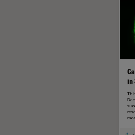
Cleanliness Analysis Systems
Cultura Cellulare
DM IL LED
Didattica
DM ILM
Dissezione
DM1000
Drosophila Research
DM1000 LED
EMBL Imaging Centre
DM4 B & DM6 B
Ergonomia
DM4 M
Ca
F-Tecnica
DM4 P, DM750 P & Visoria P
in
FLIM (Fluorescence Lifetime
DM500
Imaging Microscopy)
Thi
DM6 FS
Fluorescenza
Dee
DM750
suc
Fluorocromo
res
DM750 M
mo
FluoSync
DM8000 M & DM12000 M
FRAP