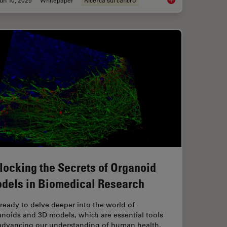
un 10, 2025
Whitepaper
Ricerca sul cancro
ental Dynamics in 3D
Transforming Resear
locking the Secrets of Organoid
dels in Biomedical Research
ready to delve deeper into the world of
noids and 3D models, which are essential tools
 advancing our understanding of human health.