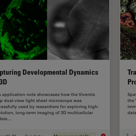
pturing Developmental Dynamics
Tr
 3D
Pr
s application note showcases how the Viventis
Spa
p dual-view light sheet microscope was
the 
cessfully used by researchers for exploring high-
imm
olution, long-term imaging of 3D multicellular
dat
dels…