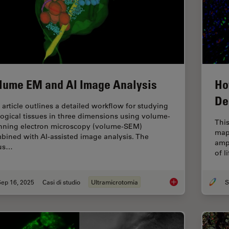
lume EM and AI Image Analysis
Ho
De
 article outlines a detailed workflow for studying
logical tissues in three dimensions using volume-
This
nning electron microscopy (volume-SEM)
map
bined with AI-assisted image analysis. The
ampu
us…
of l
Sep 16, 2025
Casi di studio
Ultramicrotomia
S
Volume EM and AI I