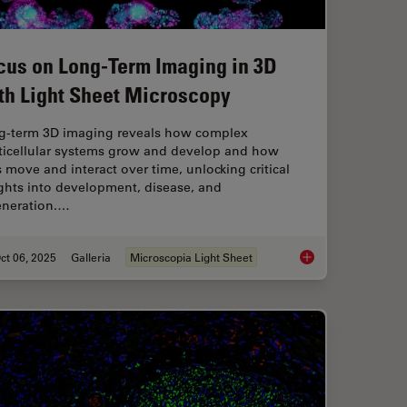
cus on Long-Term Imaging in 3D
th Light Sheet Microscopy
g-term 3D imaging reveals how complex
ticellular systems grow and develop and how
s move and interact over time, unlocking critical
ghts into development, disease, and
eneration.…
ct 06, 2025
Galleria
Microscopia Light Sheet
anoid Imaging Approach for Early Drug Discovery?
Focus on Long-Term 