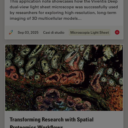
This application note showcases how the Viventis Deep
dual-view light sheet microscope was successfully used
by researchers for exploring high-resolution, long-term
imaging of 3D multicellular models…
Sep 03, 2025
Casi di studio
Microscopia Light Sheet
Capturi
Transforming Research with Spatial
Proteomics Workflows