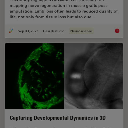
mapping nerve regeneration in muscle grafts post-
amputation. Limb loss often leads to reduced quality of
life, not only from tissue loss but also due…
Sep 03, 2025
Casi di studio
Neuroscienze
How to 
Capturing Developmental Dynamics in 3D