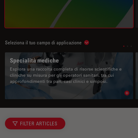
Seleziona il tuo campo di applicazione
Show subnavigation
Specialità mediche
Esplora una raccolta completa di risorse scientifiche e
cliniche su misura per gli operatori sanitari, tra cui
approfondimenti tra pari, casi clinici e simposi.
Read 
FILTER ARTICLES