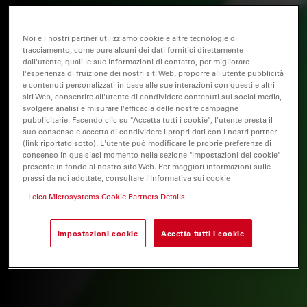
Noi e i nostri partner utilizziamo cookie e altre tecnologie di
tracciamento, come pure alcuni dei dati fornitici direttamente
dall'utente, quali le sue informazioni di contatto, per migliorare
l'esperienza di fruizione dei nostri siti Web, proporre all'utente pubblicità
e contenuti personalizzati in base alle sue interazioni con questi e altri
siti Web, consentire all'utente di condividere contenuti sui social media,
svolgere analisi e misurare l'efficacia delle nostre campagne
pubblicitarie. Facendo clic su "Accetta tutti i cookie", l'utente presta il
suo consenso e accetta di condividere i propri dati con i nostri partner
(link riportato sotto). L'utente può modificare le proprie preferenze di
consenso in qualsiasi momento nella sezione "Impostazioni dei cookie"
presente in fondo al nostro sito Web. Per maggiori informazioni sulle
prassi da noi adottate, consultare l'Informativa sui cookie
Leica Microsystems Cookie Partners Details
Impostazioni cookie
Accetta tutti i cookie