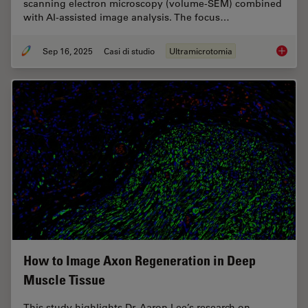
scanning electron microscopy (volume-SEM) combined
with AI-assisted image analysis. The focus…
Sep 16, 2025
Casi di studio
Ultramicrotomia
Volume 
How to Image Axon Regeneration in Deep
Muscle Tissue
This study highlights Dr. Aaron Lee’s research on