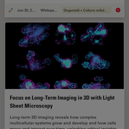
Jun 30, 2026
Whitepaper
Organoidi + Coltura cellulare 3D
What’s 
Focus on Long-Term Imaging in 3D with Light
Sheet Microscopy
Long-term 3D imaging reveals how complex
multicellular systems grow and develop and how cells
move and interact over time, unlocking critical insights