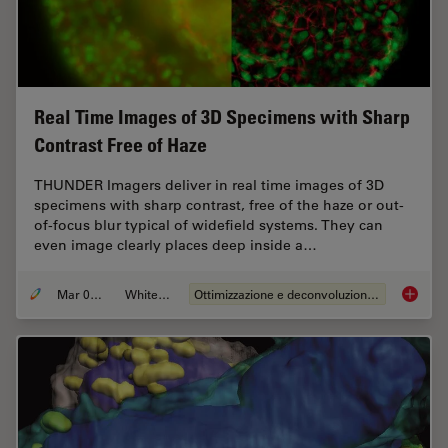
Real Time Images of 3D Specimens with Sharp
Contrast Free of Haze
THUNDER Imagers deliver in real time images of 3D
specimens with sharp contrast, free of the haze or out-
of-focus blur typical of widefield systems. They can
even image clearly places deep inside a…
Mar 05, 2019
Whitepaper
Ottimizzazione e deconvoluzione delle immagini
Real Ti