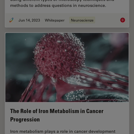
methods to address questions in neuroscience.
Jun 14, 2023
Whitepaper
Neuroscienze
What ar
The Role of Iron Metabolism in Cancer
Progression
Iron metabolism plays a role in cancer development