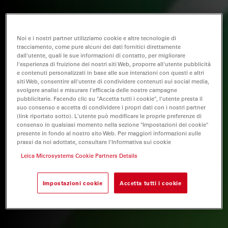
Noi e i nostri partner utilizziamo cookie e altre tecnologie di
tracciamento, come pure alcuni dei dati fornitici direttamente
dall'utente, quali le sue informazioni di contatto, per migliorare
l'esperienza di fruizione dei nostri siti Web, proporre all'utente pubblicità
e contenuti personalizzati in base alle sue interazioni con questi e altri
siti Web, consentire all'utente di condividere contenuti sui social media,
svolgere analisi e misurare l'efficacia delle nostre campagne
pubblicitarie. Facendo clic su "Accetta tutti i cookie", l'utente presta il
suo consenso e accetta di condividere i propri dati con i nostri partner
(link riportato sotto). L'utente può modificare le proprie preferenze di
consenso in qualsiasi momento nella sezione "Impostazioni dei cookie"
presente in fondo al nostro sito Web. Per maggiori informazioni sulle
prassi da noi adottate, consultare l'Informativa sui cookie
Leica Microsystems Cookie Partners Details
Impostazioni cookie
Accetta tutti i cookie