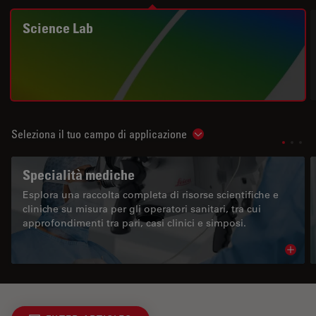
Science Lab
Seleziona il tuo campo di applicazione
Show subnavigation
Specialità mediche
Esplora una raccolta completa di risorse scientifiche e
cliniche su misura per gli operatori sanitari, tra cui
approfondimenti tra pari, casi clinici e simposi.
Read 