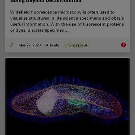
Going Beyond Deconvolution
Widefield fluorescence microscopy is often used to
visualize structures in life science specimens and obtain
useful information. With the use of fluorescent proteins
or dyes, discrete specimen…
Mar 22, 2023
Articolo
Imaging in 3D
Going B