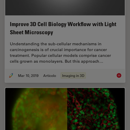
Improve 3D Cell Biology Workflow with Light
Sheet Microscopy
Understanding the sub-cellular mechanisms in
carcinogenesis is of crucial importance for cancer
treatment. Popular cellular models comprise cancer
cells grown as monolayers. But this approach…
Mar 10, 2019
Articolo
Imaging in 3D
Improve