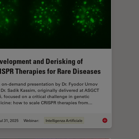
velopment and Derisking of
ISPR Therapies for Rare Diseases
s on-demand presentation by Dr. Fyodor Urnov
Dr. Sadik Kassim, originally delivered at ASGCT
, focused on a critical challenge in genetic
icine: how to scale CRISPR therapies from…
ul 31, 2025
Webinar:
Intelligenza Artificiale
 When Selecting a Research Microscope
Development and Der