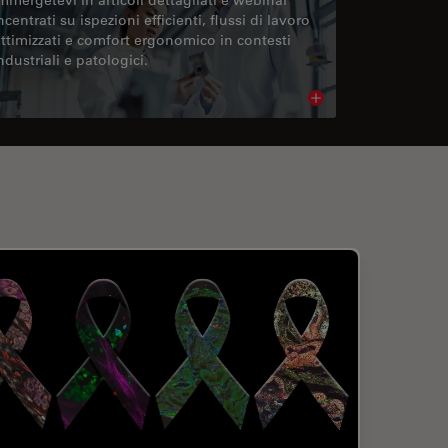
ncentrati su ispezioni efficienti, flussi di lavoro
ttimizzati e comfort ergonomico in contesti
ndustriali e patologici.
cle
Read article