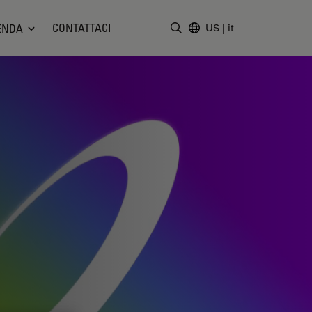
CONTATTACI
ENDA
US
|
it
Inserire il termine di ricerc