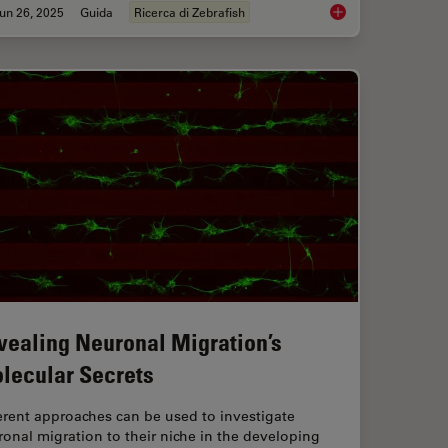
un 26, 2025
Guida
Ricerca di Zebrafish
roscopy for Drosophila (Fruit Fly) Research
Ricerca zebrafish
vealing Neuronal Migration’s
lecular Secrets
erent approaches can be used to investigate
onal migration to their niche in the developing