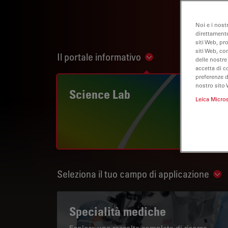
Noi e i nost
direttamente
siti Web, pr
siti Web, co
Il portale informativo
Show subnavigation
delle nostre
accetta di c
preferenze 
nostro sito 
Science Lab
Leica Micro
Seleziona il tuo campo di applicazione
Sho
Specialità mediche
Esplora una raccolta completa di risorse