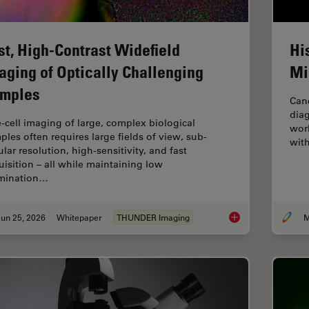
st, High-Contrast Widefield
Hi
aging of Optically Challenging
Mi
mples
Canc
diag
e‑cell imaging of large, complex biological
worl
ples often requires large fields of view, sub-
with
ular resolution, high-sensitivity, and fast
uisition – all while maintaining low
umination…
un 25, 2026
Whitepaper
THUNDER Imaging
M
Fast, High-Contrast 