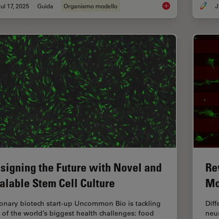
ul 17, 2025
Guida
Organismo modello
J
A Guide to Using Mic
signing the Future with Novel and
Re
alable Stem Cell Culture
Mo
ionary biotech start-up Uncommon Bio is tackling
Diff
 of the world’s biggest health challenges: food
neur