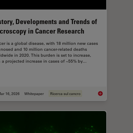
story, Developments and Trends of
croscopy in Cancer Research
er is a global disease, with 18 million new cases
nosed and 10 million cancer-related deaths
dwide in 2020. This burden is set to increase,
 a projected increase in cases of ~55% by…
ar 16, 2026
Whitepaper
Ricerca sul cancro
Widefield Imaging of Optically Challenging Samples
History, Developmen