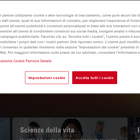
ri partner utilizziamo cookie e altre tecnologie di tracciamento, come pure alcuni dei da
 dall'utente, quali le sue informazioni di contatto, per migliorare l'esperienza di fruizi
oporre all'utente pubblicità e contenuti personalizzati in base alle sue interazioni con q
nsentire all'utente di condividere contenuti sui social media, svolgere analisi e misurar
 campagne pubblicitarie. Facendo clic su "Accetta tutti i cookie", l'utente presta il s
ondividere i propri dati con i nostri partner (link riportato sotto). L'utente può modific
di consenso in qualsiasi momento nella sezione "Impostazioni dei cookie" presente in
Web. Per maggiori informazioni sulle prassi da noi adottate, consultare l'Informativa 
IL PORTALE INFORMATIVO
systems Cookie Partners Details
Leggi gli articoli più recenti
Impostazioni cookie
Accetta tutti i cookie
Read arti
w subnavigation
Scienze della vita
Questo è il posto giusto per ampliare le vostre
I