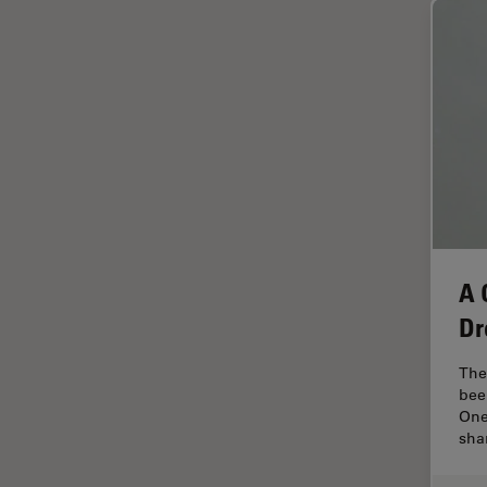
Cleanliness Analysis Systems
Cultura Cellulare
DM IL LED
Didattica
DM ILM
Dissezione
DM1000
Drosophila Research
DM1000 LED
EMBL Imaging Centre
DM4 B & DM6 B
Ergonomia
DM4 M
F-Tecnica
DM4 P, DM750 P & Visoria P
A 
FLIM (Fluorescence Lifetime
DM500
Imaging Microscopy)
Dr
DM6 FS
Fluorescenza
The
DM6 M LIBS
Fluorocromo
bee
One
DM750
FluoSync
sha
DM750 M
FRAP