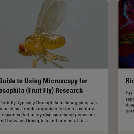
Guide to Using Microscopy for
Ri
osophila (Fruit Fly) Research
Per 
sep
 fruit fly, typically Drosophila melanogaster, has
rius
n used as a model organism for over a century.
pot
 reason is that many disease-related genes are
red between Drosophila and humans. It is…