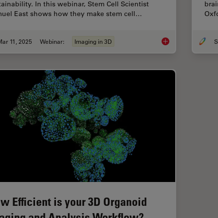
ainability. In this webinar, Stem Cell Scientist
brai
uel East shows how they make stem cell…
Oxf
ar 11, 2025
Webinar:
Imaging in 3D
S
Designing the Future
w Efficient is your 3D Organoid
aging and Analysis Workflow?