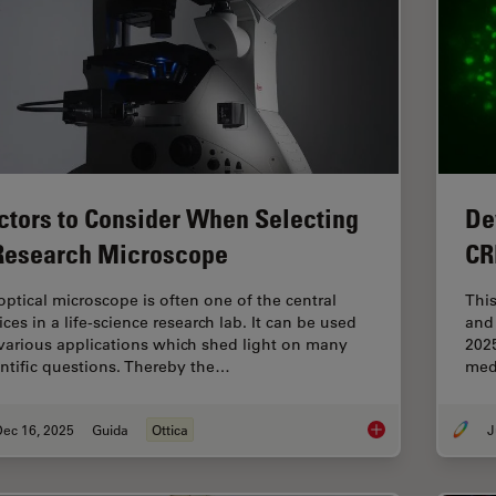
ctors to Consider When Selecting
De
Research Microscope
CR
optical microscope is often one of the central
Thi
ces in a life-science research lab. It can be used
and 
 various applications which shed light on many
2025
entific questions. Thereby the…
med
Dec 16, 2025
Guida
Ottica
J
Factors to Consider