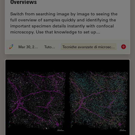
Overviews
Switch from searching image by image to seeing the
full overview of samples quickly and identifying the
important specimen details instantly with confocal
microscopy. Use that knowledge to set up…
Mar 30, 2022
Tutorial
Tecniche avanzate di microscopia
Find Re