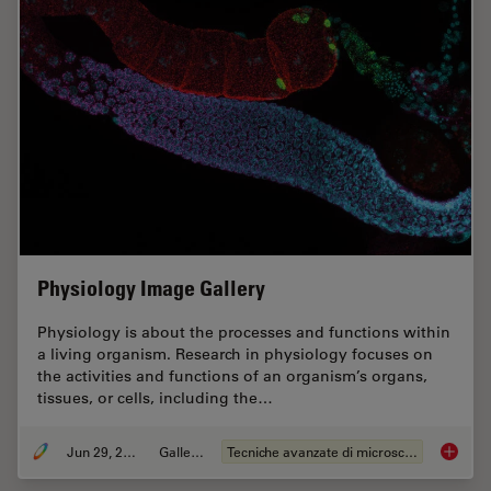
Physiology Image Gallery
Physiology is about the processes and functions within
a living organism. Research in physiology focuses on
the activities and functions of an organism’s organs,
tissues, or cells, including the…
Jun 29, 2021
Galleria
Tecniche avanzate di microscopia
Physiol