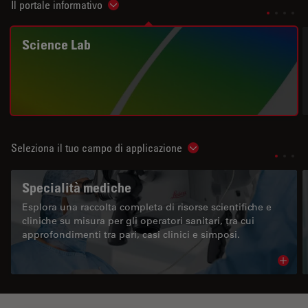
Il portale informativo
Show subnavigation
Science Lab
Seleziona il tuo campo di applicazione
Show subnavigation
Specialità mediche
Esplora una raccolta completa di risorse scientifiche e
cliniche su misura per gli operatori sanitari, tra cui
approfondimenti tra pari, casi clinici e simposi.
Read 