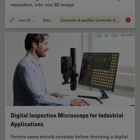
resolution, into one 3D image.
Jun 27, 2023
Tutorial
Garanzia di qualità / Controllo di qualità
What is
Digital Inspection Microscope for Industrial
Applications
Factors users should consider before choosing a digital