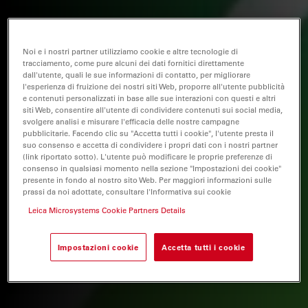
Noi e i nostri partner utilizziamo cookie e altre tecnologie di
tracciamento, come pure alcuni dei dati fornitici direttamente
dall'utente, quali le sue informazioni di contatto, per migliorare
l'esperienza di fruizione dei nostri siti Web, proporre all'utente pubblicità
e contenuti personalizzati in base alle sue interazioni con questi e altri
siti Web, consentire all'utente di condividere contenuti sui social media,
svolgere analisi e misurare l'efficacia delle nostre campagne
pubblicitarie. Facendo clic su "Accetta tutti i cookie", l'utente presta il
suo consenso e accetta di condividere i propri dati con i nostri partner
(link riportato sotto). L'utente può modificare le proprie preferenze di
consenso in qualsiasi momento nella sezione "Impostazioni dei cookie"
presente in fondo al nostro sito Web. Per maggiori informazioni sulle
prassi da noi adottate, consultare l'Informativa sui cookie
Leica Microsystems Cookie Partners Details
Impostazioni cookie
Accetta tutti i cookie