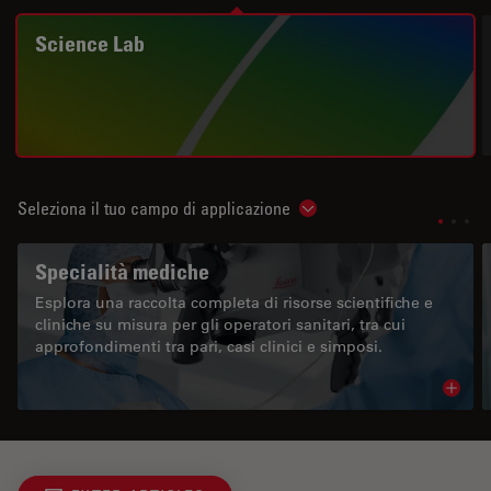
Science Lab
Seleziona il tuo campo di applicazione
Show subnavigation
Specialità mediche
Esplora una raccolta completa di risorse scientifiche e
cliniche su misura per gli operatori sanitari, tra cui
approfondimenti tra pari, casi clinici e simposi.
Read 