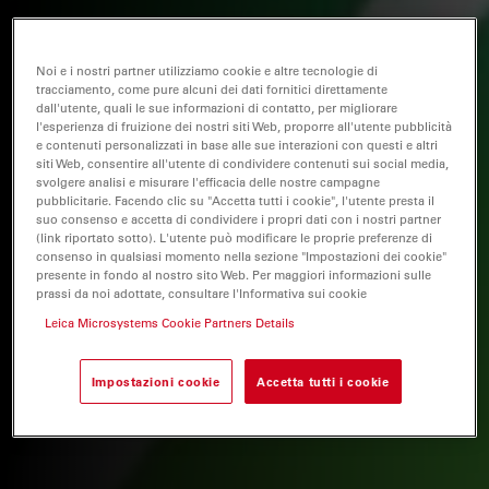
Noi e i nostri partner utilizziamo cookie e altre tecnologie di
tracciamento, come pure alcuni dei dati fornitici direttamente
dall'utente, quali le sue informazioni di contatto, per migliorare
l'esperienza di fruizione dei nostri siti Web, proporre all'utente pubblicità
e contenuti personalizzati in base alle sue interazioni con questi e altri
siti Web, consentire all'utente di condividere contenuti sui social media,
svolgere analisi e misurare l'efficacia delle nostre campagne
pubblicitarie. Facendo clic su "Accetta tutti i cookie", l'utente presta il
suo consenso e accetta di condividere i propri dati con i nostri partner
(link riportato sotto). L'utente può modificare le proprie preferenze di
consenso in qualsiasi momento nella sezione "Impostazioni dei cookie"
presente in fondo al nostro sito Web. Per maggiori informazioni sulle
prassi da noi adottate, consultare l'Informativa sui cookie
Leica Microsystems Cookie Partners Details
Impostazioni cookie
Accetta tutti i cookie