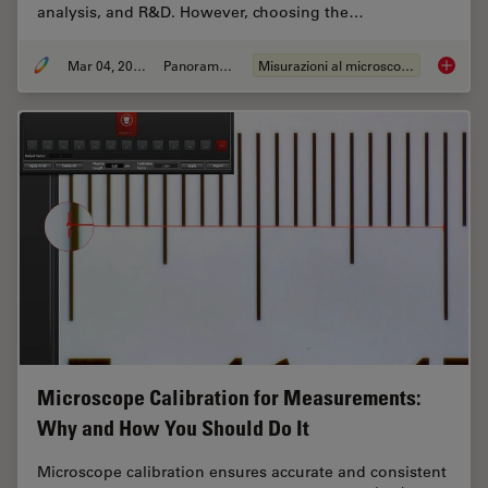
analysis, and R&D. However, choosing the…
Mar 04, 2026
Panoramica
Misurazioni al microscopio
How to 
Microscope Calibration for Measurements:
Why and How You Should Do It
Microscope calibration ensures accurate and consistent