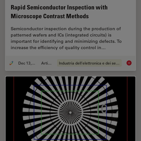
Rapid Semiconductor Inspection with
Microscope Contrast Methods
Semiconductor inspection during the production of
patterned wafers and ICs (integrated circuits) is
important for identifying and minimizing defects. To
increase the efficiency of quality control in…
Dec 13, 2023
Articolo
Industria dell'elettronica e dei semiconduttori
Rapid S