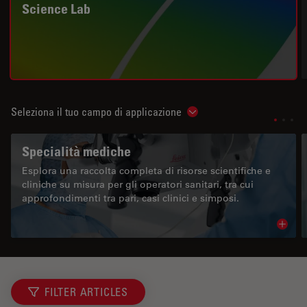
Science Lab
Seleziona il tuo campo di applicazione
Show subnavigation
Specialità mediche
Esplora una raccolta completa di risorse scientifiche e
cliniche su misura per gli operatori sanitari, tra cui
approfondimenti tra pari, casi clinici e simposi.
Read 
FILTER ARTICLES