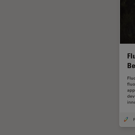
Cleanliness Analysis Systems
Cultura Cellulare
DM IL LED
Didattica
DM ILM
Dissezione
DM1000
Drosophila Research
DM1000 LED
EMBL Imaging Centre
Fl
DM4 B & DM6 B
Ergonomia
Be
DM4 M
F-Tecnica
DM4 P, DM750 P & Visoria P
Flu
FLIM (Fluorescence Lifetime
flu
DM500
Imaging Microscopy)
app
DM6 FS
dev
Fluorescenza
inn
DM750
Fluorocromo
DM750 M
FluoSync
F
DM8000 M & DM12000 M
FRAP