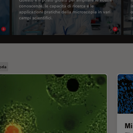
conoscenze, le capacità di ricerca e le
i
applicazioni pratiche della microscopia in vari
o
campi scientifici.
i
Read article
Read arti
oria
Mi