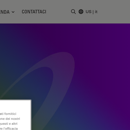
CONTATTACI
ENDA
US
|
it
Inserire il termine di ricerc
ti fornitici
one dei nostri
uesti e altri
e l'efficacia