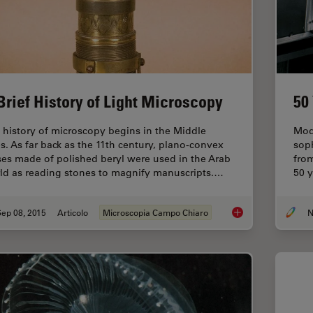
Brief History of Light Microscopy
50
 history of microscopy begins in the Middle
Mod
s. As far back as the 11th century, plano-convex
sop
ses made of polished beryl were used in the Arab
fro
ld as reading stones to magnify manuscripts.…
50 y
ep 08, 2015
Articolo
Microscopia Campo Chiaro
N
A Brief History of L