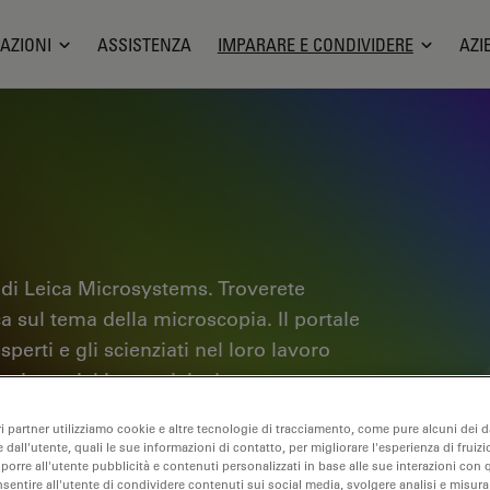
AZIONI
ASSISTENZA
IMPARARE E CONDIVIDERE
AZI
 di Leica Microsystems. Troverete
ica sul tema della microscopia. Il portale
sperti e gli scienziati nel loro lavoro
i tutorial interattivi e le note
scopia e le tecnologie di punta. Entrate
ri partner utilizziamo cookie e altre tecnologie di tracciamento, come pure alcuni dei da
b e condividete la vostra esperienza.
 dall'utente, quali le sue informazioni di contatto, per migliorare l'esperienza di fruizi
oporre all'utente pubblicità e contenuti personalizzati in base alle sue interazioni con q
nsentire all'utente di condividere contenuti sui social media, svolgere analisi e misurar