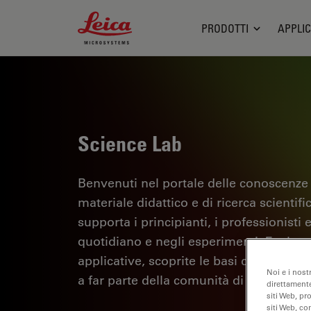
Leica Microsystems Logo
PRODOTTI
APPLIC
Science Lab
Benvenuti nel portale delle conoscenze
materiale didattico e di ricerca scientif
supporta i principianti, i professionisti e
quotidiano e negli esperimenti. Esplorate 
applicative, scoprite le basi della micro
Noi e i nost
a far parte della comunità di Science La
direttamente
siti Web, pr
siti Web, co