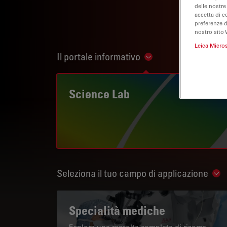
delle nostre
accetta di c
preferenze 
nostro sito 
Leica Micro
Il portale informativo
Show subnavigation
Science Lab
Seleziona il tuo campo di applicazione
Sho
Specialità mediche
Esplora una raccolta completa di risorse