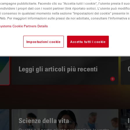
 campagne pubblicitarie. Facendo clic su "Accetta tutti i cookie", l'utente presta il s
ondividere i propri dati con i nostri partner (link riportato sotto). L'utente può modific
di consenso in qualsiasi momento nella sezione "Impostazioni dei cookie" presente in
Web. Per maggiori informazioni sulle prassi da noi adottate, consultare l'Informativa 
systems Cookie Partners Details
Impostazioni cookie
Accetta tutti i cookie
IL PORTALE INFORMATIVO
Leggi gli articoli più recenti
Read arti
w subnavigation
Scienze della vita
Questo è il posto giusto per ampliare le vostre
I