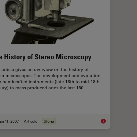
e History of Stereo Microscopy
 article gives an overview on the history of
reo microscopes. The development and evolution
 handcrafted instruments (late 16th to mid-18th
tury) to mass produced ones the last 150…
an 11, 2007
Articolo
Storia
 - From the Beginnings to the Nobel Prize
The History of Ster