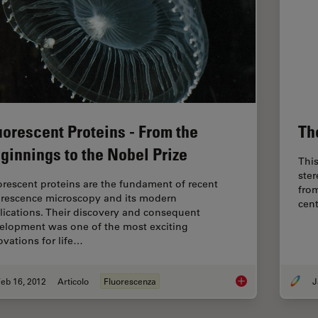
uorescent Proteins - From the
Th
ginnings to the Nobel Prize
This
ste
orescent proteins are the fundament of recent
from
orescence microscopy and its modern
cen
lications. Their discovery and consequent
elopment was one of the most exciting
ovations for life…
eb 16, 2012
Articolo
Fluorescenza
J
Fluorescent Proteins