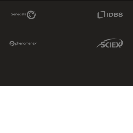
Genedata Link
IDBS Link
Phenomenex Link
Sciex Link