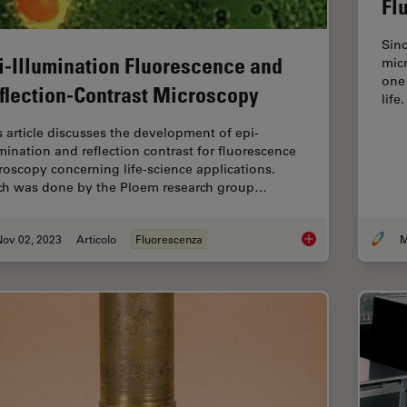
Fl
Sinc
i-Illumination Fluorescence and
micr
one
flection-Contrast Microscopy
life
s article discusses the development of epi-
umination and reflection contrast for fluorescence
roscopy concerning life-science applications.
h was done by the Ploem research group…
Nov 02, 2023
Articolo
Fluorescenza
M
Epi-Illumination Flu