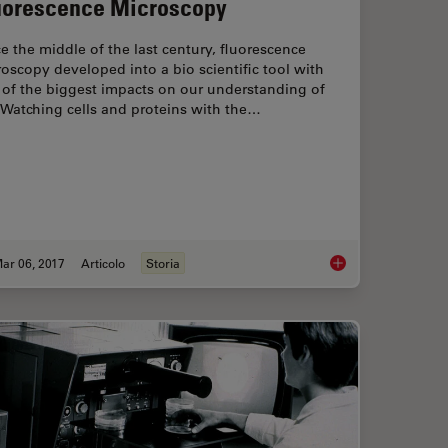
uorescence Microscopy
e the middle of the last century, fluorescence
oscopy developed into a bio scientific tool with
 of the biggest impacts on our understanding of
. Watching cells and proteins with the…
ar 06, 2017
Articolo
Storia
orescence and Reflection-Contrast Microscopy
Milestones in Incide