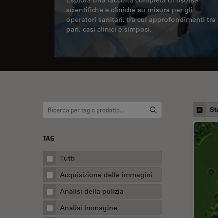
scientifiche e cliniche su misura per gli
operatori sanitari, tra cui approfondimenti tra
pari, casi clinici e simposi.
St
TAG
Tutti
Acquisizione delle immagini
Analisi della pulizia
Analisi Immagine