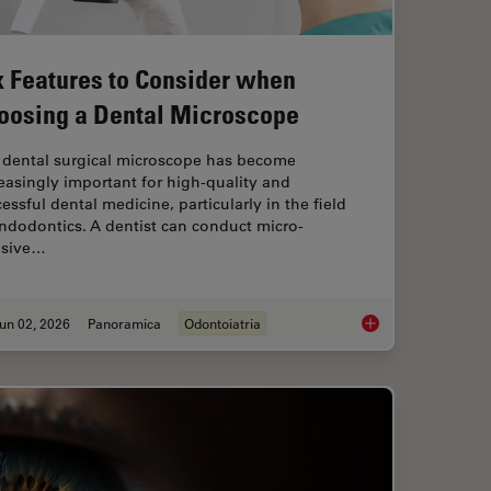
x Features to Consider when
oosing a Dental Microscope
 dental surgical microscope has become
easingly important for high-quality and
essful dental medicine, particularly in the field
ndodontics. A dentist can conduct micro-
asive…
un 02, 2026
Panoramica
Odontoiatria
roscopes: Exploring Visualization Options in Dentistry
Six Features to Con