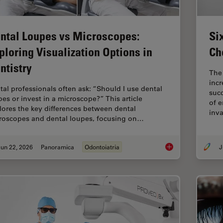
ntal Loupes vs Microscopes:
Si
ploring Visualization Options in
Ch
ntistry
The
incr
tal professionals often ask: “Should I use dental
succ
pes or invest in a microscope?” This article
of e
lores the key differences between dental
inv
roscopes and dental loupes, focusing on…
un 22, 2026
Panoramica
Odontoiatria
J
Dental Loupes vs Mic