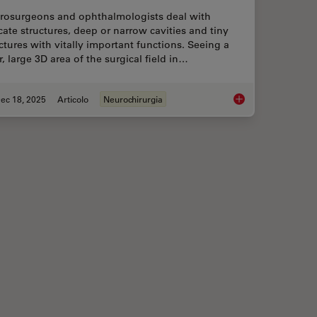
rosurgeons and ophthalmologists deal with
cate structures, deep or narrow cavities and tiny
ctures with vitally important functions. Seeing a
r, large 3D area of the surgical field in…
ec 18, 2025
Articolo
Neurochirurgia
ciency in Minimally Invasive Spine Surgery
A Larger 3D Area in