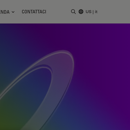
CONTATTACI
ENDA
US
|
it
Inserire il termine di ricerc