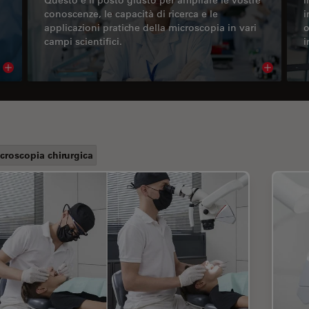
conoscenze, le capacità di ricerca e le
i
applicazioni pratiche della microscopia in vari
o
campi scientifici.
i
Read article
Read arti
croscopia chirurgica