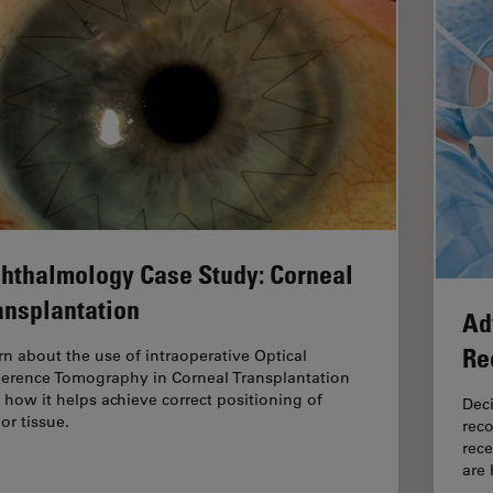
hthalmology Case Study: Corneal
ansplantation
Ad
Re
rn about the use of intraoperative Optical
erence Tomography in Corneal Transplantation
 how it helps achieve correct positioning of
Deci
or tissue.
reco
rece
are