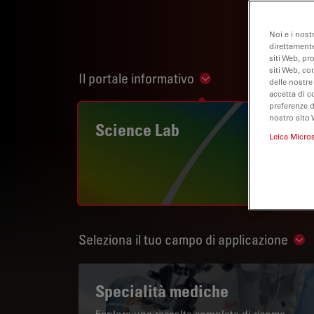
Noi e i nost
direttamente
siti Web, pr
siti Web, co
Il portale informativo
Show subnavigation
delle nostre
accetta di c
preferenze 
nostro sito 
Science Lab
Leica Micro
Seleziona il tuo campo di applicazione
Sho
Specialità mediche
Esplora una raccolta completa di risorse