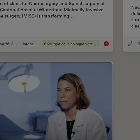
d of clinic for Neurosurgery and Spinal surgery at
Neu
 Cantonal Hospital Winterthur, Minimally invasive
deli
ne surgery (MISS) is transforming…
stru
clea
Jan 26, 2026
Intervista
Chirurgia della colonna vertebrale
D
Flexibility and Effi