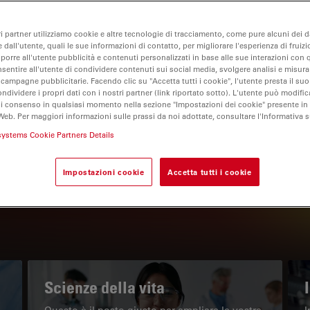
ri partner utilizziamo cookie e altre tecnologie di tracciamento, come pure alcuni dei da
 dall'utente, quali le sue informazioni di contatto, per migliorare l'esperienza di fruizi
oporre all'utente pubblicità e contenuti personalizzati in base alle sue interazioni con q
nsentire all'utente di condividere contenuti sui social media, svolgere analisi e misurar
 campagne pubblicitarie. Facendo clic su "Accetta tutti i cookie", l'utente presta il s
ondividere i propri dati con i nostri partner (link riportato sotto). L'utente può modific
di consenso in qualsiasi momento nella sezione "Impostazioni dei cookie" presente in
Web. Per maggiori informazioni sulle prassi da noi adottate, consultare l'Informativa 
IL PORTALE INFORMATIVO
systems Cookie Partners Details
Leggi gli articoli più recenti
Impostazioni cookie
Accetta tutti i cookie
Read arti
w subnavigation
Scienze della vita
Questo è il posto giusto per ampliare le vostre
I