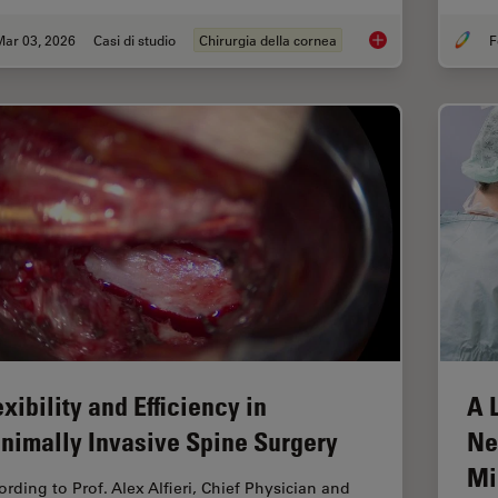
Mar 03, 2026
Casi di studio
Chirurgia della cornea
F
Ophthalmology Case 
exibility and Efficiency in
A 
nimally Invasive Spine Surgery
Ne
Mi
ording to Prof. Alex Alfieri, Chief Physician and