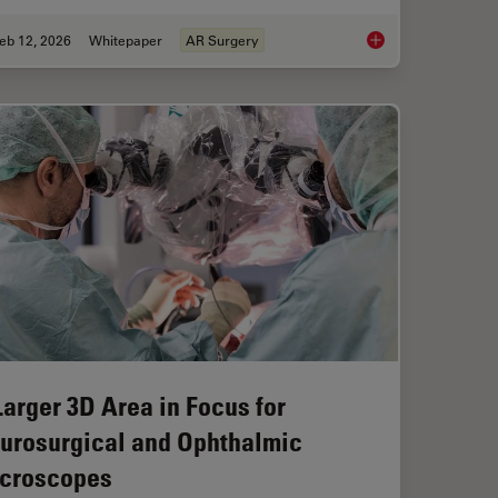
eb 12, 2026
Whitepaper
AR Surgery
Study: Corneal Transplantation
Advances in Oncolog
Larger 3D Area in Focus for
urosurgical and Ophthalmic
croscopes