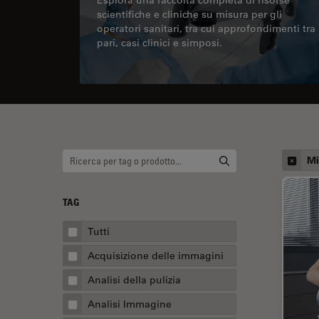
scientifiche e cliniche su misura per gli
operatori sanitari, tra cui approfondimenti tra
pari, casi clinici e simposi.
Mi
TAG
Tutti
Acquisizione delle immagini
Analisi della pulizia
Analisi Immagine