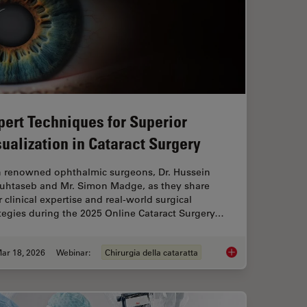
pert Techniques for Superior
sualization in Cataract Surgery
n renowned ophthalmic surgeons, Dr. Hussein
uhtaseb and Mr. Simon Madge, as they share
r clinical expertise and real-world surgical
tegies during the 2025 Online Cataract Surgery…
ar 18, 2026
Webinar:
Chirurgia della cataratta
 Digital Microscopy in Ophthalmic Surgery
Expert Techniques fo