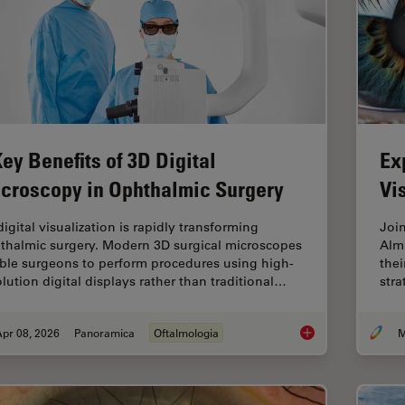
Key Benefits of 3D Digital
Ex
croscopy in Ophthalmic Surgery
Vi
igital visualization is rapidly transforming
Joi
thalmic surgery. Modern 3D surgical microscopes
Alm
ble surgeons to perform procedures using high-
thei
olution digital displays rather than traditional…
stra
pr 08, 2026
Panoramica
Oftalmologia
M
4 Key Benefits of 3D