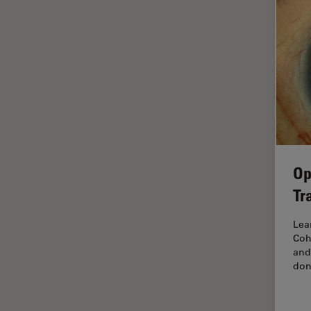
Cleanliness Analysis Systems
Cultura Cellulare
DM IL LED
Didattica
DM ILM
Dissezione
DM1000
Drosophila Research
DM1000 LED
EMBL Imaging Centre
DM4 B & DM6 B
Ergonomia
DM4 M
F-Tecnica
Op
DM4 P, DM750 P & Visoria P
FLIM (Fluorescence Lifetime
Tr
DM500
Imaging Microscopy)
DM6 FS
Lea
Fluorescenza
Coh
DM750
Fluorocromo
and
don
DM750 M
FluoSync
DM8000 M & DM12000 M
FRAP