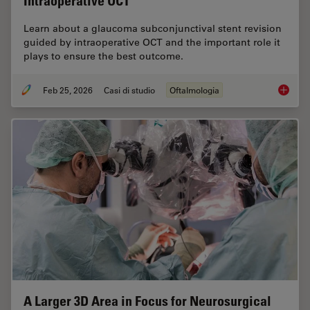
Intraoperative OCT
Learn about a glaucoma subconjunctival stent revision
guided by intraoperative OCT and the important role it
plays to ensure the best outcome.
Feb 25, 2026
Casi di studio
Oftalmologia
Glaucom
A Larger 3D Area in Focus for Neurosurgical