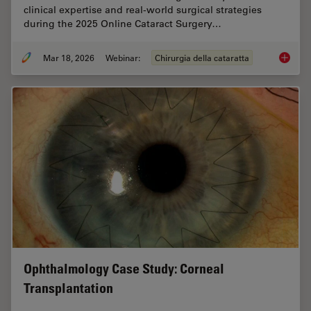
clinical expertise and real-world surgical strategies
during the 2025 Online Cataract Surgery…
Mar 18, 2026
Webinar:
Chirurgia della cataratta
Expert T
Ophthalmology Case Study: Corneal
Transplantation