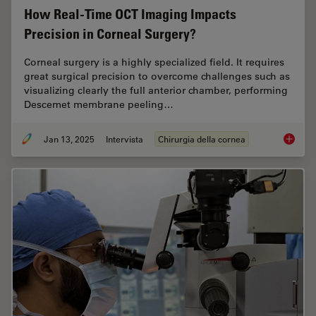
How Real-Time OCT Imaging Impacts
Precision in Corneal Surgery?
Corneal surgery is a highly specialized field. It requires
great surgical precision to overcome challenges such as
visualizing clearly the full anterior chamber, performing
Descemet membrane peeling…
Jan 13, 2025
Intervista
Chirurgia della cornea
How Rea