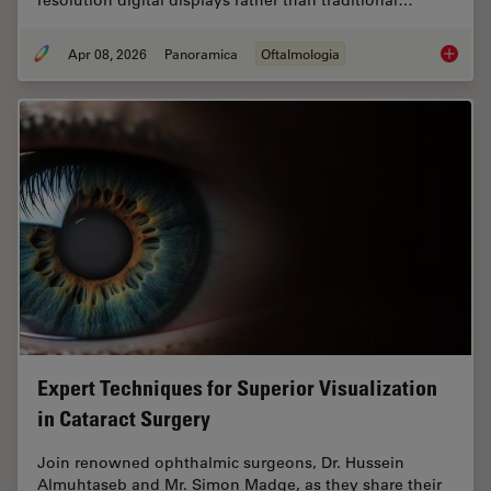
resolution digital displays rather than traditional…
Apr 08, 2026
Panoramica
Oftalmologia
4 Key B
Expert Techniques for Superior Visualization
in Cataract Surgery
Join renowned ophthalmic surgeons, Dr. Hussein
Almuhtaseb and Mr. Simon Madge, as they share their