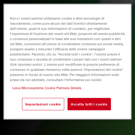
Noi e i nostri partner utilizziamo cookie e altre tecnologie di
tracciamento, come pure alcuni dei dati fornitici direttamente
dall'utente, quali le sue informazioni di contatto, per migliorare
l'esperienza di fruizione dei nostri siti Web, proporre all'utente pubblicità
e contenuti personalizzati in base alle sue interazioni con questi e altri
siti Web, consentire all'utente di condividere contenuti sui social media,
svolgere analisi e misurare l'efficacia delle nostre campagne
pubblicitarie. Facendo clic su "Accetta tutti i cookie", l'utente presta il
suo consenso e accetta di condividere i propri dati con i nostri partner
(link riportato sotto). L'utente può modificare le proprie preferenze di
consenso in qualsiasi momento nella sezione "Impostazioni dei cookie"
presente in fondo al nostro sito Web. Per maggiori informazioni sulle
prassi da noi adottate, consultare l'Informativa sui cookie
Leica Microsystems Cookie Partners Details
Impostazioni cookie
Accetta tutti i cookie