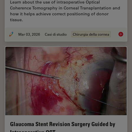
Learn about the use of intraoperative Optical
Coherence Tomography in Corneal Transplantation and
how it helps achieve correct positioning of donor
tissue.
Mar 03, 2026
Casi di studio
Chirurgia della cornea
Ophthal
Glaucoma Stent Revision Surgery Guided by