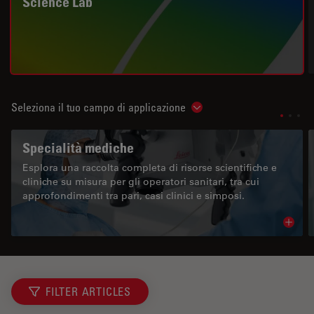
Science Lab
Seleziona il tuo campo di applicazione
Show subnavigation
Specialità mediche
Esplora una raccolta completa di risorse scientifiche e
cliniche su misura per gli operatori sanitari, tra cui
approfondimenti tra pari, casi clinici e simposi.
Read 
FILTER ARTICLES