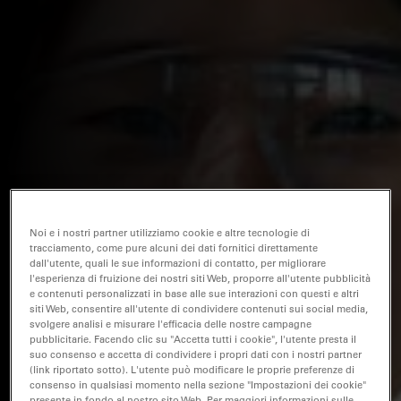
Noi e i nostri partner utilizziamo cookie e altre tecnologie di
tracciamento, come pure alcuni dei dati fornitici direttamente
dall'utente, quali le sue informazioni di contatto, per migliorare
l'esperienza di fruizione dei nostri siti Web, proporre all'utente pubblicità
e contenuti personalizzati in base alle sue interazioni con questi e altri
siti Web, consentire all'utente di condividere contenuti sui social media,
svolgere analisi e misurare l'efficacia delle nostre campagne
pubblicitarie. Facendo clic su "Accetta tutti i cookie", l'utente presta il
suo consenso e accetta di condividere i propri dati con i nostri partner
(link riportato sotto). L'utente può modificare le proprie preferenze di
consenso in qualsiasi momento nella sezione "Impostazioni dei cookie"
presente in fondo al nostro sito Web. Per maggiori informazioni sulle