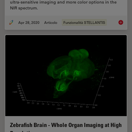
ultra-sensitive imaging and more color options in the
NIR spectrum.
Apr 28, 2020
Articolo
Funzionalità STELLANTIS
The Pow
Zebrafish Brain - Whole Organ Imaging at High