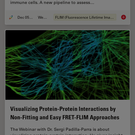
immune cells. A new pipeline to assess…
Dec 05, 2022
Webinar:
FLIM (Fluorescence Lifetime Imaging Microscopy)
Virtual
Visualizing Protein-Protein Interactions by
Non-Fitting and Easy FRET-FLIM Approaches
The Webinar with Dr. Sergi Padilla-Parra is about