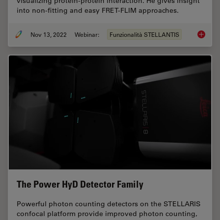
visualizing protein-protein interaction. He gives insight
into non-fitting and easy FRET-FLIM approaches.
Nov 13, 2022
Webinar:
Funzionalità STELLANTIS
Visuali
The Power HyD Detector Family
Powerful photon counting detectors on the STELLARIS
confocal platform provide improved photon counting,