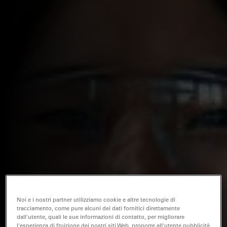
Noi e i nostri partner utilizziamo cookie e altre tecnologie di
tracciamento, come pure alcuni dei dati fornitici direttamente
dall'utente, quali le sue informazioni di contatto, per migliorare
l'esperienza di fruizione dei nostri siti Web, proporre all'utente pubblicità