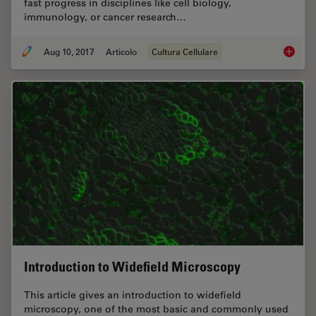
fast progress in disciplines like cell biology,
immunology, or cancer research…
Aug 10, 2017
Articolo
Cultura Cellulare
Introdu
Introduction to Widefield Microscopy
This article gives an introduction to widefield
microscopy, one of the most basic and commonly used