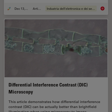
Dec 13, 2023
Articolo
Industria dell'elettronica e dei semiconduttori
Rapid S
Differential Interference Contrast (DIC)
Microscopy
This article demonstrates how differential interference
contrast (DIC) can be actually better than brightfield
illumination when using microscopy to image