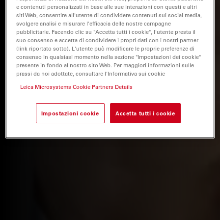
e contenuti personalizzati in base alle sue interazioni con questi e altri
siti Web, consentire all'utente di condividere contenuti sui social media,
svolgere analisi e misurare l'efficacia delle nostre campagne
pubblicitarie. Facendo clic su "Accetta tutti i cookie", l'utente presta il
suo consenso e accetta di condividere i propri dati con i nostri partner
(link riportato sotto). L'utente può modificare le proprie preferenze di
consenso in qualsiasi momento nella sezione "Impostazioni dei cookie"
presente in fondo al nostro sito Web. Per maggiori informazioni sulle
prassi da noi adottate, consultare l'Informativa sui cookie
Leica Microsystems Cookie Partners Details
Impostazioni cookie
Accetta tutti i cookie