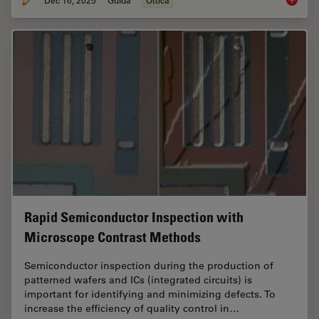
Dec 16, 2025
Guida
Ottica
Factors
Rapid Semiconductor Inspection with
Microscope Contrast Methods
Semiconductor inspection during the production of
patterned wafers and ICs (integrated circuits) is
important for identifying and minimizing defects. To
increase the efficiency of quality control in…