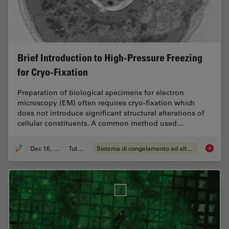
Brief Introduction to High-Pressure Freezing
for Cryo-Fixation
Preparation of biological specimens for electron
microscopy (EM) often requires cryo-fixation which
does not introduce significant structural alterations of
cellular constituents. A common method used…
Dec 16, 2025
Tutorial
Sistema di congelamento ad alta pressione
Brief In