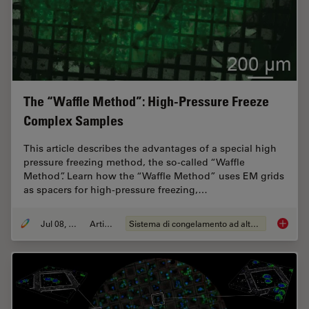
The “Waffle Method”: High-Pressure Freeze
Complex Samples
This article describes the advantages of a special high
pressure freezing method, the so-called “Waffle
Method”. Learn how the “Waffle Method” uses EM grids
as spacers for high-pressure freezing,…
Jul 08, 2025
Articolo
Sistema di congelamento ad alta pressione
The “Wa