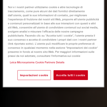
Noi e i nostri partner utilizziamo cookie e altre tecnologie di
tracciamento, come pure alcuni dei dati fornitici direttamente
dall'utente, quali le sue informazioni di contatto, per migliorare
l'esperienza di fruizione dei nostri siti Web, proporre all'utente pubblicità
e contenuti personalizzati in base alle sue interazioni con questi e altri
siti Web, consentire all'utente di condividere contenuti sui social media,
svolgere analisi e misurare l'efficacia delle nostre campagne
pubblicitarie. Facendo clic su "Accetta tutti i cookie", l'utente presta il
suo consenso e accetta di condividere i propri dati con i nostri partner
(link riportato sotto). L'utente può modificare le proprie preferenze di
consenso in qualsiasi momento nella sezione "Impostazioni dei cookie"
presente in fondo al nostro sito Web. Per maggiori informazioni sulle
prassi da noi adottate, consultare l'Informativa sui cookie
Leica Microsystems Cookie Partners Details
Impostazioni cookie
Accetta tutti i cookie