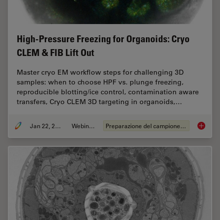
High-Pressure Freezing for Organoids: Cryo
CLEM & FIB Lift Out
Master cryo EM workflow steps for challenging 3D
samples: when to choose HPF vs. plunge freezing,
reproducible blotting/ice control, contamination aware
transfers, Cryo CLEM 3D targeting in organoids,…
Jan 22, 2026
Webinar:
Preparazione del campione EM
High-Pr