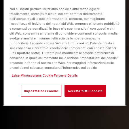
Noi e i nostri partner utilizziamo cookie e altre tecnologie di
tracciamento, come pure alcuni dei dati fornitici direttamente
dall'utente, quali le sue informazioni di contatto, per migliorare
l'esperienza di fruizione dei nostri siti Web, proporre all'utente pubblicità
e contenuti personalizzati in base alle sue interazioni con questi e altri
siti Web, consentire all'utente di condividere contenuti sui social media,
svolgere analisi e misurare l'efficacia delle nostre campagne
pubblicitarie. Facendo clic su "Accetta tutti i cookie", l'utente presta il
suo consenso e accetta di condividere i propri dati con i nostri partner
(link riportato sotto). L'utente può modificare le proprie preferenze di
consenso in qualsiasi momento nella sezione "Impostazioni dei cookie"
presente in fondo al nostro sito Web. Per maggiori informazioni sulle
prassi da noi adottate, consultare l'Informativa sui cookie
Leica Microsystems Cookie Partners Details
Impostazioni cookie
Accetta tutti i cookie