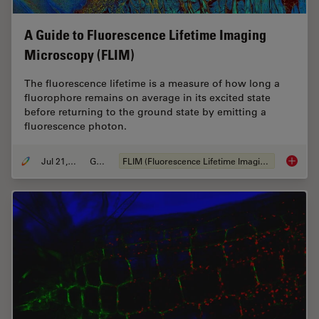
A Guide to Fluorescence Lifetime Imaging
Microscopy (FLIM)
The fluorescence lifetime is a measure of how long a
fluorophore remains on average in its excited state
before returning to the ground state by emitting a
fluorescence photon.
Jul 21, 2022
Guida
FLIM (Fluorescence Lifetime Imaging Microscopy)
A Guide