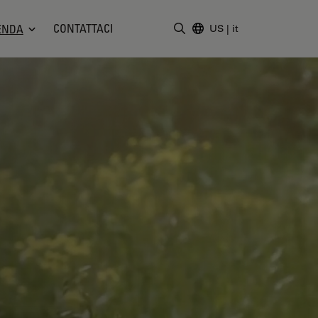
CONTATTACI
ENDA
US
|
it
Inserire il termine di ricerc