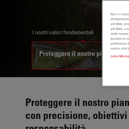
Noi e i nost
direttamente
siti Web, pr
siti Web, co
I nostri valori fondamentali
delle nostre
accetta di c
preferenze 
nostro sito 
Proteggere il nostro pianeta
Leica Micro
Proteggere il nostro pian
con precisione, obiettivi
responsabilità