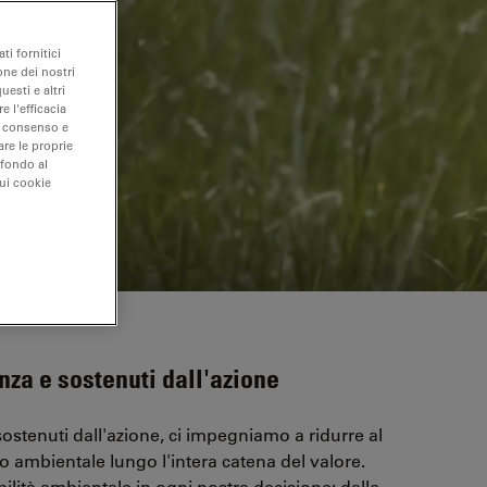
ti fornitici
one dei nostri
uesti e altri
e l'efficacia
uo consenso e
are le proprie
 fondo al
sui cookie
nza e sostenuti dall'azione
sostenuti dall'azione, ci impegniamo a ridurre al
o ambientale lungo l'intera catena del valore.
ilità ambientale in ogni nostra decisione: dalle