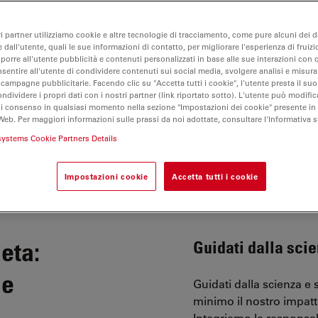
ri partner utilizziamo cookie e altre tecnologie di tracciamento, come pure alcuni dei da
 dall'utente, quali le sue informazioni di contatto, per migliorare l'esperienza di fruizi
oporre all'utente pubblicità e contenuti personalizzati in base alle sue interazioni con q
nsentire all'utente di condividere contenuti sui social media, svolgere analisi e misurar
 campagne pubblicitarie. Facendo clic su "Accetta tutti i cookie", l'utente presta il s
ondividere i propri dati con i nostri partner (link riportato sotto). L'utente può modific
di consenso in qualsiasi momento nella sezione "Impostazioni dei cookie" presente in
Web. Per maggiori informazioni sulle prassi da noi adottate, consultare l'Informativa 
systems Cookie Partners Details
Impostazioni cookie
Accetta tutti i cookie
eta:
Guidati dalla scie
 e
Guidati dalla scienza e 
minimo il nostro impatt
Integriamo la responsab