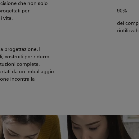
recisione che non solo
rogettati per
90%
i vita.
dei compo
riutilizzab
la progettazione. I
, costruiti per ridurre
tituzioni complete,
rtati da un imballaggio
ione incontra la