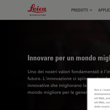
Leica Microsystems Logo
PRODOTTI
APPLIC
Innovare per un mondo migl
Uno dei nostri valori fondamentali è l'i
futuro. L'innovazione ci spinge ad and
innovative che migliorano la qualità dell
Noi e i nost
mondo migliore per le generazioni futu
direttamente
siti Web, pr
siti Web, co
delle nostre