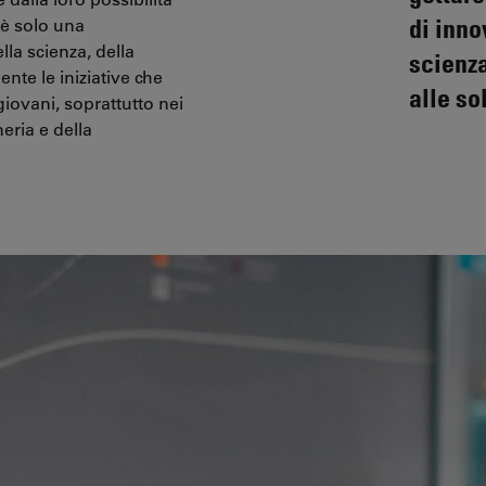
di inno
 è solo una
la scienza, della
scienz
nte le iniziative che
alle so
 giovani, soprattutto nei
eria e della