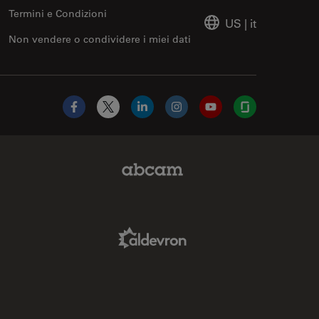
Termini e Condizioni
US
|
it
Non vendere o condividere i miei dati
Facebook
X
LinkedIn
Instagram
YouTube
Glassdoor
Abcam Limited Link
Aldevron Link