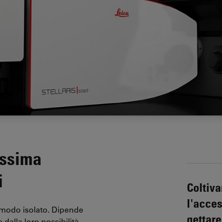
ossima
i
Coltiva
l'acce
 modo isolato. Dipende
gettare
 dalla loro possibilità