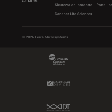
Sicurezza del prodotto
Portali p
Danaher Life Sciences
© 2026 Leica Microsystems
Beckman Coulter Link
Molecular Devices Link
IDT Link