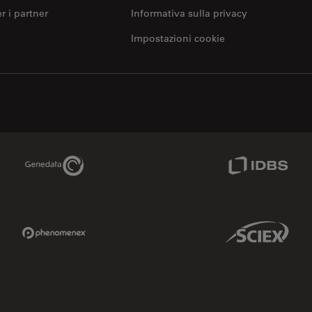
er i partner
Informativa sulla privacy
Impostazioni cookie
Genedata Link
IDBS Link
Phenomenex Link
Sciex Link