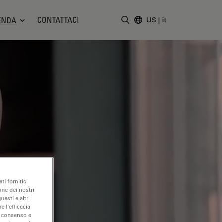
CONTATTACI
ENDA
US
|
it
Inserire il termine di ricerc
ti fornitici
one dei nostri
uesti e altri
e l'efficacia
uo consenso e