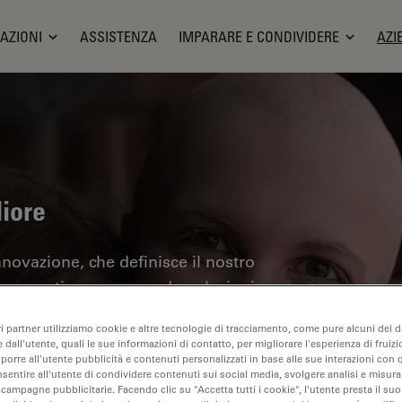
AZIONI
ASSISTENZA
IMPARARE E CONDIVIDERE
AZI
iore
nnovazione, che definisce il nostro
are avanti, promuovendo soluzioni
a vita di oggi e gettano le basi per un
ri partner utilizziamo cookie e altre tecnologie di tracciamento, come pure alcuni dei da
re.
 dall'utente, quali le sue informazioni di contatto, per migliorare l'esperienza di fruizi
oporre all'utente pubblicità e contenuti personalizzati in base alle sue interazioni con q
nsentire all'utente di condividere contenuti sui social media, svolgere analisi e misurar
 campagne pubblicitarie. Facendo clic su "Accetta tutti i cookie", l'utente presta il s