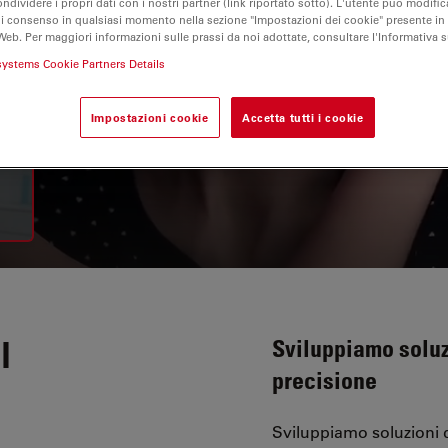
ondividere i propri dati con i nostri partner (link riportato sotto). L'utente può modific
di consenso in qualsiasi momento nella sezione "Impostazioni dei cookie" presente in
Web. Per maggiori informazioni sulle prassi da noi adottate, consultare l'Informativa 
systems Cookie Partners Details
Impostazioni cookie
Accetta tutti i cookie
l
Sviluppiamo soluz
precisione
Sviluppiamo soluzioni d