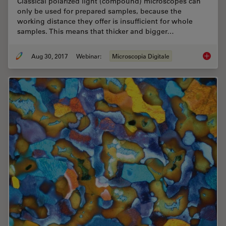
Classical polarized light (compound) microscopes can
only be used for prepared samples, because the
working distance they offer is insufficient for whole
samples. This means that thicker and bigger…
Aug 30, 2017
Webinar:
Microscopia Digitale
Digital