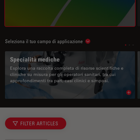
Seleziona il tuo campo di applicazione
Show subnavigation
Specialità mediche
Esplora una raccolta completa di risorse scientifiche e
cliniche su misura per gli operatori sanitari, tra cui
approfondimenti tra pari, casi clinici e simposi.
Read 
FILTER ARTICLES