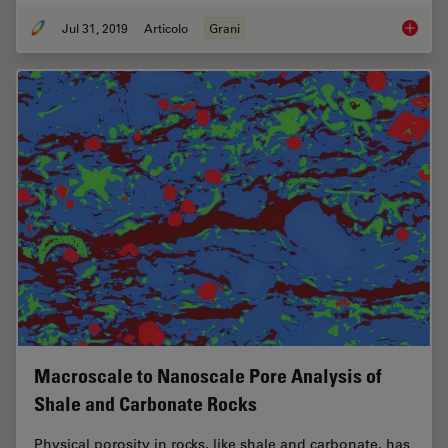
Jul 31, 2019
Articolo
Grani
How to A
Macroscale to Nanoscale Pore Analysis of
Shale and Carbonate Rocks
Physical porosity in rocks, like shale and carbonate, has