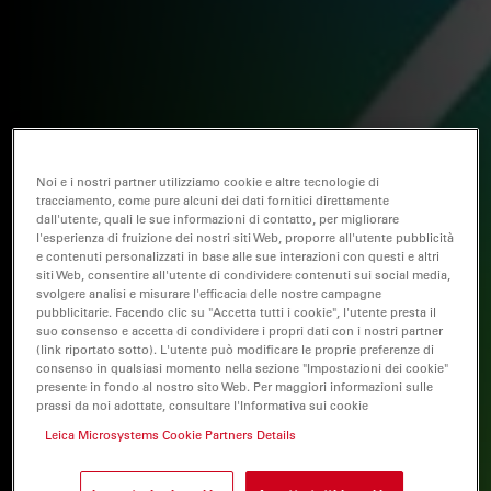
Noi e i nostri partner utilizziamo cookie e altre tecnologie di
tracciamento, come pure alcuni dei dati fornitici direttamente
dall'utente, quali le sue informazioni di contatto, per migliorare
l'esperienza di fruizione dei nostri siti Web, proporre all'utente pubblicità
e contenuti personalizzati in base alle sue interazioni con questi e altri
siti Web, consentire all'utente di condividere contenuti sui social media,
svolgere analisi e misurare l'efficacia delle nostre campagne
pubblicitarie. Facendo clic su "Accetta tutti i cookie", l'utente presta il
suo consenso e accetta di condividere i propri dati con i nostri partner
(link riportato sotto). L'utente può modificare le proprie preferenze di
consenso in qualsiasi momento nella sezione "Impostazioni dei cookie"
presente in fondo al nostro sito Web. Per maggiori informazioni sulle
prassi da noi adottate, consultare l'Informativa sui cookie
Leica Microsystems Cookie Partners Details