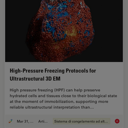
High-Pressure Freezing Protocols for
Ultrastructural 3D EM
High pressure freezing (HPF) can help preserve
hydrated cells and tissues close to their biological state
at the moment of immobilization, supporting more
reliable ultrastructural interpretation than…
Mar 31, 2026
Articolo
Sistema di congelamento ad alta pressione
High-Pr