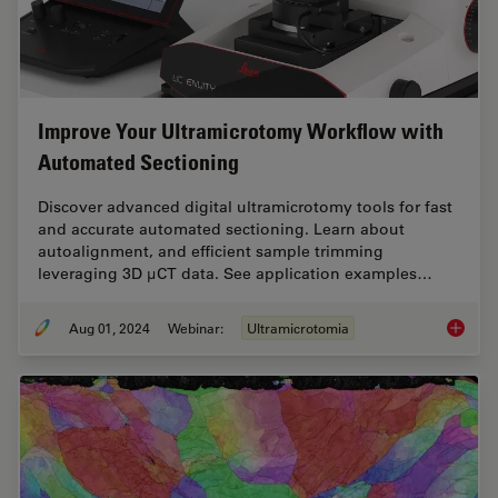
Improve Your Ultramicrotomy Workflow with
Automated Sectioning
Discover advanced digital ultramicrotomy tools for fast
and accurate automated sectioning. Learn about
autoalignment, and efficient sample trimming
leveraging 3D µCT data. See application examples…
Aug 01, 2024
Webinar:
Ultramicrotomia
Improve