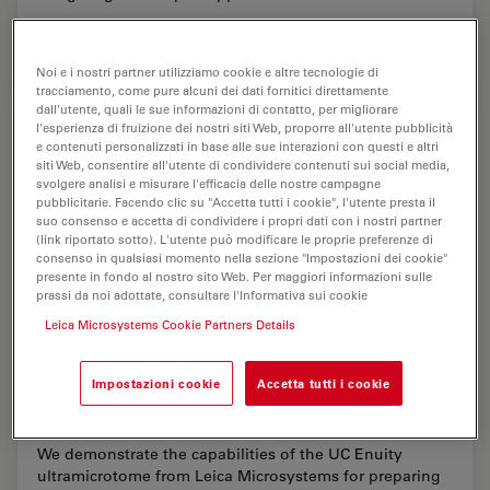
Feb 11, 2026
Panoramica
Ultramicrotomia
Ultrami
Noi e i nostri partner utilizziamo cookie e altre tecnologie di
tracciamento, come pure alcuni dei dati fornitici direttamente
dall'utente, quali le sue informazioni di contatto, per migliorare
l'esperienza di fruizione dei nostri siti Web, proporre all'utente pubblicità
e contenuti personalizzati in base alle sue interazioni con questi e altri
siti Web, consentire all'utente di condividere contenuti sui social media,
svolgere analisi e misurare l'efficacia delle nostre campagne
pubblicitarie. Facendo clic su "Accetta tutti i cookie", l'utente presta il
suo consenso e accetta di condividere i propri dati con i nostri partner
(link riportato sotto). L'utente può modificare le proprie preferenze di
consenso in qualsiasi momento nella sezione "Impostazioni dei cookie"
presente in fondo al nostro sito Web. Per maggiori informazioni sulle
prassi da noi adottate, consultare l'Informativa sui cookie
Leica Microsystems Cookie Partners Details
Ultramicrotome Sectioning of Polymers for
Impostazioni cookie
Accetta tutti i cookie
TEM Analysis
We demonstrate the capabilities of the UC Enuity
ultramicrotome from Leica Microsystems for preparing