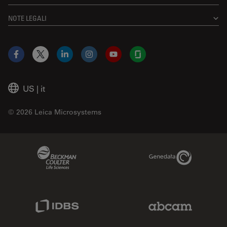
NOTE LEGALI
Facebook
X
LinkedIn
Instagram
YouTube
Glassdoor
US
|
it
© 2026 Leica Microsystems
Beckman Coulter Link
Genedata Link
IDBS Link
Abcam Limited