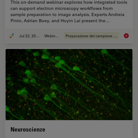
This on-demand webinar explores how integrated tools
can support electron microscopy workflows from
sample preparation to image analysis. Experts Andreia
Pinto, Adrian Boey, and Hoyin Lai present the…
Jul 22, 2025
Webinar:
Preparazione del campione EM
Integra
Neuroscienze