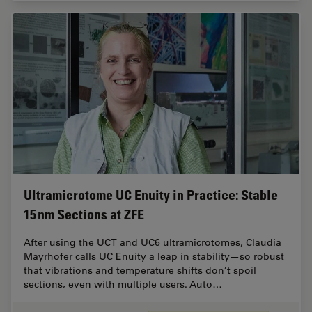
Ultramicrotome UC Enuity in Practice: Stable
15 nm Sections at ZFE
After using the UCT and UC6 ultramicrotomes, Claudia
Mayrhofer calls UC Enuity a leap in stability—so robust
that vibrations and temperature shifts don’t spoil
sections, even with multiple users. Auto…