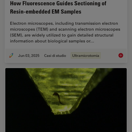
How Fluorescence Guides Sectioning of
Resin-embedded EM Samples
Electron microscopes, including transmission electron
microscopes (TEM) and scanning electron microscopes
(SEM), are widely utilized to gain detailed structural
information about biological samples or…
Jun 03, 2025
Casi di studio
Ultramicrotomia
How Flu