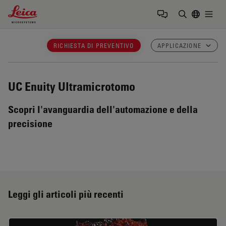
Leica Microsystems Logo
Togg
Inserire il 
RICHIESTA DI PREVENTIVO
APPLICAZIONE
UC Enuity
Ultramicrotomo
Scopri l'avanguardia dell'automazione e della
precisione
Leggi gli articoli più recenti