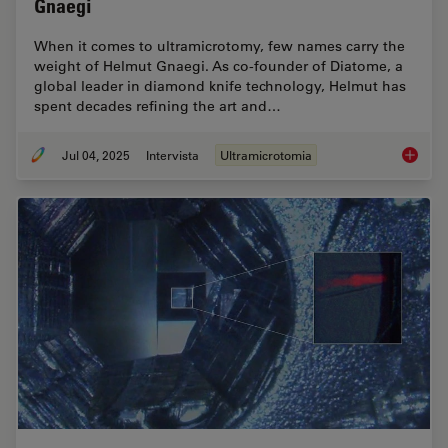
Gnaegi
When it comes to ultramicrotomy, few names carry the
weight of Helmut Gnaegi. As co-founder of Diatome, a
global leader in diamond knife technology, Helmut has
spent decades refining the art and…
Jul 04, 2025
Intervista
Ultramicrotomia
Masteri