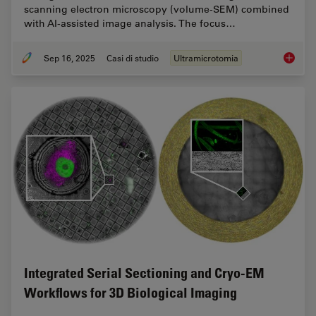
scanning electron microscopy (volume-SEM) combined
with AI-assisted image analysis. The focus…
Sep 16, 2025
Casi di studio
Ultramicrotomia
Volume 
Integrated Serial Sectioning and Cryo-EM
Workflows for 3D Biological Imaging