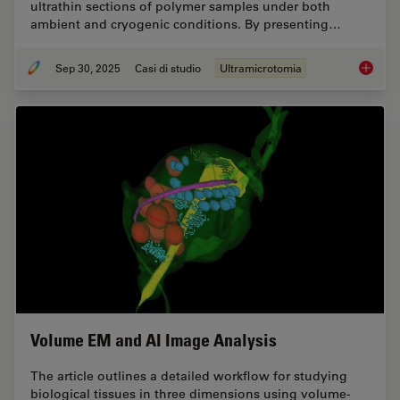
ultrathin sections of polymer samples under both
ambient and cryogenic conditions. By presenting…
Sep 30, 2025
Casi di studio
Ultramicrotomia
Ultrami
Volume EM and AI Image Analysis
The article outlines a detailed workflow for studying
biological tissues in three dimensions using volume-