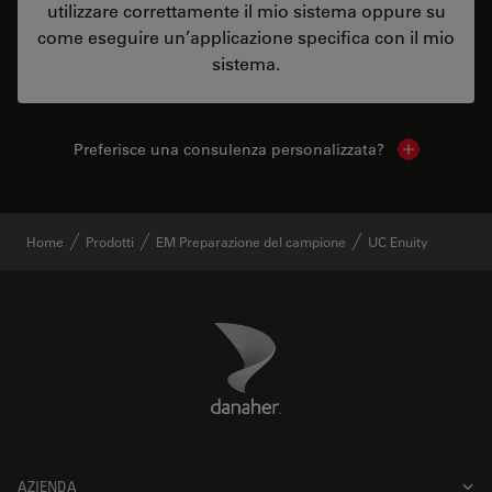
utilizzare correttamente il mio sistema oppure su
come eseguire un’applicazione specifica con il mio
sistema.
Preferisce una consulenza personalizzata?
Show local 
Home
Prodotti
EM Preparazione del campione
UC Enuity
Danaher Logo
Footer
AZIENDA