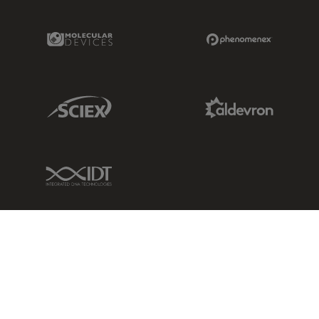
Molecular Devices Link
Phenomenex L
Sciex Link
Aldevron Link
IDT Link