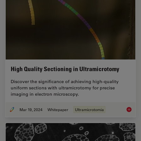
High Quality Sectioning in Ultramicrotomy
Discover the significance of achieving high-quality
uniform sections with ultramicrotomy for precise
imaging in electron microscopy.
Mar 19, 2024
Whitepaper
Ultramicrotomia
High Qu