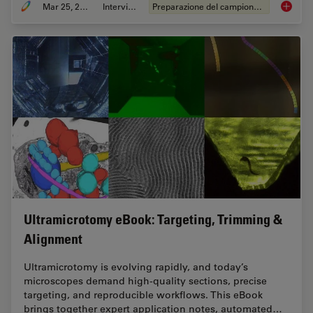
Mar 25, 2026
Intervista
Preparazione del campione EM
Ultrami
Ultramicrotomy eBook: Targeting, Trimming &
Alignment
Ultramicrotomy is evolving rapidly, and today’s
microscopes demand high‑quality sections, precise
targeting, and reproducible workflows. This eBook
brings together expert application notes, automated…