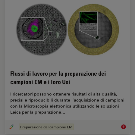
Flussi di lavoro per la preparazione dei
campioni EM e i loro Usi
I ricercatori possono ottenere risultati di alta qualità,
precisi e riproducibili durante l'acquisizione di campioni
con la Microscopia elettronica utilizzando le soluzioni
Leica per la preparazione…
Preparazione del campione EM
Flussi d