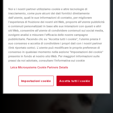
Noi e i nostri partner utilizziamo cookie e altre tecnologie di
tracciamento, come pure alcuni dei dati fornitici direttamente
dall'utente, quali le sue informazioni di contatto, per migliorare
l'esperienza di fruizione dei nostri siti Web, proporre all'utente pubblicità
e contenuti personalizzati in base alle sue interazioni con questi e altri
siti Web, consentire all'utente di condividere contenuti sui social media,
svolgere analisi e misurare l'efficacia delle nostre campagne
pubblicitarie. Facendo clic su "Accetta tutti i cookie", l'utente presta il
suo consenso e accetta di condividere i propri dati con i nostri partner
(link riportato sotto). L'utente può modificare le proprie preferenze di
consenso in qualsiasi momento nella sezione "Impostazioni dei cookie"
presente in fondo al nostro sito Web. Per maggiori informazioni sulle
prassi da noi adottate, consultare l'Informativa sui cookie
Leica Microsystems Cookie Partners Details
Impostazioni cookie
Accetta tutti i cookie