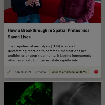
How a Breakthrough in Spatial Proteomics
Saved Lives
Toxic epidermal necrolysis (TEN) is a rare but
devastating reaction to common medications like
antibiotics or gout treatments. It begins innocuously,
often as a rash, but can escalate rapidly into…
Sep 15, 2025
Articolo
Laser Microdissection (LMD)
How a B