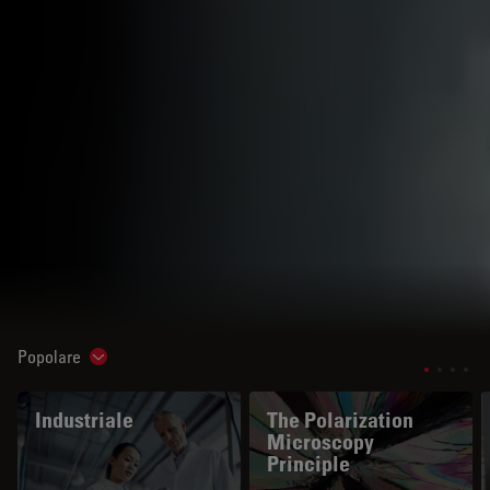
Popolare
Show subnavigation
Industriale
The Polarization
Microscopy
Principle