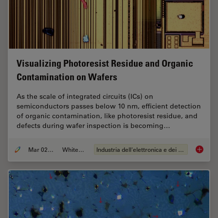
Visualizing Photoresist Residue and Organic
Contamination on Wafers
As the scale of integrated circuits (ICs) on
semiconductors passes below 10 nm, efficient detection
of organic contamination, like photoresist residue, and
defects during wafer inspection is becoming…
Mar 02, 2026
Whitepaper
Industria dell'elettronica e dei semiconduttori
Visuali