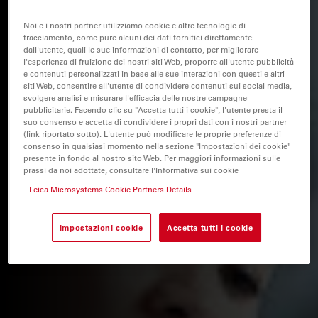
Noi e i nostri partner utilizziamo cookie e altre tecnologie di
tracciamento, come pure alcuni dei dati fornitici direttamente
dall'utente, quali le sue informazioni di contatto, per migliorare
l'esperienza di fruizione dei nostri siti Web, proporre all'utente pubblicità
e contenuti personalizzati in base alle sue interazioni con questi e altri
siti Web, consentire all'utente di condividere contenuti sui social media,
svolgere analisi e misurare l'efficacia delle nostre campagne
pubblicitarie. Facendo clic su "Accetta tutti i cookie", l'utente presta il
suo consenso e accetta di condividere i propri dati con i nostri partner
(link riportato sotto). L'utente può modificare le proprie preferenze di
consenso in qualsiasi momento nella sezione "Impostazioni dei cookie"
presente in fondo al nostro sito Web. Per maggiori informazioni sulle
prassi da noi adottate, consultare l'Informativa sui cookie
Leica Microsystems Cookie Partners Details
Impostazioni cookie
Accetta tutti i cookie