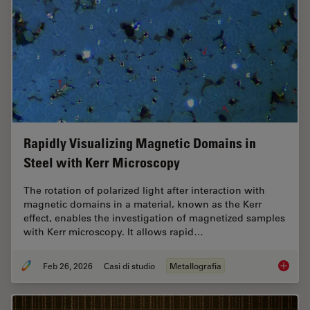
Rapidly Visualizing Magnetic Domains in
Steel with Kerr Microscopy
The rotation of polarized light after interaction with
magnetic domains in a material, known as the Kerr
effect, enables the investigation of magnetized samples
with Kerr microscopy. It allows rapid…
Feb 26, 2026
Casi di studio
Metallografia
Rapidly