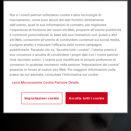
Noi e i nostri partner utilizziamo cookie e altre tecnologie di
tracciamento, come pure alcuni dei dati fornitici direttamente
dall'utente, quali le sue informazioni di contatto, per migliorare
l'esperienza di fruizione dei nostri siti Web, proporre all'utente pubblicità
e contenuti personalizzati in base alle sue interazioni con questi e altri
siti Web, consentire all'utente di condividere contenuti sui social media,
svolgere analisi e misurare l'efficacia delle nostre campagne
pubblicitarie. Facendo clic su "Accetta tutti i cookie", l'utente presta il
suo consenso e accetta di condividere i propri dati con i nostri partner
(link riportato sotto). L'utente può modificare le proprie preferenze di
consenso in qualsiasi momento nella sezione "Impostazioni dei cookie"
presente in fondo al nostro sito Web. Per maggiori informazioni sulle
prassi da noi adottate, consultare l'Informativa sui cookie
Leica Microsystems Cookie Partners Details
Impostazioni cookie
Accetta tutti i cookie