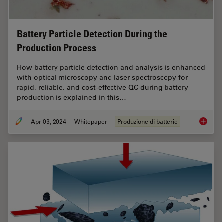
Battery Particle Detection During the
Production Process
How battery particle detection and analysis is enhanced
with optical microscopy and laser spectroscopy for
rapid, reliable, and cost-effective QC during battery
production is explained in this…
Apr 03, 2024
Whitepaper
Produzione di batterie
Battery