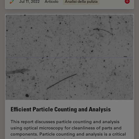
Jul 11, 2022
Articolo
Analisi della pulizia
Cleanlin
Efficient Particle Counting and Analysis
This report discusses particle counting and analysis
using optical microscopy for cleanliness of parts and
components. Particle counting and analysis is a critical