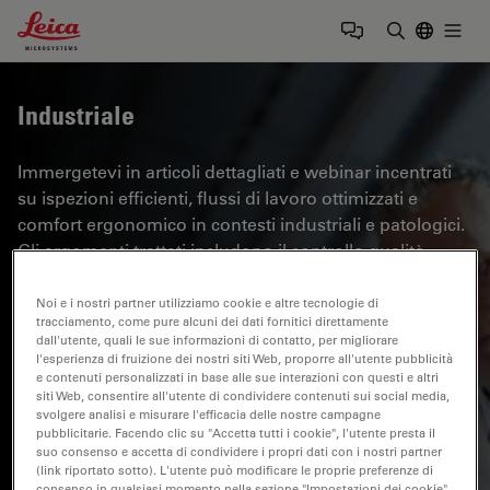
Leica Microsystems Logo
Togg
Inserire il 
Industriale
Immergetevi in articoli dettagliati e webinar incentrati
su ispezioni efficienti, flussi di lavoro ottimizzati e
comfort ergonomico in contesti industriali e patologici.
Gli argomenti trattati includono il controllo qualità,
l'analisi dei materiali, la microscopia in patologia e
molti altri. Questo è il luogo in cui potrete ottenere
Noi e i nostri partner utilizziamo cookie e altre tecnologie di
tracciamento, come pure alcuni dei dati fornitici direttamente
preziose informazioni sull'utilizzo di tecnologie
dall'utente, quali le sue informazioni di contatto, per migliorare
all'avanguardia per migliorare la precisione e
l'esperienza di fruizione dei nostri siti Web, proporre all'utente pubblicità
e contenuti personalizzati in base alle sue interazioni con questi e altri
l'efficienza dei processi di produzione, nonché
siti Web, consentire all'utente di condividere contenuti sui social media,
l'accuratezza della diagnosi e della ricerca patologica.
svolgere analisi e misurare l'efficacia delle nostre campagne
pubblicitarie. Facendo clic su "Accetta tutti i cookie", l'utente presta il
suo consenso e accetta di condividere i propri dati con i nostri partner
(link riportato sotto). L'utente può modificare le proprie preferenze di
consenso in qualsiasi momento nella sezione "Impostazioni dei cookie"