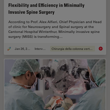
Flexibility and Efficiency in Minimally
Invasive Spine Surgery
According to Prof. Alex Alfieri, Chief Physician and Head
of clinic for Neurosurgery and Spinal surgery at the
Cantonal Hospital Winterthur, Minimally invasive spine
surgery (MISS) is transforming…
Jan 26, 2026
Intervista
Chirurgia della colonna vertebrale
Flexibil