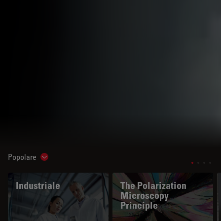
Popolare
Show subnavigation
Industriale
The Polarization
Microscopy
Principle