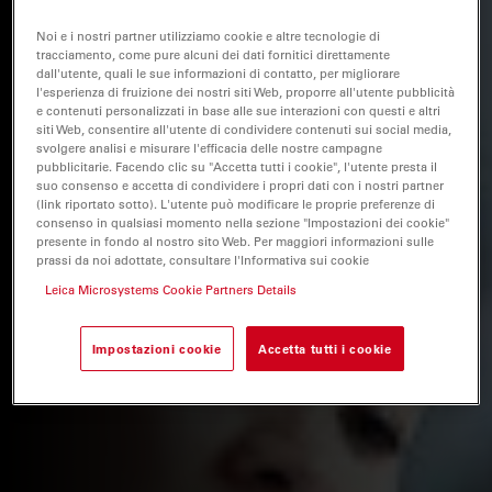
Noi e i nostri partner utilizziamo cookie e altre tecnologie di
tracciamento, come pure alcuni dei dati fornitici direttamente
dall'utente, quali le sue informazioni di contatto, per migliorare
l'esperienza di fruizione dei nostri siti Web, proporre all'utente pubblicità
e contenuti personalizzati in base alle sue interazioni con questi e altri
siti Web, consentire all'utente di condividere contenuti sui social media,
svolgere analisi e misurare l'efficacia delle nostre campagne
pubblicitarie. Facendo clic su "Accetta tutti i cookie", l'utente presta il
suo consenso e accetta di condividere i propri dati con i nostri partner
(link riportato sotto). L'utente può modificare le proprie preferenze di
consenso in qualsiasi momento nella sezione "Impostazioni dei cookie"
presente in fondo al nostro sito Web. Per maggiori informazioni sulle
prassi da noi adottate, consultare l'Informativa sui cookie
Leica Microsystems Cookie Partners Details
Impostazioni cookie
Accetta tutti i cookie