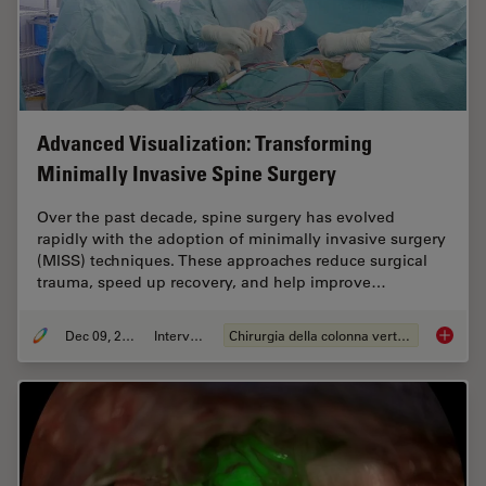
Advanced Visualization: Transforming
Minimally Invasive Spine Surgery
Over the past decade, spine surgery has evolved
rapidly with the adoption of minimally invasive surgery
(MISS) techniques. These approaches reduce surgical
trauma, speed up recovery, and help improve…
Dec 09, 2025
Intervista
Chirurgia della colonna vertebrale
Advance