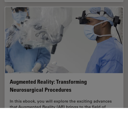
Augmented Reality: Transforming
Neurosurgical Procedures
In this ebook, you will explore the exciting advances
that Augmented Reality (AR) brings to the field of
neurosurgery. This comprehensive guide, including
explanatory videos, addresses key questions…