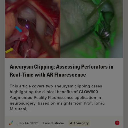
Aneurysm Clipping: Assessing Perforators in
Real-Time with AR Fluorescence
This article covers two aneurysm clipping cases
highlighting the clinical benefits of GLOW800
Augmented Reality Fluorescence application in
neurosurgery, based on insights from Prof. Tohru
Mizutani,…
Jan 14, 2025
Casi di studio
AR Surgery
Aneurys