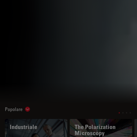
Popolare
Show subnavigation
Industriale
The Polarization
Microscopy