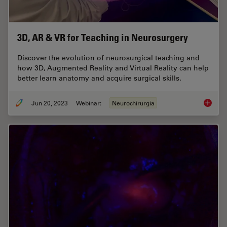
3D, AR & VR for Teaching in Neurosurgery
Discover the evolution of neurosurgical teaching and
how 3D, Augmented Reality and Virtual Reality can help
better learn anatomy and acquire surgical skills.
Jun 20, 2023
Webinar:
Neurochirurgia
3D, AR 