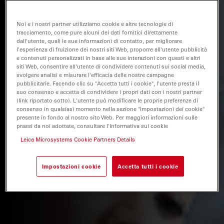
Noi e i nostri partner utilizziamo cookie e altre tecnologie di
tracciamento, come pure alcuni dei dati fornitici direttamente
dall'utente, quali le sue informazioni di contatto, per migliorare
l'esperienza di fruizione dei nostri siti Web, proporre all'utente pubblicità
e contenuti personalizzati in base alle sue interazioni con questi e altri
siti Web, consentire all'utente di condividere contenuti sui social media,
svolgere analisi e misurare l'efficacia delle nostre campagne
pubblicitarie. Facendo clic su "Accetta tutti i cookie", l'utente presta il
suo consenso e accetta di condividere i propri dati con i nostri partner
(link riportato sotto). L'utente può modificare le proprie preferenze di
consenso in qualsiasi momento nella sezione "Impostazioni dei cookie"
presente in fondo al nostro sito Web. Per maggiori informazioni sulle
prassi da noi adottate, consultare l'Informativa sui cookie
Leica Microsystems Cookie Partners Details
Impostazioni cookie
Accetta tutti i cookie