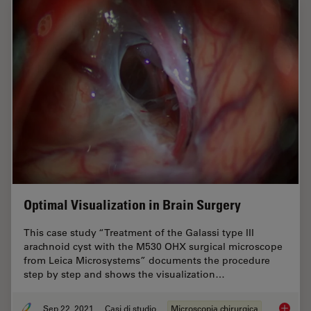
Optimal Visualization in Brain Surgery
This case study “Treatment of the Galassi type III
arachnoid cyst with the M530 OHX surgical microscope
from Leica Microsystems” documents the procedure
step by step and shows the visualization…
Sep 22, 2021
Casi di studio
Microscopia chirurgica
Optimal 