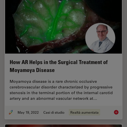
How AR Helps in the Surgical Treatment of
Moyamoya Disease
Moyamoya disease is a rare chronic occlusive
cerebrovascular disorder characterized by progressive
stenosis in the terminal portion of the internal carotid
artery and an abnormal vascular network at…
May 19, 2022
Casi di studio
Realtà aumentata
How AR 