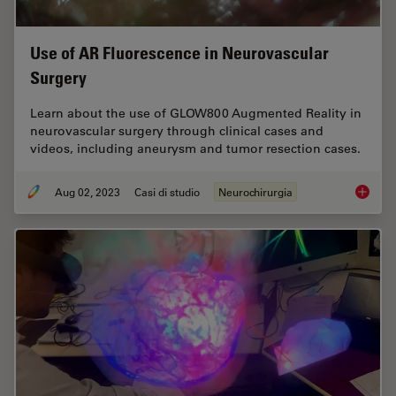
Use of AR Fluorescence in Neurovascular
Surgery
Learn about the use of GLOW800 Augmented Reality in
neurovascular surgery through clinical cases and
videos, including aneurysm and tumor resection cases.
Aug 02, 2023
Casi di studio
Neurochirurgia
Use of 