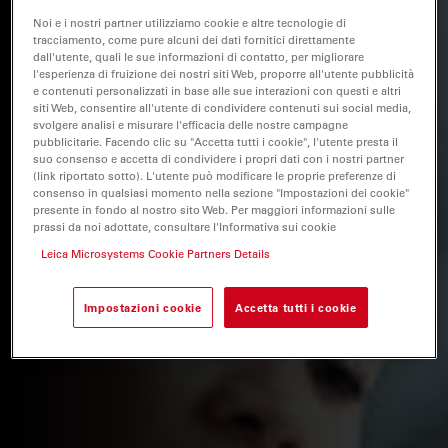
Noi e i nostri partner utilizziamo cookie e altre tecnologie di
tracciamento, come pure alcuni dei dati fornitici direttamente
dall'utente, quali le sue informazioni di contatto, per migliorare
l'esperienza di fruizione dei nostri siti Web, proporre all'utente pubblicità
e contenuti personalizzati in base alle sue interazioni con questi e altri
siti Web, consentire all'utente di condividere contenuti sui social media,
svolgere analisi e misurare l'efficacia delle nostre campagne
pubblicitarie. Facendo clic su "Accetta tutti i cookie", l'utente presta il
suo consenso e accetta di condividere i propri dati con i nostri partner
(link riportato sotto). L'utente può modificare le proprie preferenze di
consenso in qualsiasi momento nella sezione "Impostazioni dei cookie"
presente in fondo al nostro sito Web. Per maggiori informazioni sulle
prassi da noi adottate, consultare l'Informativa sui cookie
Leica Microsystems Cookie Partners Details
Impostazioni cookie
Accetta tutti i cookie