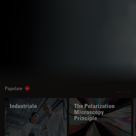
Popolare
Show subnavigation
Industriale
The Polarization
Microscopy
Principle