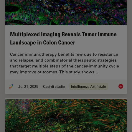
Multiplexed Imaging Reveals Tumor Immune
Landscape in Colon Cancer
Cancer immunotherapy benefits few due to resistance
and relapse, and combinatorial therapeutic strategies
that target multiple steps of the cancer-immunity cycle
may improve outcomes. This study shows…
Jul 21, 2025
Casi di studio
Intelligenza Artificiale
Multipl