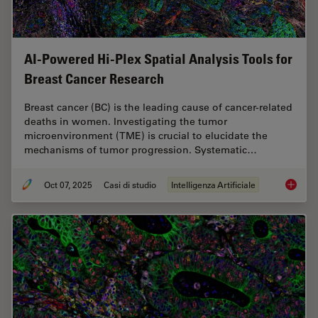
AI-Powered Hi-Plex Spatial Analysis Tools for
Breast Cancer Research
Breast cancer (BC) is the leading cause of cancer-related
deaths in women. Investigating the tumor
microenvironment (TME) is crucial to elucidate the
mechanisms of tumor progression. Systematic…
Oct 07, 2025
Casi di studio
Intelligenza Artificiale
AI-Powe