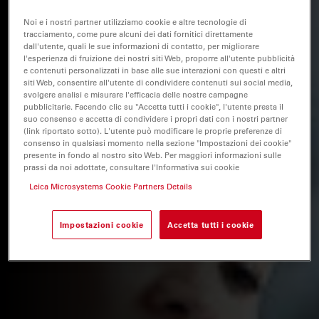
Noi e i nostri partner utilizziamo cookie e altre tecnologie di
tracciamento, come pure alcuni dei dati fornitici direttamente
dall'utente, quali le sue informazioni di contatto, per migliorare
l'esperienza di fruizione dei nostri siti Web, proporre all'utente pubblicità
e contenuti personalizzati in base alle sue interazioni con questi e altri
siti Web, consentire all'utente di condividere contenuti sui social media,
svolgere analisi e misurare l'efficacia delle nostre campagne
pubblicitarie. Facendo clic su "Accetta tutti i cookie", l'utente presta il
suo consenso e accetta di condividere i propri dati con i nostri partner
(link riportato sotto). L'utente può modificare le proprie preferenze di
consenso in qualsiasi momento nella sezione "Impostazioni dei cookie"
presente in fondo al nostro sito Web. Per maggiori informazioni sulle
prassi da noi adottate, consultare l'Informativa sui cookie
Leica Microsystems Cookie Partners Details
Impostazioni cookie
Accetta tutti i cookie