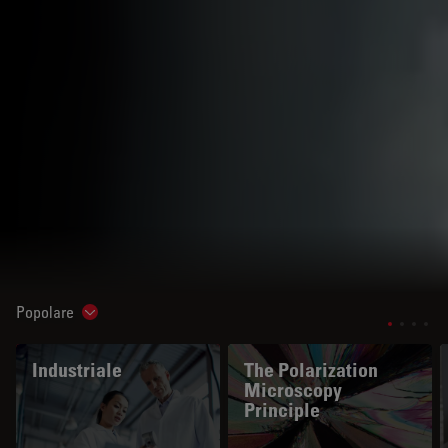
Popolare
Show subnavigation
Industriale
The Polarization
Microscopy
Principle