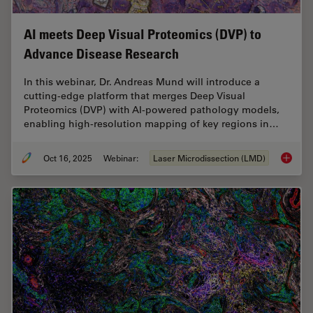
AI meets Deep Visual Proteomics (DVP) to
Advance Disease Research
In this webinar, Dr. Andreas Mund will introduce a
cutting-edge platform that merges Deep Visual
Proteomics (DVP) with AI-powered pathology models,
enabling high-resolution mapping of key regions in…
Oct 16, 2025
Webinar:
Laser Microdissection (LMD)
AI meet