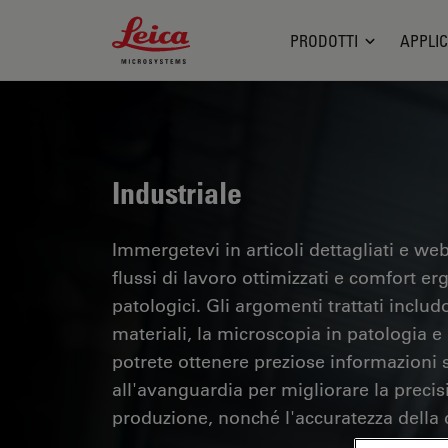
Leica Microsystems Logo
PRODOTTI
APPLIC
Industriale
Immergetevi in articoli dettagliati e webi
flussi di lavoro ottimizzati e comfort er
patologici. Gli argomenti trattati includo
materiali, la microscopia in patologia e m
potrete ottenere preziose informazioni su
all'avanguardia per migliorare la precisi
produzione, nonché l'accuratezza della d