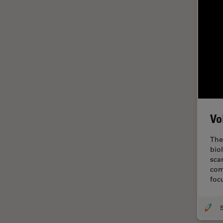
Inverted Microscopy
La ricerca Life Sciences
Laser Induced Breakdown
Spectroscopy (LIBS)
Laser Microdissection (LMD)
Lente dell’obiettivo
Limite di diffrazione
Vo
Malattie neurodegenerative
Metallografia
The
bio
Microchirurgia
sca
com
Microelttronica
foc
Microscopi a contrasto di fase
Microscopi Automatici