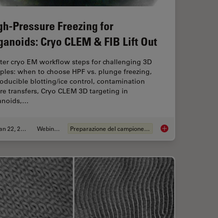
gh-Pressure Freezing for
ganoids: Cryo CLEM & FIB Lift Out
ter cryo EM workflow steps for challenging 3D
ples: when to choose HPF vs. plunge freezing,
oducible blotting/ice control, contamination
e transfers, Cryo CLEM 3D targeting in
anoids,…
Jan 22, 2026
Webinar:
Preparazione del campione EM
k: Targeting, Trimming & Alignment
High-Pressure Freezi