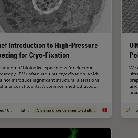
ief Introduction to High-Pressure
Ul
eezing for Cryo-Fixation
Po
paration of biological specimens for electron
We d
roscopy (EM) often requires cryo-fixation which
ult
s not introduce significant structural alterations
prep
cellular constituents. A common method used…
und
pre
Dec 16, 2025
Tutorial
Sistema di congelamento ad alta pressione
S
Brief Introduction t