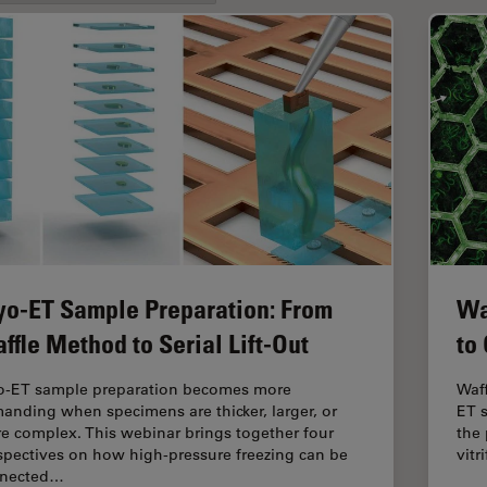
yo-ET Sample Preparation: From
Wa
ffle Method to Serial Lift-Out
to
o-ET sample preparation becomes more
Waff
anding when specimens are thicker, larger, or
ET 
e complex. This webinar brings together four
the 
spectives on how high-pressure freezing can be
vitr
nected…