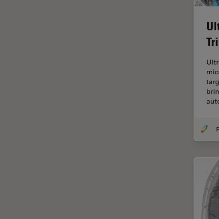
F-Tecnica
FLIM (Fluorescence Lifetime
Ul
Imaging Microscopy)
Tr
Fluorescenza
Fluorocromo
Ult
mic
FluoSync
tar
bri
FRAP
au
Fresatura a fascio ionico
FRET
F
Funzionalità STELLANTIS
Garanzia di qualità / Controllo
di qualità
Ginecologia e Urologia
Grani