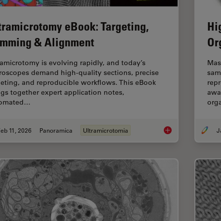
tramicrotomy eBook: Targeting,
Hi
imming & Alignment
Or
ramicrotomy is evolving rapidly, and today’s
Mas
roscopes demand high‑quality sections, precise
sam
geting, and reproducible workflows. This eBook
repr
ngs together expert application notes,
awar
tomated…
org
eb 11, 2026
Panoramica
Ultramicrotomia
Ultramicrotomy eBoo