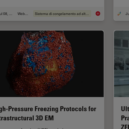
Jul 08, 2026
Webinar:
Sistema di congelamento ad alta pressione
Cryo-ET Sample Prep
gh-Pressure Freezing Protocols for
Ul
trastructural 3D EM
Pr
ZF