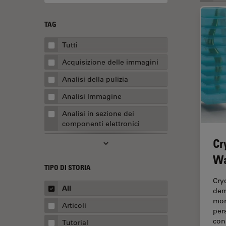
TAG
Tutti
Acquisizione delle immagini
Analisi della pulizia
Analisi Immagine
Analisi in sezione dei
componenti elettronici
Cr
Analisi multiplex spaziale
Wa
Anatomia patologica
TIPO DI STORIA
Apertura Numerica
Cry
All
dem
AR Surgery
mor
Articoli
Assemblaggio
per
con
Tutorial