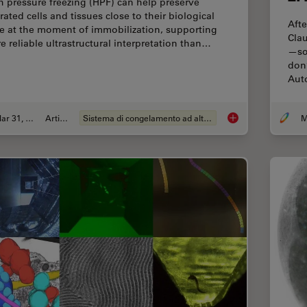
h pressure freezing (HPF) can help preserve
rated cells and tissues close to their biological
Aft
te at the moment of immobilization, supporting
Clau
e reliable ultrastructural interpretation than…
—so 
don’
Au
Mar 31, 2026
Articolo
Sistema di congelamento ad alta pressione
High-Pressure Freezi