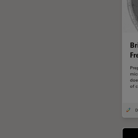
HyD
Imaging e analisi tissutale
avanzata
Imaging in 3D
Imaging in vivo dell'intero
Br
organismo
Fr
Imaging Microhub
Imaging per live cell
Pre
mic
Imaging Quantitativo
doe
Immunofluorescenza
of 
Imperial Imaging Hub
Industria dell'elettronica e dei
semiconduttori
Industria metallurgica
Intelligenza Artificiale