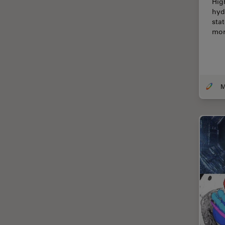
Hig
Coherent Raman Scattering
hyd
(CRS)
sta
mor
Colorazione
Conservazione dei beni
artistici
Contrast Methods in Light
Microscopy
Cryo SEM
Cultura Cellulare
Didattica
Dissezione
Drosophila Research
EMBL Imaging Centre
Ergonomia