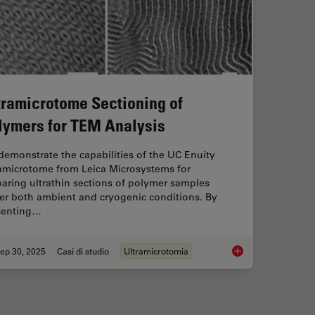
tramicrotome Sectioning of
lymers for TEM Analysis
emonstrate the capabilities of the UC Enuity
ramicrotome from Leica Microsystems for
aring ultrathin sections of polymer samples
er both ambient and cryogenic conditions. By
senting…
ep 30, 2025
Casi di studio
Ultramicrotomia
o High-Pressure Freezing for Cryo-Fixation
Ultramicrotome Sect