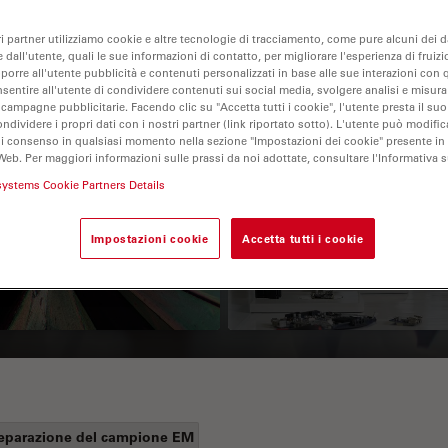
ri partner utilizziamo cookie e altre tecnologie di tracciamento, come pure alcuni dei da
 dall'utente, quali le sue informazioni di contatto, per migliorare l'esperienza di fruizi
oporre all'utente pubblicità e contenuti personalizzati in base alle sue interazioni con q
nsentire all'utente di condividere contenuti sui social media, svolgere analisi e misurar
 campagne pubblicitarie. Facendo clic su "Accetta tutti i cookie", l'utente presta il s
ondividere i propri dati con i nostri partner (link riportato sotto). L'utente può modific
di consenso in qualsiasi momento nella sezione "Impostazioni dei cookie" presente in
Web. Per maggiori informazioni sulle prassi da noi adottate, consultare l'Informativa 
 Polarization
Key Factors to
systems Cookie Partners Details
croscopy Principle
Consider When
Selecting a Stereo
Impostazioni cookie
Accetta tutti i cookie
Microscope
eparazione del campione EM