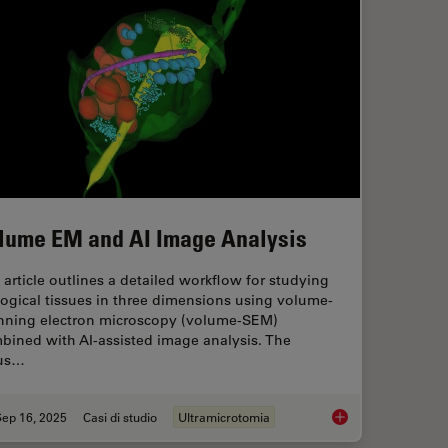
lume EM and AI Image Analysis
 article outlines a detailed workflow for studying
logical tissues in three dimensions using volume-
nning electron microscopy (volume-SEM)
bined with AI-assisted image analysis. The
us…
Sep 16, 2025
Casi di studio
Ultramicrotomia
Volume EM and AI I