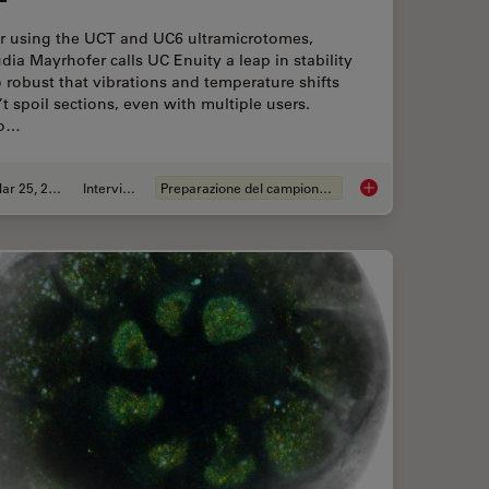
er using the UCT and UC6 ultramicrotomes,
dia Mayrhofer calls UC Enuity a leap in stability
robust that vibrations and temperature shifts
t spoil sections, even with multiple users.
to…
Mar 25, 2026
Intervista
Preparazione del campione EM
ng Protocols for Ultrastructural 3D EM
Ultramicrotome UC En