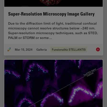
Super-Resolution Microscopy Image Gallery
Due to the diffraction limit of light, traditional confocal
microscopy cannot resolve structures below ~240 nm.
Super-resolution microscopy techniques, such as STED,
PALM or STORM or some…
Mar 15, 2024
Galleria
Funzionalità STELLANTIS
Super-R