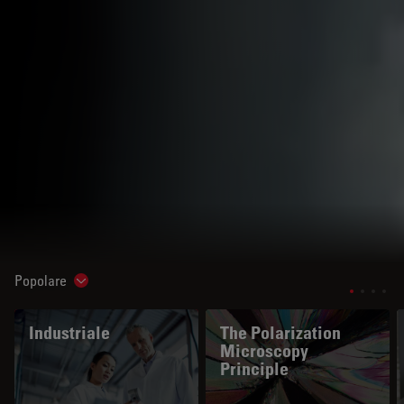
Popolare
Show subnavigation
Industriale
The Polarization
Microscopy
Principle