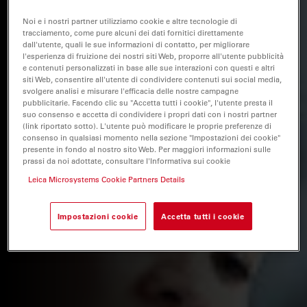
Noi e i nostri partner utilizziamo cookie e altre tecnologie di
tracciamento, come pure alcuni dei dati fornitici direttamente
dall'utente, quali le sue informazioni di contatto, per migliorare
l'esperienza di fruizione dei nostri siti Web, proporre all'utente pubblicità
e contenuti personalizzati in base alle sue interazioni con questi e altri
siti Web, consentire all'utente di condividere contenuti sui social media,
svolgere analisi e misurare l'efficacia delle nostre campagne
pubblicitarie. Facendo clic su "Accetta tutti i cookie", l'utente presta il
suo consenso e accetta di condividere i propri dati con i nostri partner
(link riportato sotto). L'utente può modificare le proprie preferenze di
consenso in qualsiasi momento nella sezione "Impostazioni dei cookie"
presente in fondo al nostro sito Web. Per maggiori informazioni sulle
prassi da noi adottate, consultare l'Informativa sui cookie
Leica Microsystems Cookie Partners Details
Impostazioni cookie
Accetta tutti i cookie