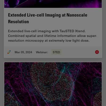
Extended Live-cell Imaging at Nanoscale
Resolution
Extended live-cell imaging with TauSTED Xtend.
Combined spatial and lifetime information allow super-
resolution microscopy at extremely low light dose.
Mar 05, 2024
Webinar:
STED
Extende