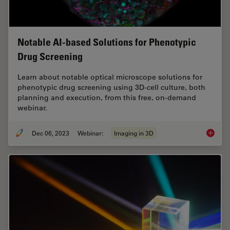
Notable AI-based Solutions for Phenotypic
Drug Screening
Learn about notable optical microscope solutions for
phenotypic drug screening using 3D-cell culture, both
planning and execution, from this free, on-demand
webinar.
Dec 06, 2023
Webinar:
Imaging in 3D
Notable