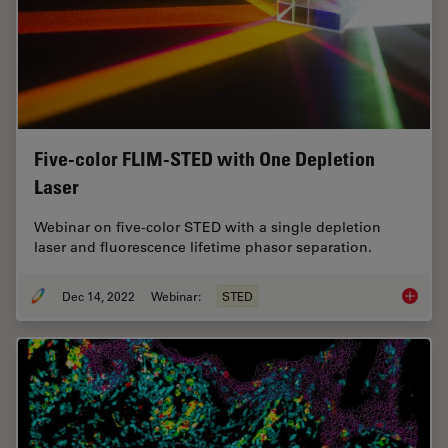
Five-color FLIM-STED with One Depletion
Laser
Webinar on five-color STED with a single depletion
laser and fluorescence lifetime phasor separation.
Dec 14, 2022
Webinar:
STED
Five-co