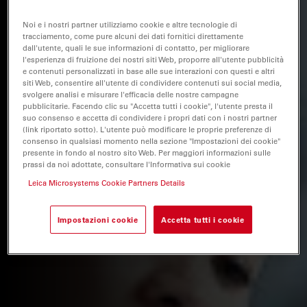
Noi e i nostri partner utilizziamo cookie e altre tecnologie di
tracciamento, come pure alcuni dei dati fornitici direttamente
dall'utente, quali le sue informazioni di contatto, per migliorare
l'esperienza di fruizione dei nostri siti Web, proporre all'utente pubblicità
e contenuti personalizzati in base alle sue interazioni con questi e altri
siti Web, consentire all'utente di condividere contenuti sui social media,
svolgere analisi e misurare l'efficacia delle nostre campagne
pubblicitarie. Facendo clic su "Accetta tutti i cookie", l'utente presta il
suo consenso e accetta di condividere i propri dati con i nostri partner
(link riportato sotto). L'utente può modificare le proprie preferenze di
consenso in qualsiasi momento nella sezione "Impostazioni dei cookie"
presente in fondo al nostro sito Web. Per maggiori informazioni sulle
prassi da noi adottate, consultare l'Informativa sui cookie
Leica Microsystems Cookie Partners Details
Impostazioni cookie
Accetta tutti i cookie