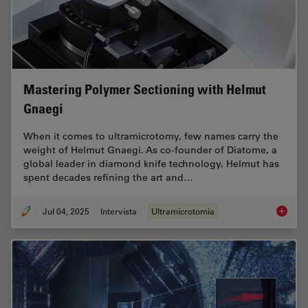
Mastering Polymer Sectioning with Helmut
Gnaegi
When it comes to ultramicrotomy, few names carry the
weight of Helmut Gnaegi. As co-founder of Diatome, a
global leader in diamond knife technology, Helmut has
spent decades refining the art and…
Jul 04, 2025
Intervista
Ultramicrotomia
Masteri