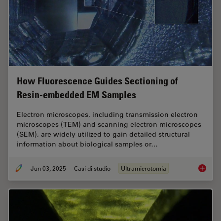
How Fluorescence Guides Sectioning of
Resin-embedded EM Samples
Electron microscopes, including transmission electron
microscopes (TEM) and scanning electron microscopes
(SEM), are widely utilized to gain detailed structural
information about biological samples or…
Jun 03, 2025
Casi di studio
Ultramicrotomia
How Flu