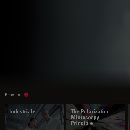
Popolare
Show subnavigation
Industriale
The Polarization
Microscopy
Principle