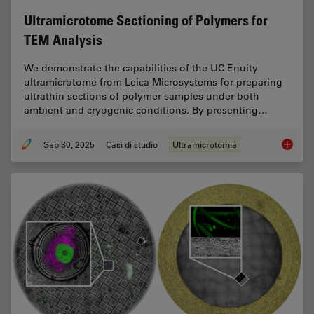
Ultramicrotome Sectioning of Polymers for
TEM Analysis
We demonstrate the capabilities of the UC Enuity
ultramicrotome from Leica Microsystems for preparing
ultrathin sections of polymer samples under both
ambient and cryogenic conditions. By presenting…
Sep 30, 2025
Casi di studio
Ultramicrotomia
Ultrami