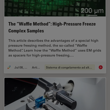
The “Waffle Method”: High-Pressure Freeze
Complex Samples
This article describes the advantages of a special high
pressure freezing method, the so-called “Waffle
Method”. Learn how the “Waffle Method” uses EM grids
as spacers for high-pressure freezing,…
Jul 08, 2025
Articolo
Sistema di congelamento ad alta pressione
The “Wa