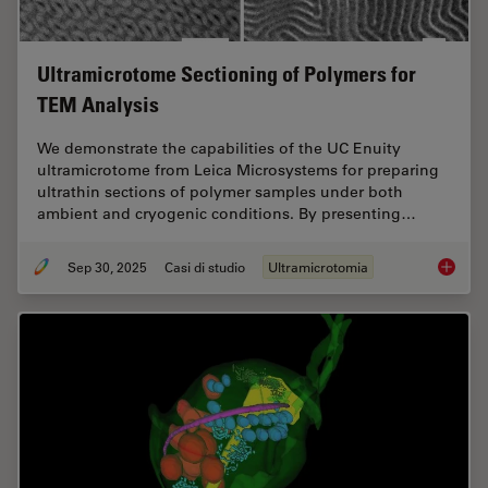
Ultramicrotome Sectioning of Polymers for
TEM Analysis
We demonstrate the capabilities of the UC Enuity
ultramicrotome from Leica Microsystems for preparing
ultrathin sections of polymer samples under both
ambient and cryogenic conditions. By presenting…
Sep 30, 2025
Casi di studio
Ultramicrotomia
Ultrami