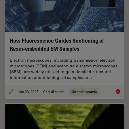
How Fluorescence Guides Sectioning of
Resin-embedded EM Samples
Electron microscopes, including transmission electron
microscopes (TEM) and scanning electron microscopes
(SEM), are widely utilized to gain detailed structural
information about biological samples or…
Jun 03, 2025
Casi di studio
Ultramicrotomia
How Flu