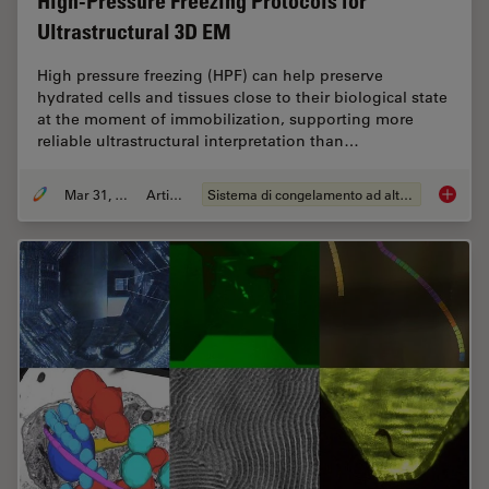
High-Pressure Freezing Protocols for
Ultrastructural 3D EM
High pressure freezing (HPF) can help preserve
hydrated cells and tissues close to their biological state
at the moment of immobilization, supporting more
reliable ultrastructural interpretation than…
Mar 31, 2026
Articolo
Sistema di congelamento ad alta pressione
High-Pr