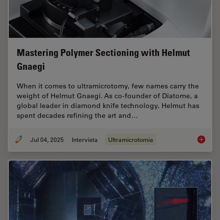
Mastering Polymer Sectioning with Helmut
Gnaegi
When it comes to ultramicrotomy, few names carry the
weight of Helmut Gnaegi. As co-founder of Diatome, a
global leader in diamond knife technology, Helmut has
spent decades refining the art and…
Jul 04, 2025
Intervista
Ultramicrotomia
Masteri