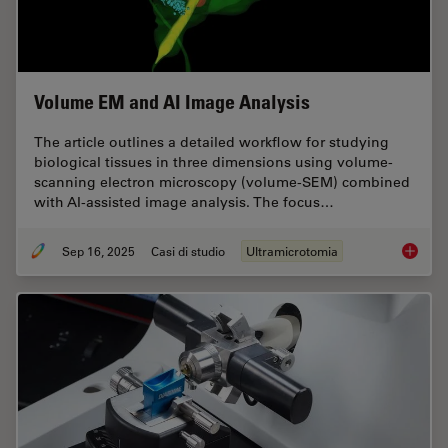
Volume EM and AI Image Analysis
The article outlines a detailed workflow for studying
biological tissues in three dimensions using volume-
scanning electron microscopy (volume-SEM) combined
with AI-assisted image analysis. The focus…
Sep 16, 2025
Casi di studio
Ultramicrotomia
Volume 