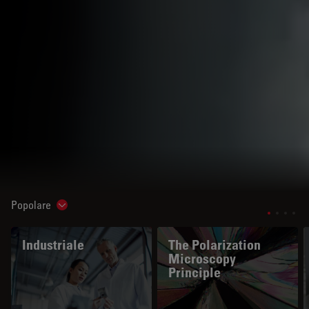
Popolare
Show subnavigation
Industriale
The Polarization
Microscopy
Principle