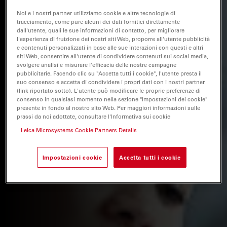
Noi e i nostri partner utilizziamo cookie e altre tecnologie di
tracciamento, come pure alcuni dei dati fornitici direttamente
dall'utente, quali le sue informazioni di contatto, per migliorare
l'esperienza di fruizione dei nostri siti Web, proporre all'utente pubblicità
e contenuti personalizzati in base alle sue interazioni con questi e altri
siti Web, consentire all'utente di condividere contenuti sui social media,
svolgere analisi e misurare l'efficacia delle nostre campagne
pubblicitarie. Facendo clic su "Accetta tutti i cookie", l'utente presta il
suo consenso e accetta di condividere i propri dati con i nostri partner
(link riportato sotto). L'utente può modificare le proprie preferenze di
consenso in qualsiasi momento nella sezione "Impostazioni dei cookie"
presente in fondo al nostro sito Web. Per maggiori informazioni sulle
prassi da noi adottate, consultare l'Informativa sui cookie
Leica Microsystems Cookie Partners Details
Impostazioni cookie
Accetta tutti i cookie