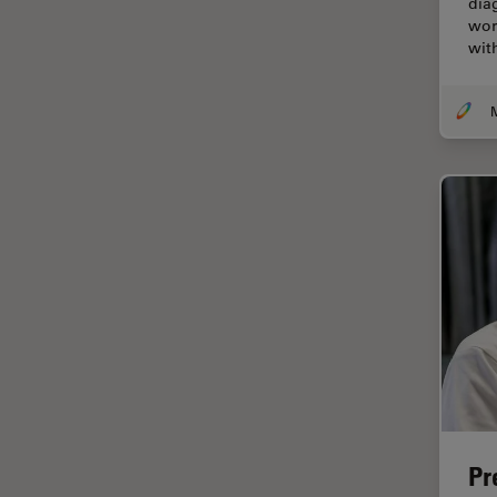
dia
Coherent Raman Scattering
wor
(CRS)
wit
Colorazione
Conservazione dei beni
artistici
Contrast Methods in Light
Microscopy
Cryo SEM
Cultura Cellulare
Didattica
Dissezione
Drosophila Research
EMBL Imaging Centre
Ergonomia
Pr