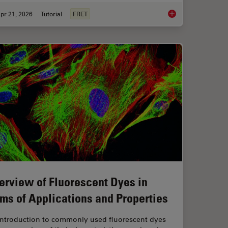
pr 21, 2026
Tutorial
FRET
anoid Imaging Approach for Early Drug Discovery?
What is FRET with FL
erview of Fluorescent Dyes in
rms of Applications and Properties
introduction to commonly used fluorescent dyes