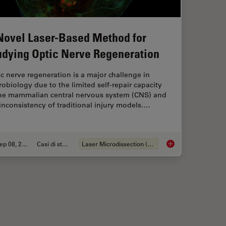
Novel Laser-Based Method for
udying Optic Nerve Regeneration
c nerve regeneration is a major challenge in
obiology due to the limited self-repair capacity
the mammalian central nervous system (CNS) and
inconsistency of traditional injury models.…
Sep 08, 2025
Casi di studio
Laser Microdissection (LMD)
ns Research – Working with Nematodes
A Novel Laser-Based