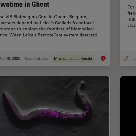
wntime in Ghent
For 
fiel
the VIB BioImaging Core in Ghent, Belgium,
indi
earchers depend on Leica’s Stellaris 8 confocal
clos
roscope to explore the frontiers of biomedical
ence. When Leica’s RemoteCare system detected
Mar 10, 2026
Casi di studio
Microscopia confocale
J
Predictive Service 