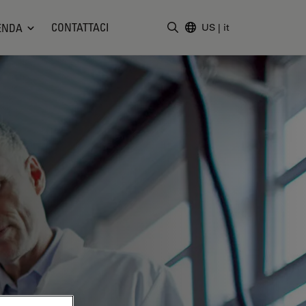
CONTATTACI
ENDA
US
|
it
Inserire il termine di ricerc