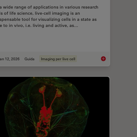
a wide range of applications in various research
ds of life science, live-cell imaging is an
spensable tool for visualizing cells in a state as
e to in vivo, i.e. living and active, as…
an 12, 2026
Guida
Imaging per live cell
Prevents Downtime in Ghent
Guide to Live-Cell I