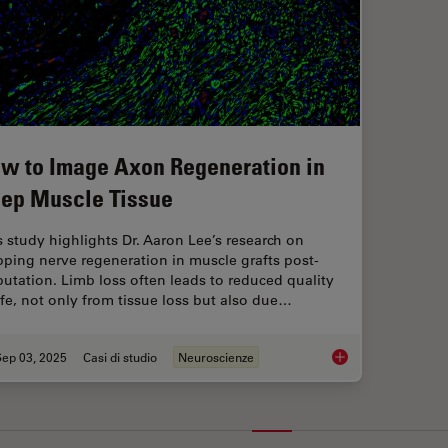
w to Image Axon Regeneration in
ep Muscle Tissue
s study highlights Dr. Aaron Lee’s research on
ping nerve regeneration in muscle grafts post-
utation. Limb loss often leads to reduced quality
life, not only from tissue loss but also due…
Sep 03, 2025
Casi di studio
Neuroscienze
How to Image Axon 