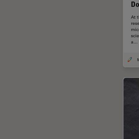
F-Tecnica
Do
FLIM (Fluorescence Lifetime
Imaging Microscopy)
At 
res
Fluorescenza
mic
sci
Fluorocromo
a…
FluoSync
FRAP
Fresatura a fascio ionico
FRET
Funzionalità STELLANTIS
Garanzia di qualità / Controllo
di qualità
Ginecologia e Urologia
Grani