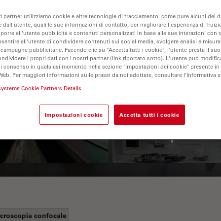
ri partner utilizziamo cookie e altre tecnologie di tracciamento, come pure alcuni dei da
 dall'utente, quali le sue informazioni di contatto, per migliorare l'esperienza di fruizi
oporre all'utente pubblicità e contenuti personalizzati in base alle sue interazioni con q
nsentire all'utente di condividere contenuti sui social media, svolgere analisi e misurar
 campagne pubblicitarie. Facendo clic su "Accetta tutti i cookie", l'utente presta il s
ondividere i propri dati con i nostri partner (link riportato sotto). L'utente può modific
di consenso in qualsiasi momento nella sezione "Impostazioni dei cookie" presente in
Web. Per maggiori informazioni sulle prassi da noi adottate, consultare l'Informativa 
 Polarization
Key Factors to
systems Cookie Partners Details
croscopy Principle
Consider When
Impostazioni cookie
Accetta tutti i cookie
Selecting a Stereo
Microscope
croscopia confocale