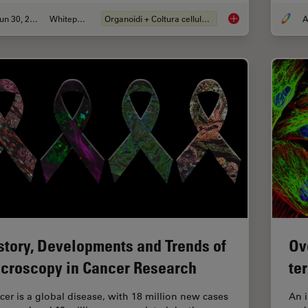
Jun 30, 2026
Whitepaper
Organoidi + Coltura cellulare 3D
A
What’s the Best Org
story, Developments and Trends of
Ov
croscopy in Cancer Research
te
cer is a global disease, with 18 million new cases
An 