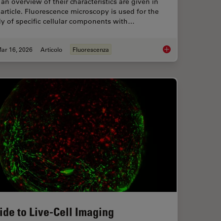
an overview of their characteristics are given in
 article. Fluorescence microscopy is used for the
y of specific cellular components with…
ar 16, 2026
Articolo
Fluorescenza
ts and Trends of Microscopy in Cancer Research
Overview of Fluoresc
ide to Live-Cell Imaging