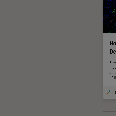
Inverted Microscopy
La ricerca Life Sciences
Laser Induced Breakdown
Spectroscopy (LIBS)
Laser Microdissection (LMD)
Ho
Lente dell’obiettivo
De
Limite di diffrazione
Thi
Malattie neurodegenerative
map
Metallografia
amp
of 
Microchirurgia
Microelttronica
Microscopi a contrasto di fase
Microscopi Automatici