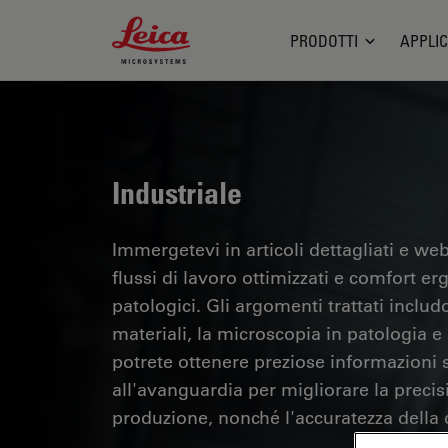
Leica Microsystems Logo
PRODOTTI
APPLIC
Industriale
Immergetevi in articoli dettagliati e webi
flussi di lavoro ottimizzati e comfort er
patologici. Gli argomenti trattati includo
materiali, la microscopia in patologia e m
potrete ottenere preziose informazioni su
all'avanguardia per migliorare la precisi
produzione, nonché l'accuratezza della d