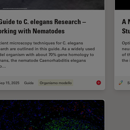
Guide to C. elegans Research –
A 
rking with Nematodes
St
icient microscopy techniques for C. elegans
Opti
earch are outlined in this guide. As a widely used
neur
el organism with about 70% gene homology to
of 
ans, the nematode Caenorhabditis elegans
the 
so…
Sep 15, 2025
Guida
Organismo modello
A Guide to C. elega