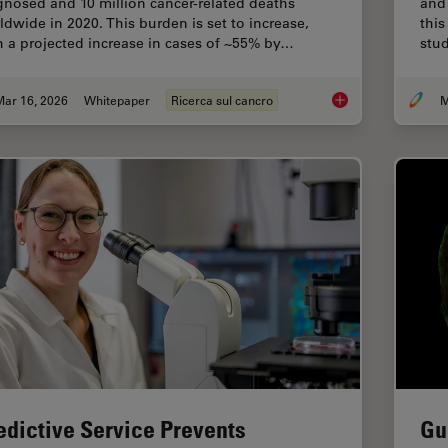
gnosed and 10 million cancer-related deaths
and 
ldwide in 2020. This burden is set to increase,
this
h a projected increase in cases of ~55% by…
stud
Mar 16, 2026
Whitepaper
Ricerca sul cancro
M
History, Developmen
edictive Service Prevents
Gu