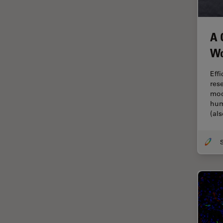
HyD
Imaging e analisi tissutale
avanzata
A 
Imaging in 3D
Wo
Imaging in vivo dell'intero
organismo
Eff
res
Imaging Microhub
mod
hum
Imaging per live cell
(al
Imaging Quantitativo
Immunofluorescenza
Imperial Imaging Hub
Industria dell'elettronica e dei
semiconduttori
Industria metallurgica
Intelligenza Artificiale