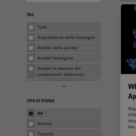
TAG
Tutti
Acquisizione delle immagini
Analisi della pulizia
Analisi Immagine
Analisi in sezione dei
componenti elettronici
Wh
Analisi multiplex spaziale
Ap
Anatomia patologica
TIPO DI STORIA
Apertura Numerica
Org
All
(CI
AR Surgery
dru
Articoli
Assemblaggio
the
Tutorial