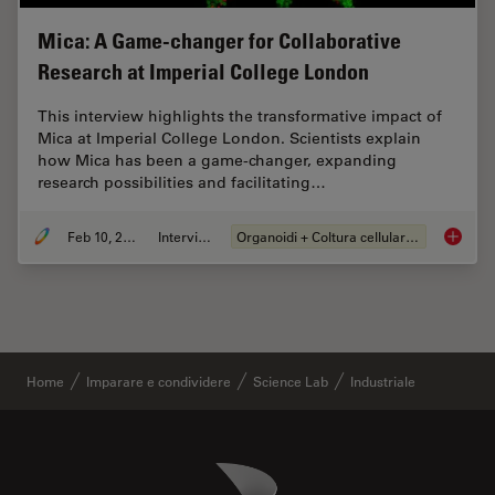
Mica: A Game-changer for Collaborative
Research at Imperial College London
This interview highlights the transformative impact of
Mica at Imperial College London. Scientists explain
how Mica has been a game-changer, expanding
research possibilities and facilitating…
Feb 10, 2025
Intervista
Organoidi + Coltura cellulare 3D
Mica: A
Home
Imparare e condividere
Science Lab
Industriale
Danaher Logo
Footer