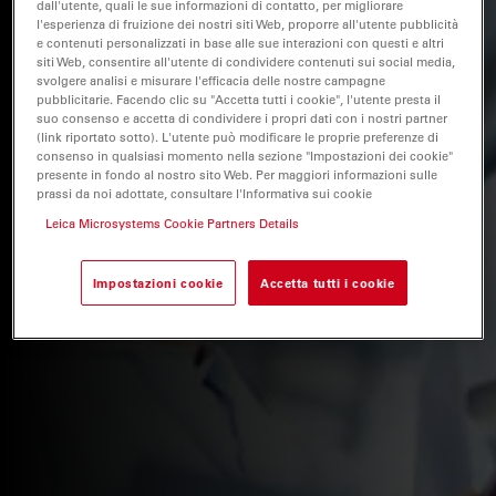
dall'utente, quali le sue informazioni di contatto, per migliorare
l'esperienza di fruizione dei nostri siti Web, proporre all'utente pubblicità
e contenuti personalizzati in base alle sue interazioni con questi e altri
siti Web, consentire all'utente di condividere contenuti sui social media,
svolgere analisi e misurare l'efficacia delle nostre campagne
pubblicitarie. Facendo clic su "Accetta tutti i cookie", l'utente presta il
suo consenso e accetta di condividere i propri dati con i nostri partner
(link riportato sotto). L'utente può modificare le proprie preferenze di
consenso in qualsiasi momento nella sezione "Impostazioni dei cookie"
presente in fondo al nostro sito Web. Per maggiori informazioni sulle
prassi da noi adottate, consultare l'Informativa sui cookie
Leica Microsystems Cookie Partners Details
Impostazioni cookie
Accetta tutti i cookie