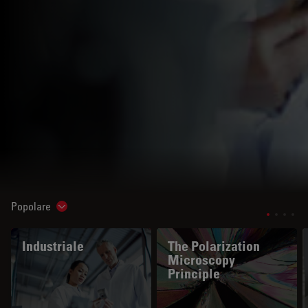
Popolare
Show subnavigation
Industriale
The Polarization
Microscopy
Principle