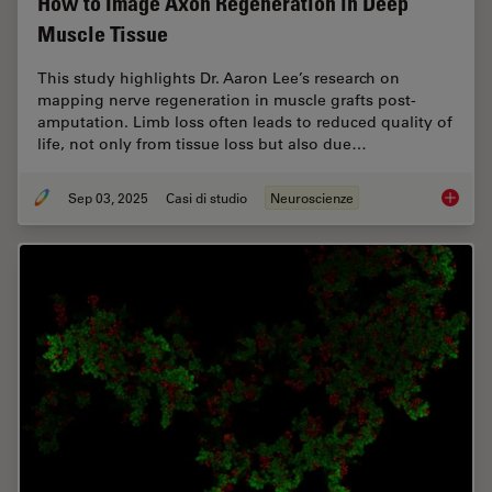
How to Image Axon Regeneration in Deep
Muscle Tissue
This study highlights Dr. Aaron Lee’s research on
mapping nerve regeneration in muscle grafts post-
amputation. Limb loss often leads to reduced quality of
life, not only from tissue loss but also due…
Sep 03, 2025
Casi di studio
Neuroscienze
How to 