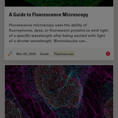
A Guide to Fluorescence Microscopy
Fluorescence microscopy uses the ability of
fluorophores, dyes, or fluorescent proteins to emit light
of a specific wavelength after being excited with light
of a shorter wavelength. Biomolecules can…
Mar 09, 2026
Guida
Fluorescenza
A Guide