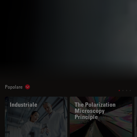
Popolare
Show subnavigation
Industriale
The Polarization
Microscopy
Principle