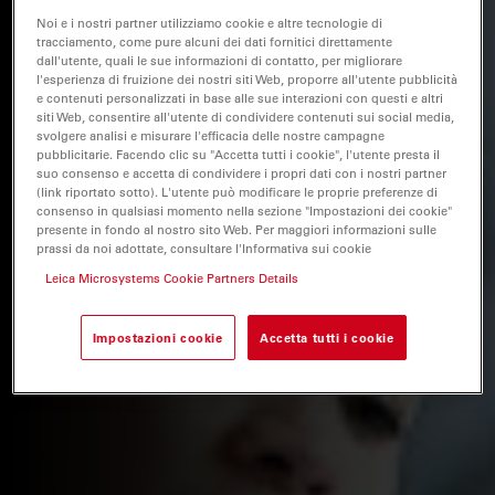
Noi e i nostri partner utilizziamo cookie e altre tecnologie di
tracciamento, come pure alcuni dei dati fornitici direttamente
dall'utente, quali le sue informazioni di contatto, per migliorare
l'esperienza di fruizione dei nostri siti Web, proporre all'utente pubblicità
e contenuti personalizzati in base alle sue interazioni con questi e altri
siti Web, consentire all'utente di condividere contenuti sui social media,
svolgere analisi e misurare l'efficacia delle nostre campagne
pubblicitarie. Facendo clic su "Accetta tutti i cookie", l'utente presta il
suo consenso e accetta di condividere i propri dati con i nostri partner
(link riportato sotto). L'utente può modificare le proprie preferenze di
consenso in qualsiasi momento nella sezione "Impostazioni dei cookie"
presente in fondo al nostro sito Web. Per maggiori informazioni sulle
prassi da noi adottate, consultare l'Informativa sui cookie
Leica Microsystems Cookie Partners Details
Impostazioni cookie
Accetta tutti i cookie