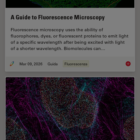
A Guide to Fluorescence Microscopy
Fluorescence microscopy uses the ability of
fluorophores, dyes, or fluorescent proteins to emit light
of a specific wavelength after being excited with light
of a shorter wavelength. Biomolecules can…
Mar 09, 2026
Guida
Fluorescenza
A Guide