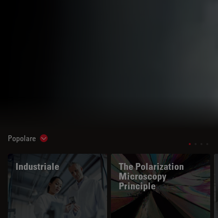
Popolare
Show subnavigation
Industriale
The Polarization
Microscopy
Principle