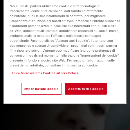
Noi e i nostri partner utilizziamo cookie e altre tecnologie di
tracciamento, come pure alcuni dei dati fornitici direttamente
dall'utente, quali le sue informazioni di contatto, per migliorare
l'esperienza di fruizione dei nostri siti Web, proporre all'utente pubblicità
e contenuti personalizzati in base alle sue interazioni con questi e altri
siti Web, consentire all'utente di condividere contenuti sui social media,
svolgere analisi e misurare l'efficacia delle nostre campagne
pubblicitarie. Facendo clic su "Accetta tutti i cookie", l'utente presta il
suo consenso e accetta di condividere i propri dati con i nostri partner
(link riportato sotto). L'utente può modificare le proprie preferenze di
consenso in qualsiasi momento nella sezione "Impostazioni dei cookie"
presente in fondo al nostro sito Web. Per maggiori informazioni sulle
prassi da noi adottate, consultare l'Informativa sui cookie
Leica Microsystems Cookie Partners Details
Impostazioni cookie
Accetta tutti i cookie